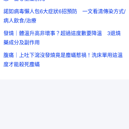
諾如病毒懶人包6大症狀6招預防 一文看清傳染方式/
病人飲食/治療
發燒｜體溫升高非壞事？超過這度數要降溫 3退燒
藥成分及副作用
腹痛｜上吐下瀉沒發燒竟是塵蟎惹禍！洗床單用這溫
度才能殺死塵蟎