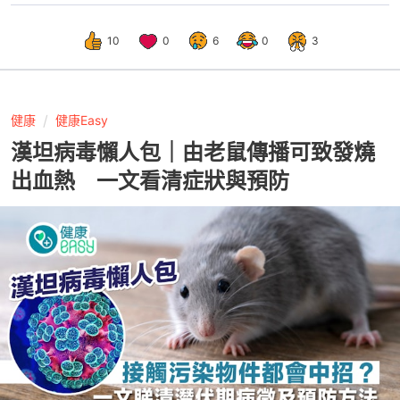
10
0
6
0
3
健康
健康Easy
漢坦病毒懶人包｜由老鼠傳播可致發燒
出血熱 一文看清症狀與預防