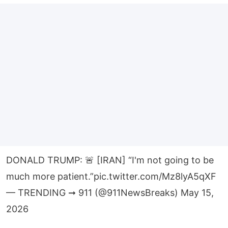
DONALD TRUMP: 🚨 [IRAN] “I'm not going to be
much more patient.”
pic.twitter.com/Mz8lyA5qXF
— TRENDING ➞ 911 (@911NewsBreaks)
May 15,
2026