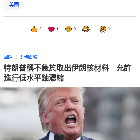
美國
3
1
0
1
6
國際
即時國際
特朗普稱不急於取出伊朗核材料 允許
進行低水平鈾濃縮