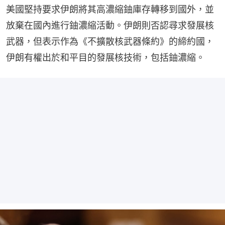
美國堅持要求伊朗將其高濃縮鈾庫存轉移到國外，並
放棄在國內進行鈾濃縮活動。伊朗則否認尋求發展核
武器，但表示作為《不擴散核武器條約》的締約國，
伊朗有權出於和平目的發展核技術，包括鈾濃縮。