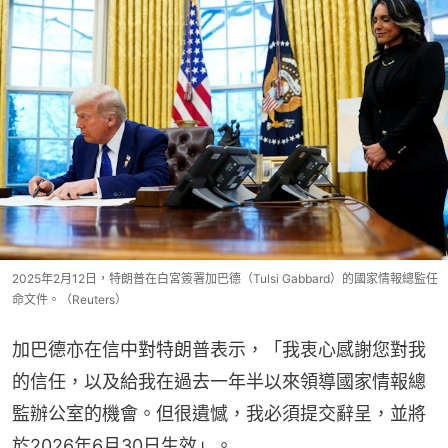
2025年2月12日，特朗普在白宮簽署加巴德（Tulsi Gabbard）的國家情報總監任
命文件。（Reuters）
加巴德亦在信中對特朗普表示，「我衷心感謝您對我
的信任，以及給我在過去一年半以來領導國家情報總
監辦公室的機會。但很遺憾，我必須提交辭呈，並將
於2026年6月30日生效」。