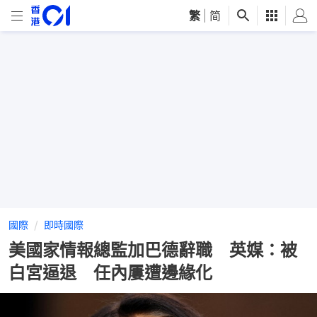
繁
|
简
國際
即時國際
美國家情報總監加巴德辭職 英媒：被
白宮逼退 任內屢遭邊緣化