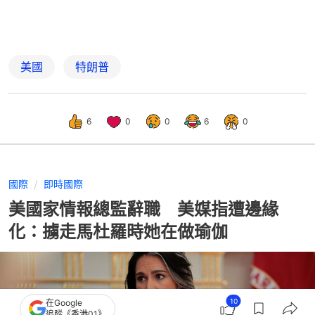
美國
特朗普
6
0
0
6
0
國際
即時國際
美國家情報總監辭職 美媒指遭邊緣
化：擄走馬杜羅時她在做瑜伽
10
在Google
追蹤《香港01》