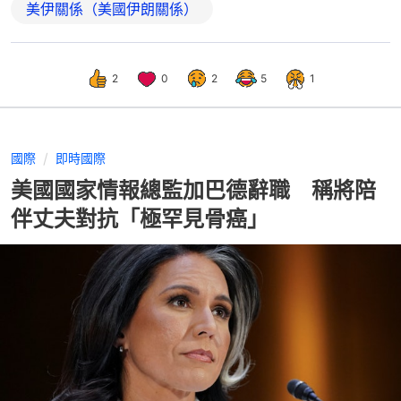
美伊關係（美國伊朗關係）
2
0
2
5
1
國際
即時國際
美國國家情報總監加巴德辭職 稱將陪
伴丈夫對抗「極罕見骨癌」