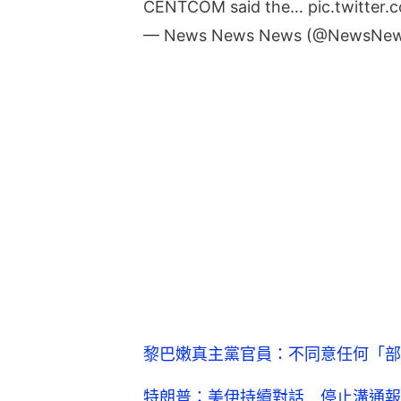
CENTCOM said the…
pic.twitte
— News News News (@NewsNe
黎巴嫩真主黨官員：不同意任何「部
特朗普：美伊持續對話 停止溝通報