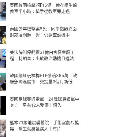
泰國校園槍擊7死15傷 倖存學生躲
教室半小時：槍手從教室旁走過
泰國少年槍擊案8死 同學指疑兇面
對欺凌問題 警：仍調查動機中
美法院叫停耗資31億白宮宴會廳工
程 特朗普：出於政治動機且違法
韓國網紅玩槓桿ETF慘賠365萬 政
府急降溫股市 交投量3個月新低
泰國足球賽遇雷擊 24歲球員遭擊中
身亡 另有12人受傷｜慎入
熊本7.1級地震襲醫院 手術室劇烈搖
晃 醫生奮身護病人｜有片