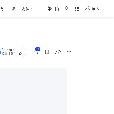
育
經濟
更多
01深圳
繁
觀點
|
简
健康
好食玩飛
登入
女
19
在Google
追蹤《香港01》