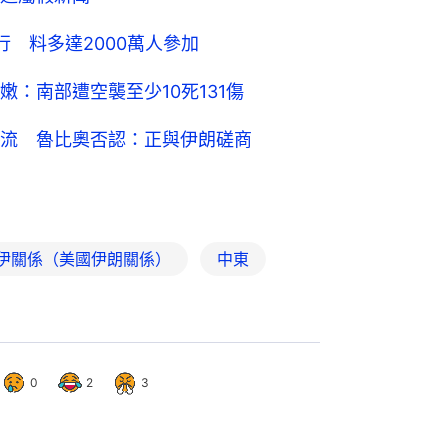
 料多達2000萬人參加
：南部遭空襲至少10死131傷
流 魯比奧否認：正與伊朗磋商
伊關係（美國伊朗關係）
中東
0
2
3