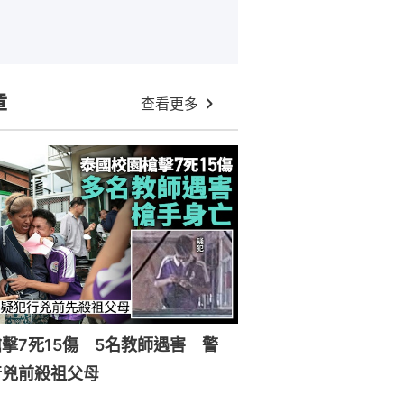
章
查看更多
擊7死15傷 5名教師遇害 警
行兇前殺祖父母