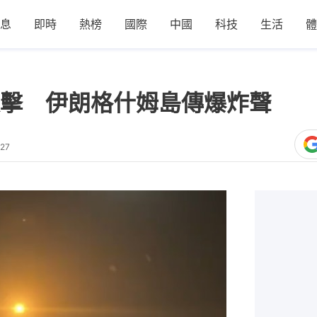
息
即時
熱榜
國際
中國
科技
生活
體
擊 伊朗格什姆島傳爆炸聲
:27