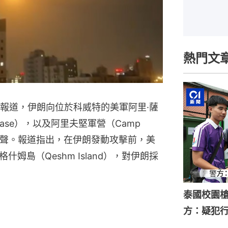
熱門文
3日報道，伊朗向位於科威特的美軍阿里·薩
ir Base），以及阿里夫堅軍營（Camp
出爆炸聲。報道指出，在伊朗發動攻擊前，美
姆島（Qeshm Island），對伊朗採
泰國校園槍
方：疑犯