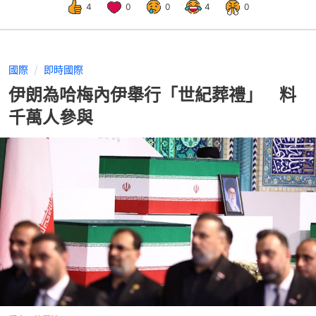
4
0
0
4
0
國際
即時國際
伊朗為哈梅內伊舉行「世紀葬禮」 料
千萬人參與