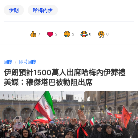
伊朗
哈梅內伊
7
2
2
0
0
國際
即時國際
伊朗預計1500萬人出席哈梅內伊葬禮
美媒：穆傑塔巴被勸阻出席