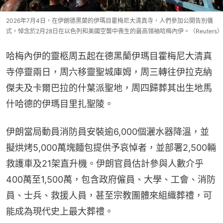
2026年7月4日，在伊朗德黑蘭的伊瑪目霍梅尼大清真寺，人們參加公開告別儀
式，悼念於2月28日在以色列和美國空襲中喪生的最高領袖哈梅內伊。（Reuters）
哈梅內伊的靈柩周五起在德黑蘭伊瑪目霍梅尼大清真
寺停靈兩日，周六移靈聖城庫姆，周三轉往伊拉克納
傑夫及卡爾巴拉的什葉派聖地，周四歸葬其出生地馬
什哈德的伊瑪目里扎聖陵。
伊朗當局動員消防員安裝逾6,000個灑水器降溫，並
擬烘烤5,000萬塊麵包提供予哀悼者，並部署2,500輛
救護車及21架直升機。伊朗官員估計參與人數介乎
400萬至1,500萬，包含政府僱員、大學、工會、消防
員、士兵、救援人員，甚至宗教團體來組織葬禮，可
能成為現代史上最大葬禮。