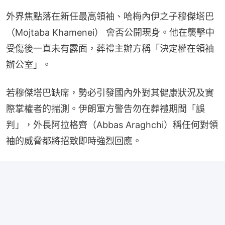
外界焦點落在新任最高領袖、哈梅內伊之子穆傑塔巴
（Mojtaba Khamenei）​ 會否公開現身。他在襲擊中
受傷後一直未有露面，葬禮主辦方稱「決定權在領袖
辦公室」。
若穆傑塔巴缺席，勢必引發國內外對其健康狀況及實
際掌權者的揣測。伊朗軍方警告勿在葬禮期間「誤
判」，外長阿拉格齊（Abbas Araghchi）稱任何對領
袖的威脅都將招致即時強烈回應。