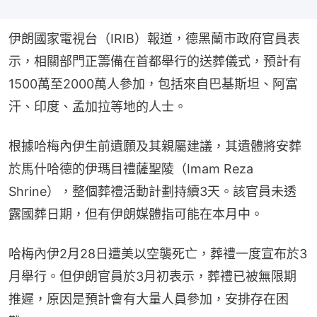
伊朗國家電視台（IRIB）報道，德黑蘭市政府官員表
示，相關部門正籌備在首都舉行的送葬儀式，預計有
1500萬至2000萬人參加，包括來自巴基斯坦、阿富
汗、印度、孟加拉等地的人士。
根據哈梅內伊生前遺願及其親屬建議，其遺體將安葬
於馬什哈德的伊瑪目禮薩聖陵（Imam Reza 
Shrine），整個葬禮活動計劃持續3天。該官員未透
露國葬日期，但有伊朗媒體指可能在本月中。
哈梅內伊2月28日遭美以空襲死亡，葬禮一度宣布於3
月舉行。但伊朗官員於3月初表示，葬禮已被無限期
推遲，原因是預計會有大量人員參加，安排存在困