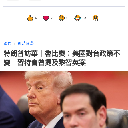
4
2
0
13
1
國際
即時國際
特朗普訪華｜魯比奧：美國對台政策不
變 習特會曾提及黎智英案