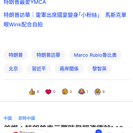
特朗普最愛YMCA
特朗普訪華｜雷軍出席國宴變身｢小粉絲｣ 馬斯克單
眼Wink配合自拍
特朗普
特朗普訪華
Marco Rubio魯比奧
北京
習近平
兩岸關係
黎智英
6
0
0
1
9
中國
即時中國
美媒：特朗普表示隨時與賴清德就140
12
在Google