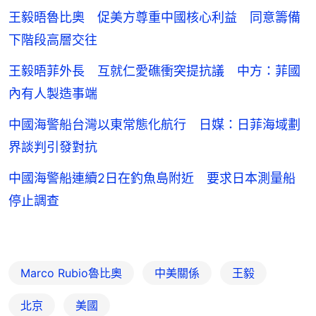
王毅晤魯比奧 促美方尊重中國核心利益 同意籌備
下階段高層交往
王毅晤菲外長 互就仁愛礁衝突提抗議 中方：菲國
內有人製造事端
中國海警船台灣以東常態化航行 日媒：日菲海域劃
界談判引發對抗
中國海警船連續2日在釣魚島附近 要求日本測量船
停止調查
Marco Rubio魯比奧
中美關係
王毅
北京
美國