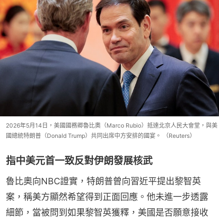
2026年5月14日，美國國務卿魯比奧（Marco Rubio）抵達北京人民大會堂，與美
國總統特朗普（Donald Trump）共同出席中方安排的國宴。 （Reuters）
指中美元首一致反對伊朗發展核武
魯比奧向NBC證實，特朗普曾向習近平提出黎智英
案，稱美方顯然希望得到正面回應。他未進一步透露
細節，當被問到如果黎智英獲釋，美國是否願意接收