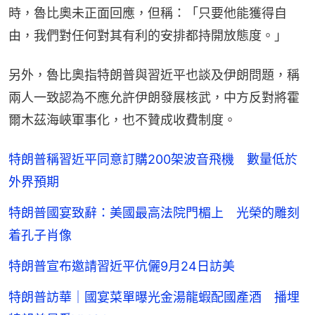
時，魯比奧未正面回應，但稱：「只要他能獲得自
由，我們對任何對其有利的安排都持開放態度。」
另外，魯比奧指特朗普與習近平也談及伊朗問題，稱
兩人一致認為不應允許伊朗發展核武，中方反對將霍
爾木茲海峽軍事化，也不贊成收費制度。
特朗普稱習近平同意訂購200架波音飛機 數量低於
外界預期
特朗普國宴致辭：美國最高法院門楣上 光榮的雕刻
着孔子肖像
特朗普宣布邀請習近平伉儷9月24日訪美
特朗普訪華｜國宴菜單曝光金湯龍蝦配國產酒 播埋