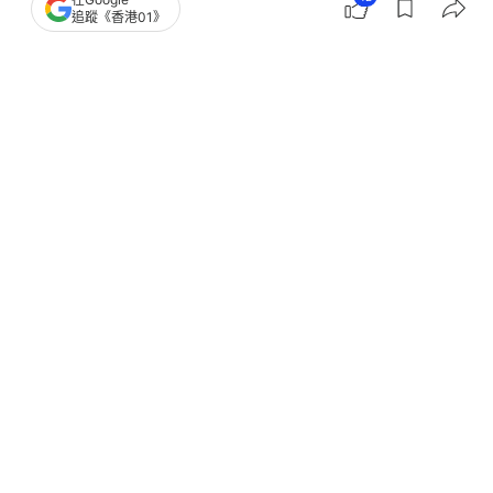
億美元軍售案通話
追蹤《香港01》
撰文：
盧詩文
出版：
2026-06-07 09:58
更新：
2026-06-07 10:00