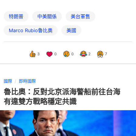
特朗普
中美關係
美台軍售
Marco Rubio魯比奧
美國
3
0
0
2
7
國際
即時國際
魯比奧：反對北京派海警船前往台海
有違雙方戰略穩定共識