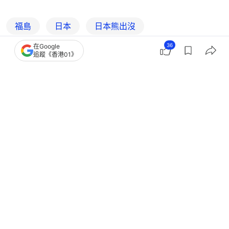
福島
日本
日本熊出沒
36
在Google
追蹤《香港01》
6
0
0
4
0
國際
即時國際
日本「聰明熊」襲4人後逃脫 疑會自行
開窗擰水龍頭取水