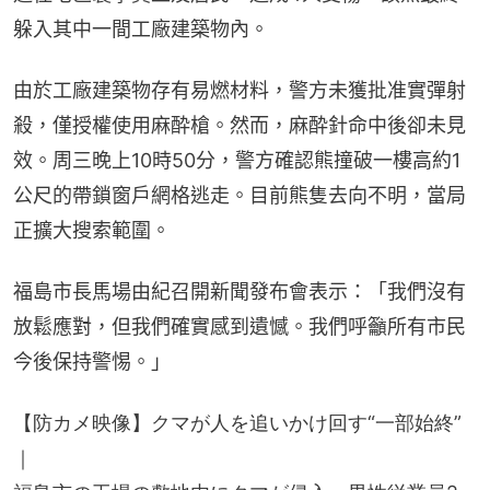
躲入其中一間工廠建築物內。
由於工廠建築物存有易燃材料，警方未獲批准實彈射
殺，僅授權使用麻酔槍。然而，麻酔針命中後卻未見
效。周三晚上10時50分，警方確認熊撞破一樓高約1
公尺的帶鎖窗戶網格逃走。目前熊隻去向不明，當局
正擴大搜索範圍。
福島市長馬場由紀召開新聞發布會表示：「我們沒有
放鬆應對，但我們確實感到遺憾。我們呼籲所有市民
今後保持警惕。」
【防カメ映像】クマが人を追いかけ回す“一部始終”
｜