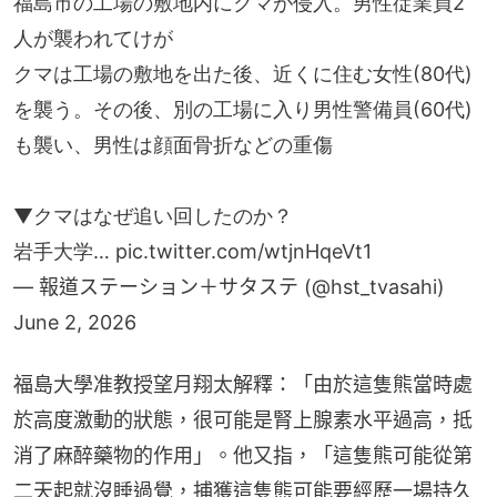
福島市の工場の敷地内にクマが侵入。男性従業員2
人が襲われてけが
クマは工場の敷地を出た後、近くに住む女性(80代)
を襲う。その後、別の工場に入り男性警備員(60代)
も襲い、男性は顔面骨折などの重傷
▼クマはなぜ追い回したのか？
岩手大学…
pic.twitter.com/wtjnHqeVt1
— 報道ステーション＋サタステ (@hst_tvasahi)
June 2, 2026
福島大學准教授望月翔太解釋：「由於這隻熊當時處
於高度激動的狀態，很可能是腎上腺素水平過高，抵
消了麻醉藥物的作用」。他又指，「這隻熊可能從第
二天起就沒睡過覺，捕獲這隻熊可能要經歷一場持久