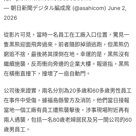
— 朝日新聞デジタル編成席 (@asahicom)
June 2,
2026
從影片可見，當時一名員工在工廠入口位置，驚見一
隻黑​​熊迎面飛奔過來。前者隨即掉頭逃跑，但黑熊仍
窮追不捨，最後將其撲倒在地。幸運的是，黑熊沒有
繼續施襲，反而衝向旁邊的企業大樓。報道指，黑熊
在橫衝直撞下，撞壞了一扇自動門。
公司後來證實，兩名分別為20多歲和60多歲男性員工
在事件中受傷。據福島縣警方及消防，他們當日接報
當地一個工廠有員工遭熊襲擊後，涉事現場附近再有
兩人遇襲，包括一名80歲老婦居民及另一間公司的60
歲男員工。