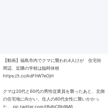
【動画】福島市内でクマに襲われ4人けが 住宅街
周辺、近隣の学校は臨時休校
https://t.co/kdFhW7eOjH
クマは20代と60代の男性従業員を襲ったあと、北側
の住宅地に向かい、住人の80代女性に襲いかかっ
た。
pic.twitter.com/tBdbCBb9M6