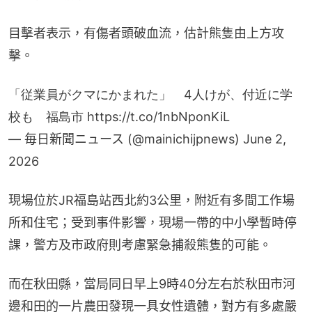
目擊者表示，有傷者頭破血流，估計熊隻由上方攻
擊。
「従業員がクマにかまれた」 4人けが、付近に学
校も 福島市
https://t.co/1nbNponKiL
— 毎日新聞ニュース (@mainichijpnews)
June 2,
2026
現場位於JR福島站西北約3公里，附近有多間工作場
所和住宅；受到事件影響，現場一帶的中小學暫時停
課，警方及市政府則考慮緊急捕殺熊隻的可能。
而在秋田縣，當局同日早上9時40分左右於秋田市河
邊和田的一片農田發現一具女性遺體，對方有多處嚴