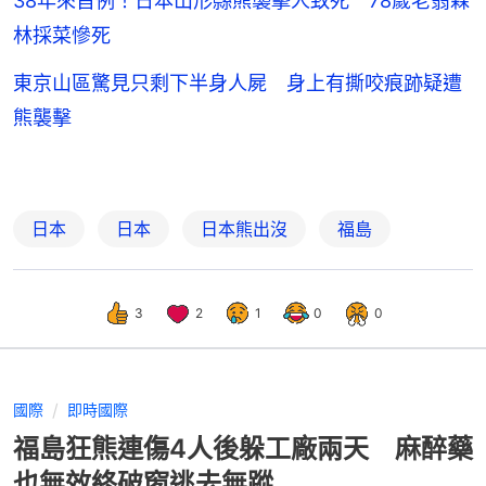
38年來首例！日本山形縣熊襲擊人致死 78歲老翁森
林採菜慘死
東京山區驚見只剩下半身人屍 身上有撕咬痕跡疑遭
熊襲擊
日本
日本
日本熊出沒
福島
3
2
1
0
0
國際
即時國際
福島狂熊連傷4人後躲工廠兩天 麻醉藥
也無效終破窗逃去無蹤