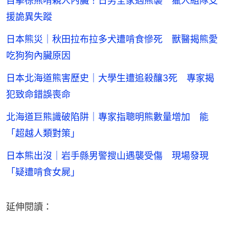
目擊棕熊啃親人內臟！日男全家遇熊襲 獵人組隊支
援詭異失蹤
日本熊災｜秋田拉布拉多犬遭啃食慘死 獸醫揭熊愛
吃狗狗內臟原因
日本北海道熊害歷史｜大學生遭追殺釀3死 專家揭
犯致命錯誤喪命
北海道巨熊識破陷阱｜專家指聰明熊數量增加 能
「超越人類對策」
日本熊出沒｜岩手縣男警搜山遇襲受傷 現場發現
「疑遭啃食女屍」
延伸閱讀：