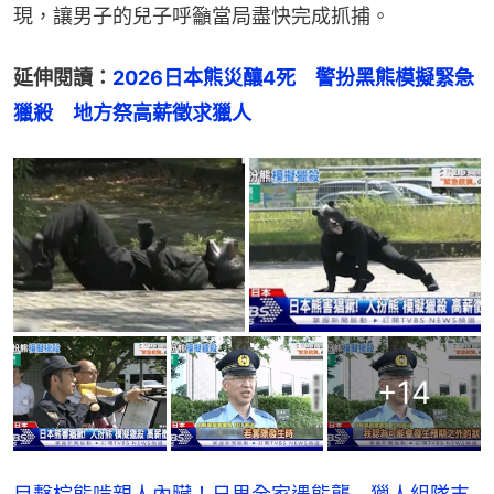
現，讓男子的兒子呼籲當局盡快完成抓捕。
延伸閱讀：
2026日本熊災釀4死　警扮黑熊模擬緊急
獵殺　地方祭高薪徵求獵人
+
14