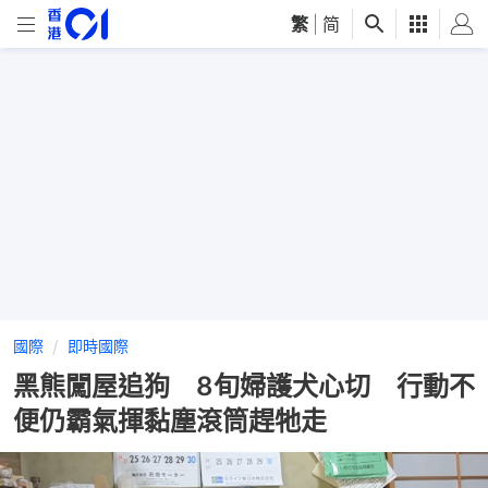
繁
|
简
國際
即時國際
黑熊闖屋追狗 8旬婦護犬心切 行動不
便仍霸氣揮黏塵滾筒趕牠走