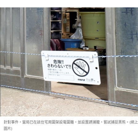
針對事件，當局已在該住宅周圍架設電圍籬，並設置誘捕籠，嘗試捕捉黑熊。(網上
圖片)