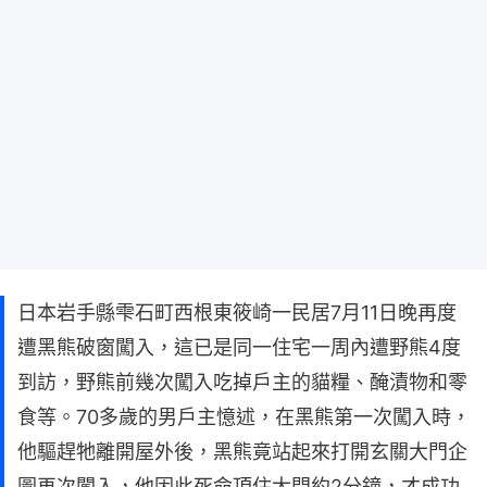
日本岩手縣雫石町西根東筱崎一民居7月11日晚再度
遭黑熊破窗闖入，這已是同一住宅一周內遭野熊4度
到訪，野熊前幾次闖入吃掉戶主的貓糧、醃漬物和零
食等。70多歲的男戶主憶述，在黑熊第一次闖入時，
他驅趕牠離開屋外後，黑熊竟站起來打開玄關大門企
圖再次闖入，他因此死命頂住大門約2分鐘，才成功