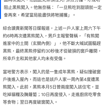
阻止黑熊闖入。他無奈稱：「一旦熊吃到甜頭就一定
會再來，希望當局能盡快將牠捕獲」。
綜合讀賣新聞等日媒報道，上述一戶人家上周六下午
約6時再次遭黑熊闖入，男戶主報警聲稱，「有熊闖
進家中的土間（玄關內側）」，他不斷大喊試圖驅趕
黑熊，最終黑熊停留約30秒後才從破損的窗戶離開，
所幸戶主和其他家人均未有受傷。
當地警方表示，闖入的是一隻成年黑熊，疑似撞破窗
戶後進入屋內，而這也是該戶人家一周內第4度遭黑
熊闖入。此前，黑熊本月5日曾兩度闖入該住宅，並
吃掉貓糧及醃蘿蔔；10日再度侵入，走進廚房吃零食
等食物；翌日再度破窗闖入。