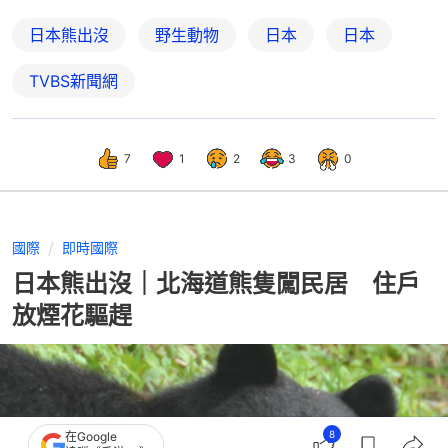
日本熊出沒
野生動物
日本
日本
TVBS新聞網
7
1
2
3
0
國際
即時國際
日本熊出沒｜北海道熊隻闖民居 住戶
放煙花驅趕
8
在Google