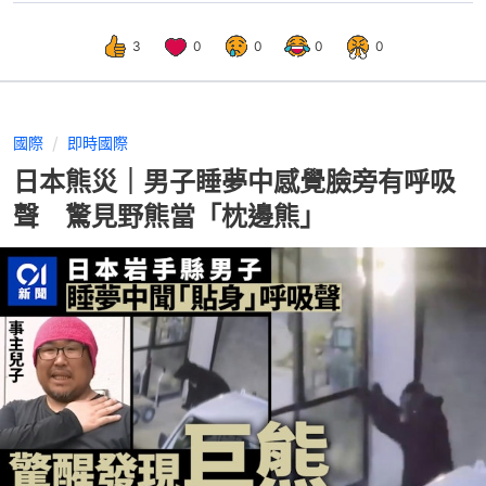
3
0
0
0
0
國際
即時國際
日本熊災｜男子睡夢中感覺臉旁有呼吸
聲 驚見野熊當「枕邊熊」