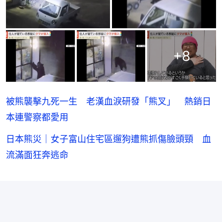
+
8
被熊襲擊九死一生 老漢血淚研發「熊叉」 熱銷日
本連警察都愛用
日本熊災｜女子富山住宅區遛狗遭熊抓傷臉頭頸 血
流滿面狂奔逃命