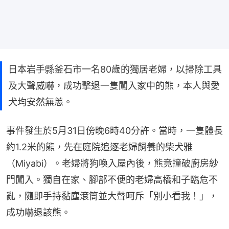
日本岩手縣釜石市一名80歲的獨居老婦，以掃除工具
及大聲威嚇，成功擊退一隻闖入家中的熊，本人與愛
犬均安然無恙。
事件發生於5月31日傍晚6時40分許。當時，一隻體長
約1.2米的熊，先在庭院追逐老婦飼養的柴犬雅
（Miyabi）。老婦將狗喚入屋內後，熊竟撞破廚房紗
門闖入。獨自在家、腳部不便的老婦高橋和子臨危不
亂，隨即手持黏塵滾筒並大聲呵斥「別小看我！」，
成功嚇退該熊。