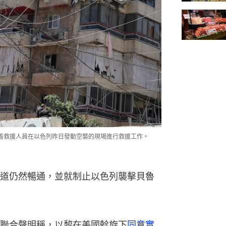
看着救援人員在以色列昨日發動空襲的現場進行救援工作。
道仍然暢通，並就制止以色列襲擊貝魯
聯合聲明稱，以黎在美國斡旋下
同意實