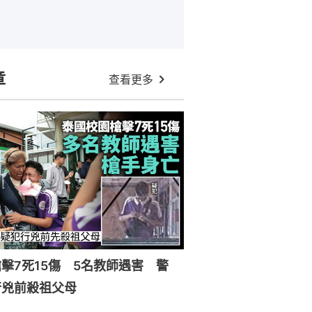
章
查看更多
擊7死15傷 5名教師遇害 警
行兇前殺祖父母