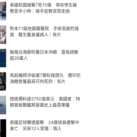
泰國校園槍擊7死15傷 倖存學生躲
教室半小時：槍手從教室旁走過
熊本7.1級地震襲醫院 手術室劇烈搖
晃 醫生奮身護病人｜有片
颱風白海豚吹襲日本沖繩 當局疏散
逾26萬人
馬航機師涉偷運7萬粒搖頭丸 遭印尼
海關查獲最高可判死刑｜有片
:20
總造價料達2750億美元 美國會：特
朗普級戰艦將是國史上最貴軍艦
泰國足球賽遇雷擊 24歲球員遭擊中
身亡 另有12人受傷｜慎入