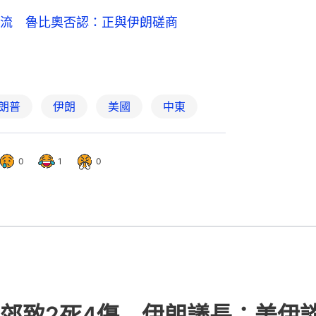
流 魯比奧否認：正與伊朗磋商
朗普
伊朗
美國
中東
0
1
0
郊致2死4傷 伊朗議長：美伊