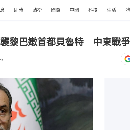
息
即時
熱榜
國際
中國
科技
生活
體
襲黎巴嫩首都貝魯特 中東戰爭
23