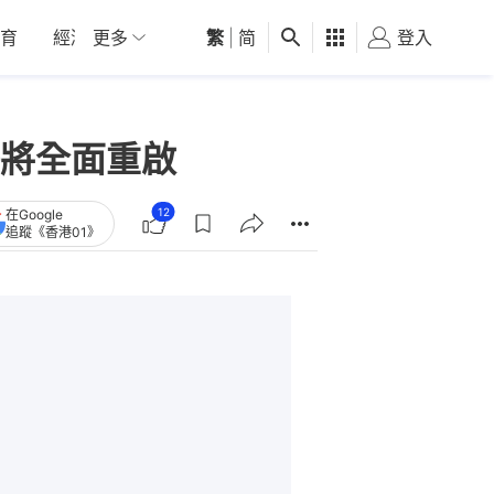
育
經濟
更多
01深圳
繁
觀點
|
简
健康
好食玩飛
登入
女
將全面重啟
12
在Google
追蹤《香港01》