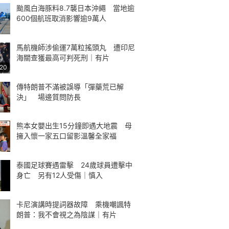
颱風白海豚料8.7襲日本沖繩 當地逾
600個航班取消影響逾9萬人
馬航機師涉偷運7萬粒搖頭丸 遭印尼
海關查獲最高可判死刑｜有片
:20
傳特朗普不滿被誤導「彈藥荒已解
決」 場邊質問防長
熊本女嬰出生15分鐘即遇大地震 母
擁入懷一家五口留影溫馨全家福
泰國足球賽遇雷擊 24歲球員遭擊中
身亡 另有12人受傷｜慎入
卡尼演講時提詞器故障 乘機嘲諷特
朗普：我不會視之為陰謀｜有片