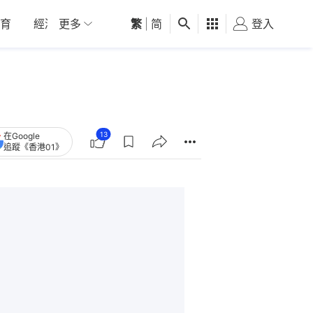
育
經濟
更多
01深圳
繁
觀點
|
简
健康
好食玩飛
登入
女
13
在Google
追蹤《香港01》