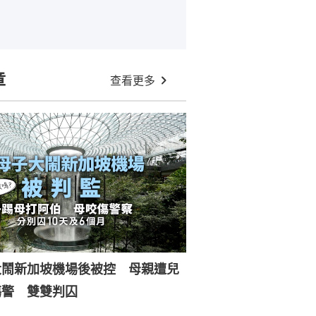
章
查看更多
大鬧新加坡機場後被控 母親遭兒
傷警 雙雙判囚