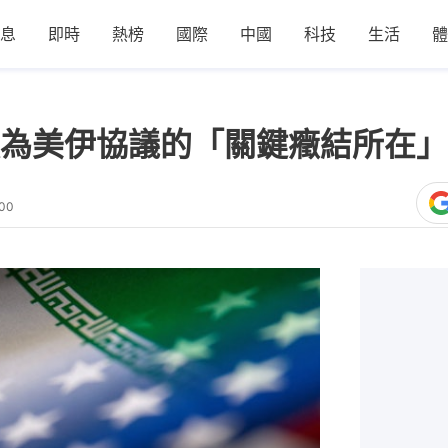
息
即時
熱榜
國際
中國
科技
生活
體
為美伊協議的「關鍵癥結所在」
:00