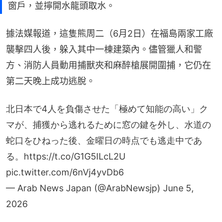
窗戶，並擰開水龍頭取水。
據法媒報道，這隻熊周二（6月2日）在福島兩家工廠
襲擊四人後，躲入其中一棟建築內。儘管獵人和警
方、消防人員動用捕獸夾和麻醉槍展開圍捕，它仍在
第二天晚上成功逃脫。
北日本で4人を負傷させた「極めて知能の高い」ク
マが、捕獲から逃れるために窓の鍵を外し、水道の
蛇口をひねった後、金曜日の時点でも逃走中であ
る。
https://t.co/G1G5ILcL2U
pic.twitter.com/6nVj4yvDb6
— Arab News Japan (@ArabNewsjp)
June 5,
2026