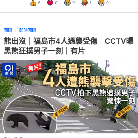
6
0
0
1
0
國際
即時國際
熊出沒｜福島市4人遇襲受傷 CCTV曝
黑熊狂撲男子一刻｜有片