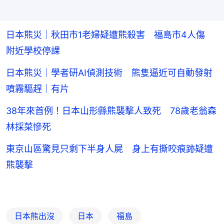
日本熊災｜秋田市1老婦疑遭熊殺害 福島市4人傷
附近學校停課
日本熊災｜學者研AI偵測技術 熊隻逼近可自動發射
噴霧驅趕｜有片
38年來首例！日本山形縣熊襲擊人致死 78歲老翁森
林採菜慘死
東京山區驚見只剩下半身人屍 身上有撕咬痕跡疑遭
熊襲擊
日本熊出沒
日本
福島