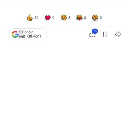
20
0
8
8
0
10
在Google
追蹤《香港01》
國際
即時國際
日本熊災｜秋田市1老婦疑遭熊殺害 福
島市4人傷 附近學校停課