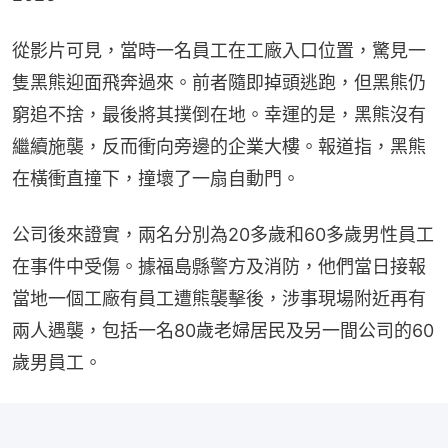
從影片可見，當時一名員工在工廠入口位置，驚見一
隻黑​​熊迎面飛奔過來。前者隨即掉頭逃跑，但黑熊仍
窮追不捨，最後將其撲倒在地。幸運的是，黑熊沒有
繼續施襲，反而衝向旁邊的企業大樓。報道指，黑熊
在橫衝直撞下，撞壞了一扇自動門。
公司後來證實，兩名分別為20多歲和60多歲男性員工
在事件中受傷。據福島縣警方及消防，他們當日接報
當地一個工廠有員工遭熊襲擊後，涉事現場附近再有
兩人遇襲，包括一名80歲老婦居民及另一間公司的60
歲男員工。