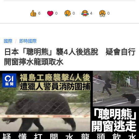
6
0
0
4
0
國際
即時國際
日本「聰明熊」襲4人後逃脫 疑會自行
開窗擰水龍頭取水