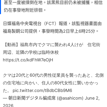
甚至一度被撲倒在地。該黑熊目前仍未被捕獲，相信
仍在事發地附近徘徊。
日媒福島中央電視台（FCT）報道，該監視器畫面由
福島製鋼公司提供，事發時間為2日早上6時25分。
【動画】福島市内でクマに襲われ4人けが 住宅街
周辺、近隣の学校は臨時休校
https://t.co/kdFhW7eOjH
クマは20代と60代の男性従業員を襲ったあと、北側
の住宅地に向かい、住人の80代女性に襲いかかっ
た。
pic.twitter.com/tBdbCBb9M6
— 朝日新聞デジタル編成席 (@asahicom)
June 2,
2026