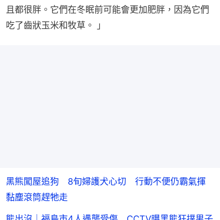
且都很胖。它們在冬眠前可能會更加肥胖，因為它們
吃了齒狀玉米和牧草。 」
黑熊闖屋追狗 8旬婦護犬心切 行動不便仍霸氣揮
黏塵滾筒趕牠走
熊出沒｜福島市4人遇襲受傷 CCTV曝黑熊狂撲男子