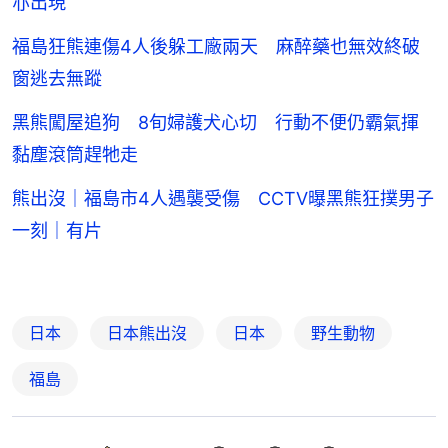
亦出現
福島狂熊連傷4人後躲工廠兩天 麻醉藥也無效終破
窗逃去無蹤
黑熊闖屋追狗 8旬婦護犬心切 行動不便仍霸氣揮
黏塵滾筒趕牠走
熊出沒｜福島市4人遇襲受傷 CCTV曝黑熊狂撲男子
一刻｜有片
日本
日本熊出沒
日本
野生動物
福島