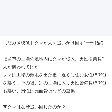
【防カメ映像】クマが人を追いかけ回す“一部始終”
｜
福島市の工場の敷地内にクマが侵入。男性従業員2
人が襲われてけが
クマは工場の敷地を出た後、近くに住む女性(80代)
を襲う。その後、別の工場に入り男性警備員(60代)
も襲い、男性は顔面骨折などの重傷
▼クマはなぜ追い回したのか？