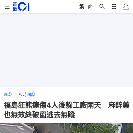
繁
|
简
國際
即時國際
福島狂熊連傷4人後躲工廠兩天 麻醉藥
也無效終破窗逃去無蹤