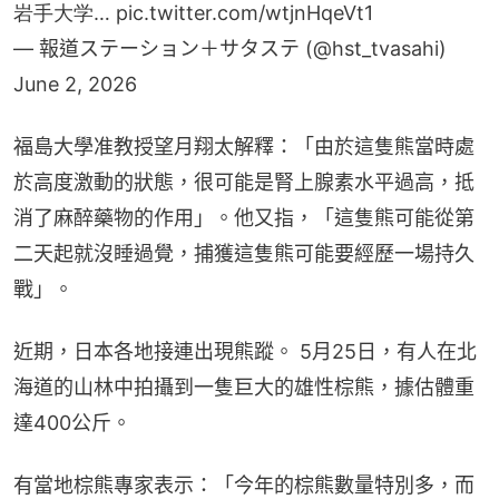
岩手大学…
pic.twitter.com/wtjnHqeVt1
— 報道ステーション＋サタステ (@hst_tvasahi)
June 2, 2026
福島大學准教授望月翔太解釋：「由於這隻熊當時處
於高度激動的狀態，很可能是腎上腺素水平過高，抵
消了麻醉藥物的作用」。他又指，「這隻熊可能從第
二天起就沒睡過覺，捕獲這隻熊可能要經歷一場持久
戰」。
近期，日本各地接連出現熊蹤。 5月25日，有人在北
海道的山林中拍攝到一隻巨大的雄性棕熊，據估體重
達400公斤。
有當地棕熊專家表示：「今年的棕熊數量特別多，而