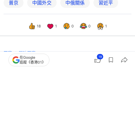
普京
中國外交
中俄關係
習近平
18
1
0
0
1
國際
即時國際
19
在Google
美媒：俄羅斯經濟承壓 普京冀中俄會
追蹤《香港01》
談推進天然氣管道項目