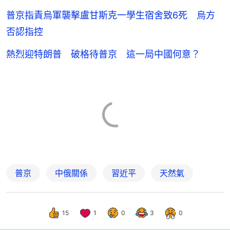
普京指責烏軍襲擊盧甘斯克一學生宿舍致6死 烏方
否認指控
熱烈迎特朗普 破格待普京 這一局中國何意？
普京
中俄關係
習近平
天然氣
15
1
0
3
0