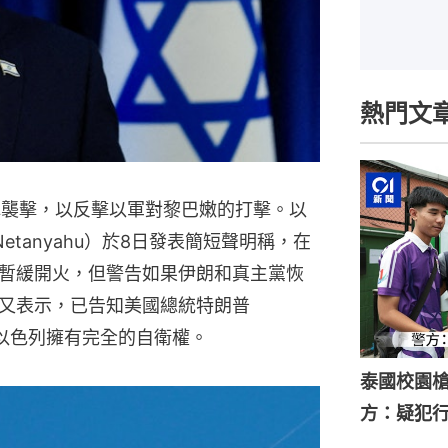
熱門文
彈襲擊，以反擊以軍對黎巴嫩的打擊。以
Netanyahu）於8日發表簡短聲明稱，在
暫緩開火，但警告如果伊朗和真主黨恢
又表示，已告知美國總統特朗普
），以色列擁有完全的自衛權。
泰國校園槍
方：疑犯