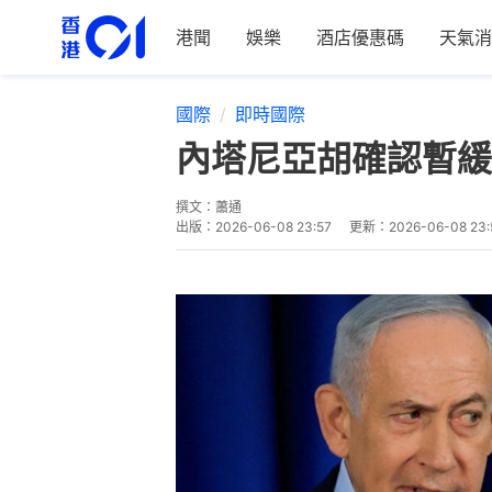
港聞
娛樂
酒店優惠碼
天氣消
國際
即時國際
內塔尼亞胡確認暫緩
撰文：
蕭通
出版：
2026-06-08 23:57
更新：
2026-06-08 23: