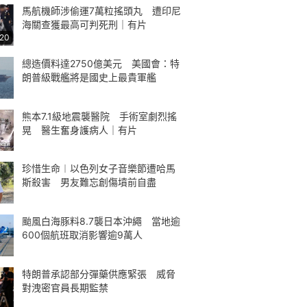
馬航機師涉偷運7萬粒搖頭丸 遭印尼
海關查獲最高可判死刑｜有片
:20
總造價料達2750億美元 美國會：特
朗普級戰艦將是國史上最貴軍艦
熊本7.1級地震襲醫院 手術室劇烈搖
晃 醫生奮身護病人｜有片
珍惜生命︱以色列女子音樂節遭哈馬
斯殺害 男友難忘創傷墳前自盡
颱風白海豚料8.7襲日本沖繩 當地逾
600個航班取消影響逾9萬人
特朗普承認部分彈藥供應緊張 威脅
對洩密官員長期監禁