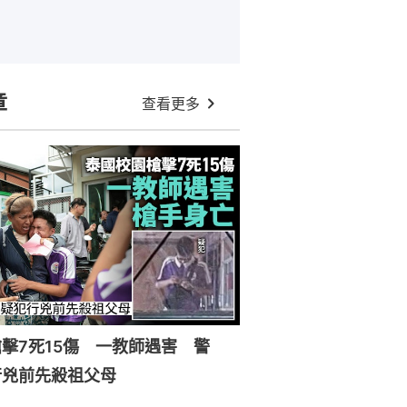
章
查看更多
擊7死15傷 一教師遇害 警
行兇前先殺祖父母