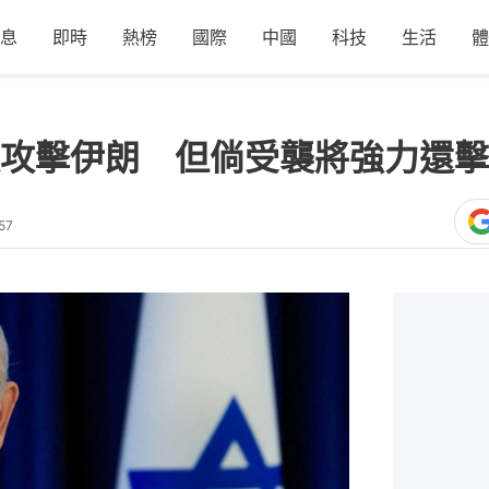
息
即時
熱榜
國際
中國
科技
生活
體
攻擊伊朗 但倘受襲將強力還擊
57