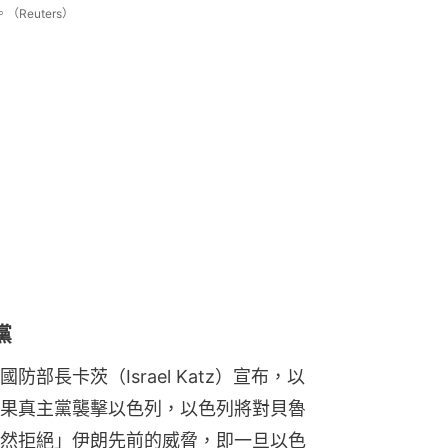
Reuters）
黨
部長卡茨（Israel Katz）宣布，以
果真主黨襲擊以色列，以色列將對貝魯
然拒絕」伊朗先前的威脅，即一旦以色