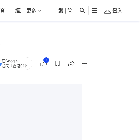
育
經濟
更多
01深圳
繁
觀點
|
简
健康
好食玩飛
登入
女
7
在Google
追蹤《香港01》