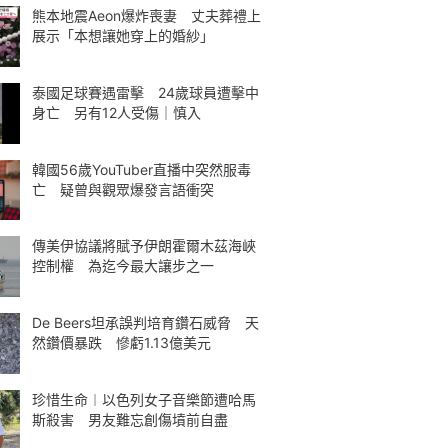
熊本地震Aeon爆炸喪妻 丈夫葬禮上
展示「本想讓她穿上的婚紗」
泰國足球賽遇雷擊 24歲球員遭擊中
身亡 另有12人受傷｜慎入
韓國56歲YouTuber直播中突然服毒
亡 疑曾與觀眾爆發言語衝突
傳美伊協議將賦予伊朗霍爾木茲海峽
控制權 為迄今最大讓步之一
De Beers坦承誤判培育鑽石威脅 天
然鑽價暴跌 慘虧1.13億美元
珍惜生命︱以色列女子音樂節遭哈馬
斯殺害 男友難忘創傷墳前自盡