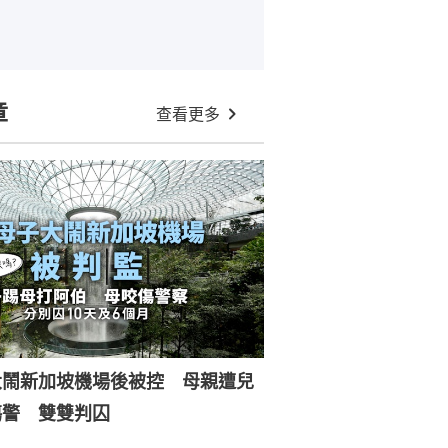
章
查看更多
大鬧新加坡機場後被控 母親遭兒
傷警 雙雙判囚