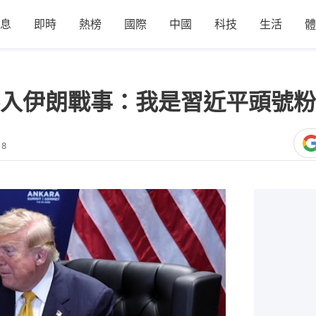
息
即時
熱榜
國際
中國
科技
生活
體
入伊朗戰事：我是習近平頭號粉
18