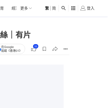
育
經濟
更多
01深圳
繁
觀點
|
简
健康
好食玩飛
登入
女
絲｜有片
33
在Google
追蹤《香港01》