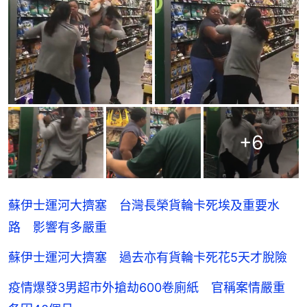
+
6
蘇伊士運河大擠塞 台灣長榮貨輪卡死埃及重要水
路 影響有多嚴重
蘇伊士運河大擠塞 過去亦有貨輪卡死花5天才脫險
疫情爆發3男超市外搶劫600卷廁紙 官稱案情嚴重