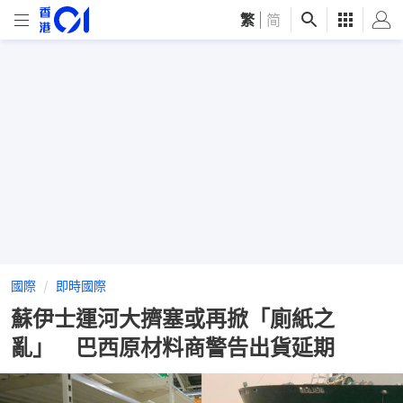
繁
|
简
國際
即時國際
蘇伊士運河大擠塞或再掀「廁紙之
亂」 巴西原材料商警告出貨延期