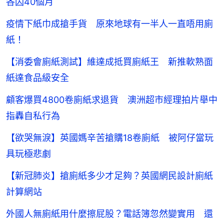
各囚40個月
疫情下紙巾成搶手貨 原來地球有一半人一直唔用廁
紙！
【消委會廁紙測試】維達成抵買廁紙王 新推軟熟面
紙達食品級安全
顧客爆買4800卷廁紙求退貨 澳洲超市經理拍片舉中
指轟自私行為
【欲哭無淚】英國媽辛苦搶購18卷廁紙 被阿仔當玩
具玩極悲劇
【新冠肺炎】搶廁紙多少才足夠？英國網民設計廁紙
計算網站
外國人無廁紙用什麼擦屁股？電話簿忽然變實用 還