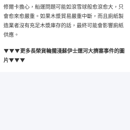
修爾卡擔心，船運問題可能如滾雪球般愈滾愈大，只
會愈來愈嚴重。如果木漿貿易嚴重中斷，而且廁紙製
造業者沒有充足木漿庫存的話，最終可能會影響廁紙
供應。
▼▼▼更多長榮貨輪擱淺蘇伊士運河大擠塞事件的圖
片▼▼▼