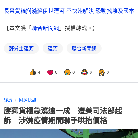
長榮貨輪擱淺蘇伊世運河 不快速解決 恐動搖埃及國本
【本文獲「
聯合新聞網
」授權轉載。】
蘇彝士運河
運河
聯合新聞網
4
0
0
6
0
經濟
財經快訊
勝獅貨櫃急瀉逾一成 遭美司法部起
訴 涉嫌疫情期間聯手哄抬價格