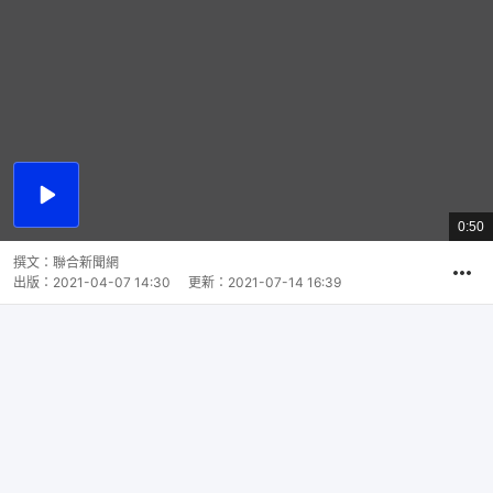
播
放
0:50
總
影
共
片
時
撰文：
聯合新聞網
間
出版：
2021-04-07 14:30
更新：
2021-07-14 16:39