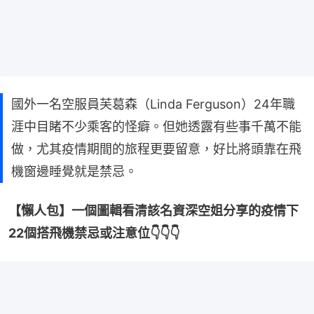
國外一名空服員芙葛森（Linda Ferguson）24年職
涯中目睹不少乘客的怪癖。但她透露有些事千萬不能
做，尤其疫情期間的旅程更要留意，好比將頭靠在飛
機窗邊睡覺就是禁忌。
【懶人包】一個圖輯看清該名資深空姐分享的疫情下
22個搭飛機禁忌或注意位👇👇👇