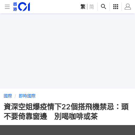
繁
|
简
國際
即時國際
資深空姐爆疫情下22個搭飛機禁忌：頭
不要倚靠窗邊 別喝咖啡或茶