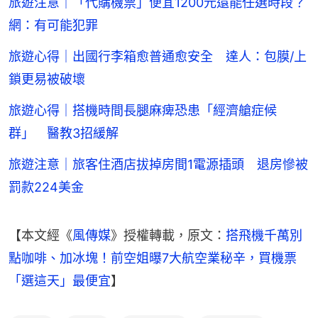
旅遊注意｜「代購機票」便宜1200元還能任選時段？
網：有可能犯罪
旅遊心得｜出國行李箱愈普通愈安全 達人：包膜/上
鎖更易被破壞
旅遊心得｜搭機時間長腿麻痺恐患「經濟艙症候
群」 醫教3招緩解
旅遊注意｜旅客住酒店拔掉房間1電源插頭 退房慘被
罰款224美金
【本文經《
風傳媒
》授權轉載，原文：
搭飛機千萬別
點咖啡、加冰塊！前空姐曝7大航空業秘辛，買機票
「選這天」最便宜
】