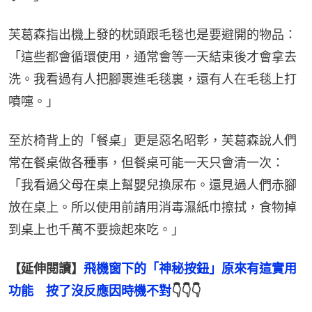
芙葛森指出機上發的枕頭跟毛毯也是要避開的物品：
「這些都會循環使用，通常會等一天結束後才會拿去
洗。我看過有人把腳裹進毛毯裏，還有人在毛毯上打
噴嚏。」
至於椅背上的「餐桌」更是惡名昭彰，芙葛森說人們
常在餐桌做各種事，但餐桌可能一天只會清一次：
「我看過父母在桌上幫嬰兒換尿布。還見過人們赤腳
放在桌上。所以使用前請用消毒濕紙巾擦拭，食物掉
到桌上也千萬不要撿起來吃。」
【延伸閱讀】
飛機窗下的「神秘按鈕」原來有這實用
功能　按了沒反應因時機不對
👇👇👇