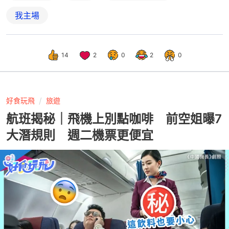
我主場
14
2
0
2
0
好食玩飛
旅遊
航班揭秘｜飛機上別點咖啡 前空姐曝7
大潛規則 週二機票更便宜