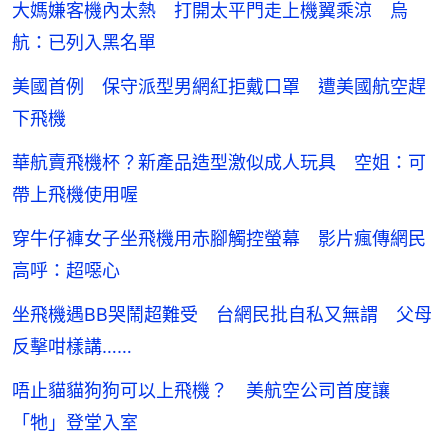
大媽嫌客機內太熱 打開太平門走上機翼乘涼 烏
航：已列入黑名單
美國首例 保守派型男網紅拒戴口罩 遭美國航空趕
下飛機
華航賣飛機杯？新產品造型激似成人玩具 空姐：可
帶上飛機使用喔
穿牛仔褲女子坐飛機用赤腳觸控螢幕 影片瘋傳網民
高呼：超噁心
坐飛機遇BB哭鬧超難受 台網民批自私又無謂 父母
反擊咁樣講……
唔止貓貓狗狗可以上飛機？ 美航空公司首度讓
「牠」登堂入室