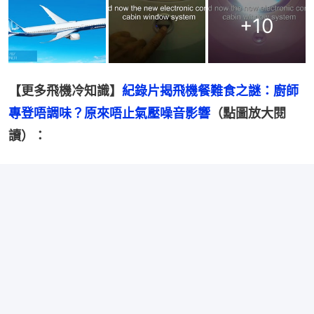
+
10
【更多飛機冷知識】
紀錄片揭飛機餐難食之謎：廚師
專登唔調味？原來唔止氣壓噪音影響
（點圖放大閱
讀）：