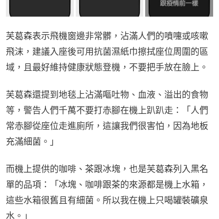
芙葛森表示飛機窗邊非常髒，沾滿人們的噴嚏或咳嗽
飛沫，建議入座後可用抗菌濕紙巾擦拭座位周圍的區
域，且最好維持健康狀態登機，不要把手放在臉上。
芙葛森還提到地毯上沾滿嘔吐物、血液、溢出的食物
等，警告人們千萬不要打赤腳在機上趴趴走：「人們
常赤腳從座位走進廁所，這讓我們很害怕，因為地板
充滿細菌。」
而機上提供的咖啡、茶跟冰塊，也是芙葛森列入黑名
單的品項：「冰塊、咖啡跟茶的來源都是機上水箱，
這些水箱很舊且有細菌。所以我在機上只喝罐裝礦泉
水。」