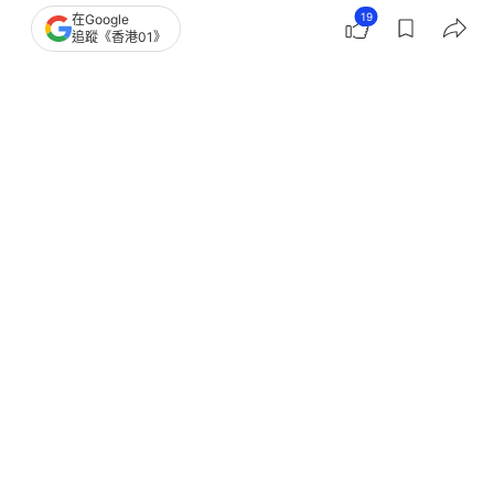
19
撰文：
健康Easy
在Google
追蹤《香港01》
出版：
2026-06-26 13:40
更新：
2026-06-26 13:40
很多香港人都淡忘新冠疫情的可怕了，亦沒有再持續
接種疫苗，但心臟科專科醫生陳鑑添提醒，即使現時
大部分新冠個案都屬於輕症，仍可能引發心肌炎、心