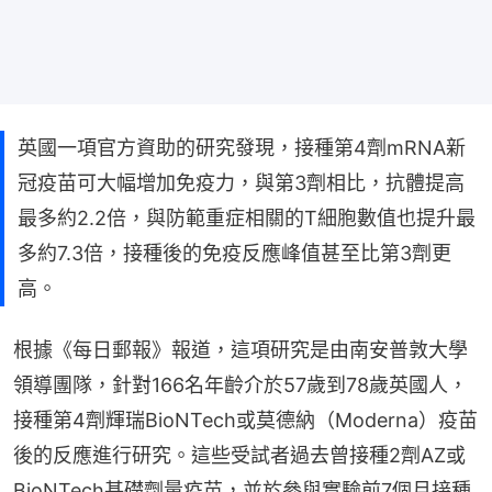
英國一項官方資助的研究發現，接種第4劑mRNA新
冠疫苗可大幅增加免疫力，與第3劑相比，抗體提高
最多約2.2倍，與防範重症相關的T細胞數值也提升最
多約7.3倍，接種後的免疫反應峰值甚至比第3劑更
高。
根據《每日郵報》報道，這項研究是由南安普敦大學
領導團隊，針對166名年齡介於57歲到78歲英國人，
接種第4劑輝瑞BioNTech或莫德納（Moderna）疫苗
後的反應進行研究。這些受試者過去曾接種2劑AZ或
BioNTech基礎劑量疫苗，並於參與實驗前7個月接種