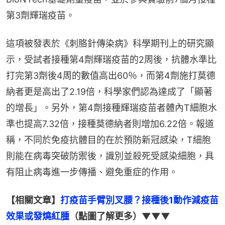
第3劑輝瑞疫苗。
這項被發表於《刺胳針傳染病》科學期刊上的研究顯
示，受試者接種第4劑輝瑞疫苗的2周後，抗體水準比
打完第3劑後4周的數值高出60％，而第4劑施打莫德
納者更是高出了2.19倍，科學家們認為達成了「顯著
的增長」。另外，第4劑接種輝瑞疫苗者體內T細胞水
準也提高7.32倍，接種莫德納者則增加6.22倍。報道
稱，不同於免疫抗體目的在於預防新冠感染，T細胞
則能在病毒突破防禦後，識別並殺死受感染細胞，具
有阻止病毒進一步傳播、避免重症的作用。
【相關文章】
打疫苗手臂別叉腰？接種後1動作減疫苗
效果或發燒紅腫
（點圖了解更多）▼▼▼