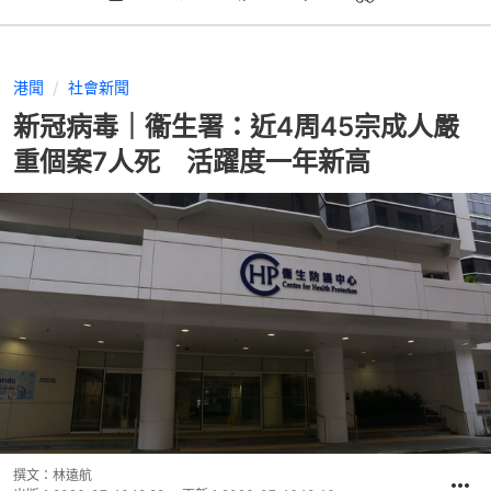
港聞
社會新聞
新冠病毒｜衞生署：近4周45宗成人嚴
重個案7人死 活躍度一年新高
撰文：
林遠航