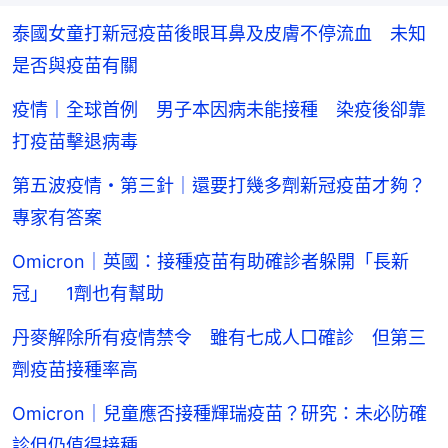
泰國女童打新冠疫苗後眼耳鼻及皮膚不停流血 未知
是否與疫苗有關
疫情｜全球首例 男子本因病未能接種 染疫後卻靠
打疫苗擊退病毒
第五波疫情・第三針｜還要打幾多劑新冠疫苗才夠？
專家有答案
Omicron｜英國：接種疫苗有助確診者躲開「長新
冠」 1劑也有幫助
丹麥解除所有疫情禁令 雖有七成人口確診 但第三
劑疫苗接種率高
Omicron｜兒童應否接種輝瑞疫苗？研究：未必防確
診但仍值得接種