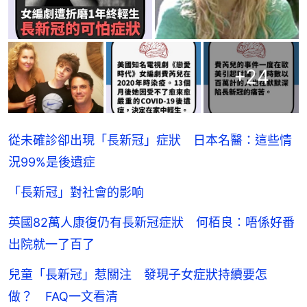
+
24
從未確診卻出現「長新冠」症狀 日本名醫：這些情
況99%是後遺症
「長新冠」對社會的影响
英國82萬人康復仍有長新冠症狀 何栢良：唔係好番
出院就一了百了
兒童「長新冠」惹關注 發現子女症狀持續要怎
做？ FAQ一文看清