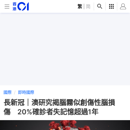
繁
|
简
國際
即時國際
長新冠｜澳研究揭腦霧似創傷性腦損
傷 20%確診者失記憶超過1年