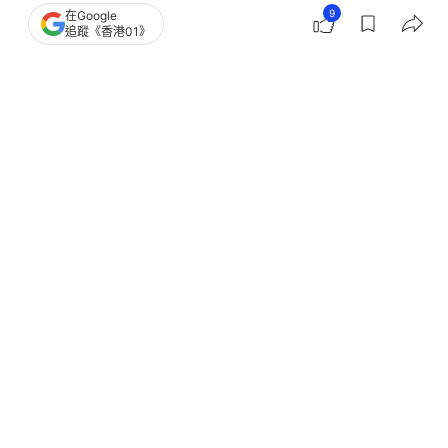
撰文：
健康Easy
9
在Google
出版：
2026-06-26 13:40
更新：
2026-06-26 13:40
追蹤《香港01》
很多香港人都淡忘新冠疫情的可怕了，亦沒有再持續
接種疫苗，但心臟科專科醫生陳鑑添提醒，即使現時
大部分新冠個案都屬於輕症，仍可能引發心肌炎、心