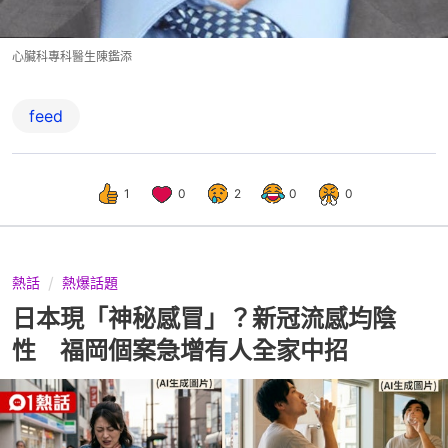
心臟科專科醫生陳鑑添
feed
1
0
2
0
0
熱話
熱爆話題
日本現「神秘感冒」？新冠流感均陰
性 福岡個案急增有人全家中招