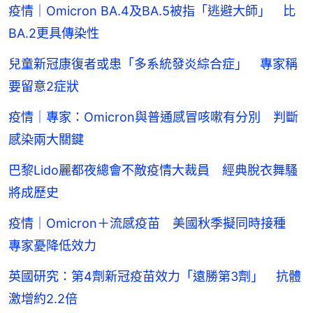
疫情｜Omicron BA.4及BA.5被指「逃避大師」 比
BA.2更具傳染性
兒童新冠康復者或患「多系統發炎綜合症」 專家稱
要留意2症狀
疫情｜專家：Omicron與普通感冒咳嗽有分別 判斷
感染兩大關鍵
巴黎Lido麗都夜總會不敵疫情大裁員 經典脫衣舞騷
將成歷史
疫情｜Omicron＋流感疫苗 美國秋季擬同時接種
專家憂降低效力
英國研究：第4劑新冠疫苗效力「遠勝第3劑」 抗體
激增約2.2倍