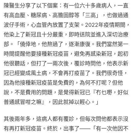
陳醫生分享了以下個案：有一位六十多歲病人，一直
有高血壓、糖尿病、高膽固醇等「三高」，也做過通
波仔手術，心血管內放置了支架。2022年疫情期間，
他染上了新冠且十分嚴重，即時送院並進入深切治療
部。「僥倖地，他熬過了，逐漸康復。我們當然第一
時間提醒他要接種新冠疫苗，避免再感染新冠，起初
他很聽話，但打了一兩次後，覆診時問他，他表示新
冠已經變成風土病，不會再打疫苗了。我們很奇怪，
因為他接種新冠疫苗是免費的，為何不打呢？但他
說，不是費用的問題，是覺得新冠已『冇乜嘢，好似
普通感冒咁之嘛』，因此就掉以輕心。」
其後兩年多，這病人都有覆診，但每次問他都表示沒
有再打新冠疫苗。終於，出事了——「有一次他因不