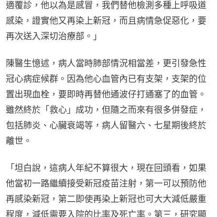
適覆診，他以為是感冒，我們替他檢測多種上呼吸道
感染，證實他又再染上新冠，而且病情急促惡化，要
再次送入深切治療部。」
陳醫生憶述，病人當時肺部情況相當差，更引發急性
冠心病症候群。因為他心血管內已有支架，支架的位
置出現血栓，要即時再替他通波仔打通塞了的血管。
雖然終於「救心」成功，但隨之而來有很多併發症，
包括肺炎、心臟衰竭等，病人留醫六、七星期後終於
離世。
「坦白說，這病人年紀不算很大，現在回頭看，如果
他當初一路繼續接受新冠疫苗注射，第一可以預防他
再感染新冠，第二即使再染上新冠也可大大減低嚴重
程度，減低需要入院的比率及死亡率。第三，研究顯