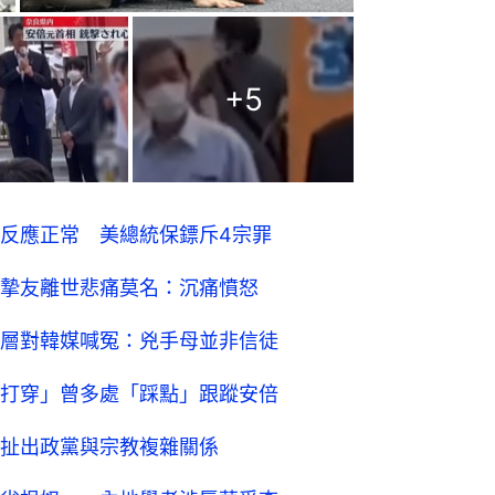
+
5
反應正常 美總統保鏢斥4宗罪
摯友離世悲痛莫名：沉痛憤怒
層對韓媒喊冤：兇手母並非信徒
打穿」曾多處「踩點」跟蹤安倍
扯出政黨與宗教複雜關係