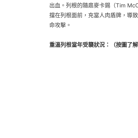
出血。列根的隨扈麥卡錫（Tim Mc
擋在列根面前，充當人肉盾牌，導致
命攻擊。
重溫列根當年受襲狀況：（按圖了解