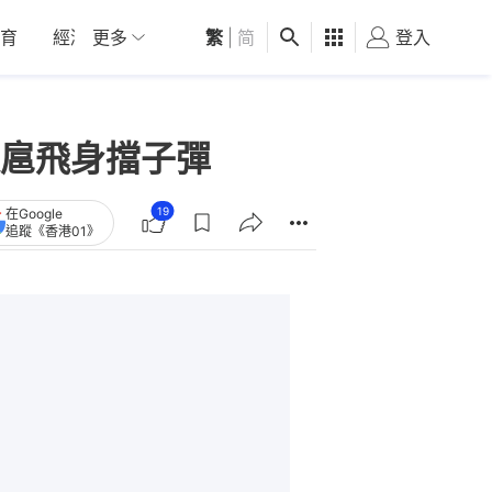
育
經濟
更多
01深圳
繁
觀點
|
简
健康
好食玩飛
登入
女
扈飛身擋子彈
19
在Google
追蹤《香港01》