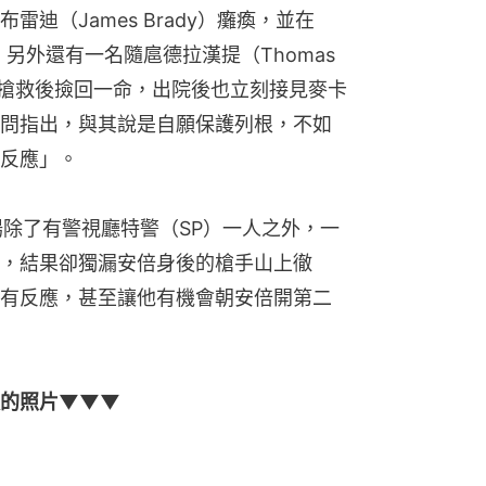
迪（James Brady）癱瘓，並在
另外還有一名隨扈德拉漢提（Thomas 
送醫搶救後撿回一命，出院後也立刻接見麥卡
問指出，與其說是自願保護列根，不如
反應」。
場除了有警視廳特警（SP）一人之外，一
，結果卻獨漏安倍身後的槍手山上徹
有反應，甚至讓他有機會朝安倍開第二
後的照片▼▼▼