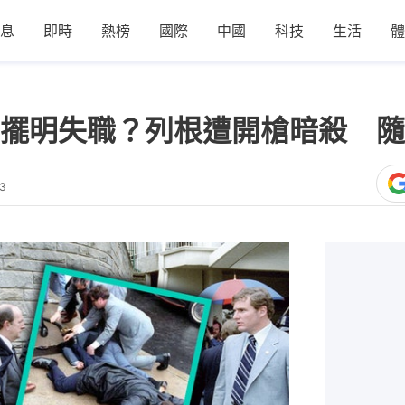
息
即時
熱榜
國際
中國
科技
生活
體
擺明失職？列根遭開槍暗殺 隨
43