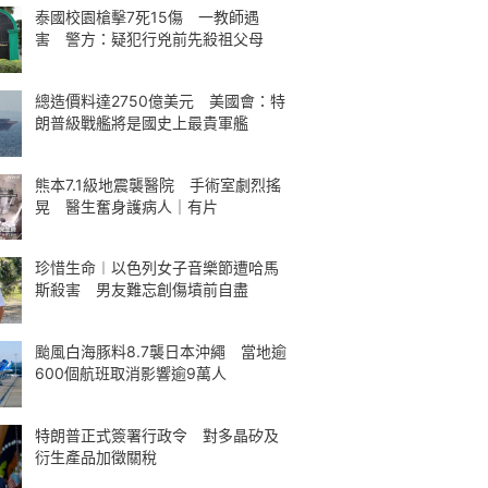
泰國校園槍擊7死15傷 一教師遇
害 警方：疑犯行兇前先殺祖父母
總造價料達2750億美元 美國會：特
朗普級戰艦將是國史上最貴軍艦
熊本7.1級地震襲醫院 手術室劇烈搖
晃 醫生奮身護病人｜有片
珍惜生命︱以色列女子音樂節遭哈馬
斯殺害 男友難忘創傷墳前自盡
颱風白海豚料8.7襲日本沖繩 當地逾
600個航班取消影響逾9萬人
特朗普正式簽署行政令 對多晶矽及
衍生產品加徵關稅