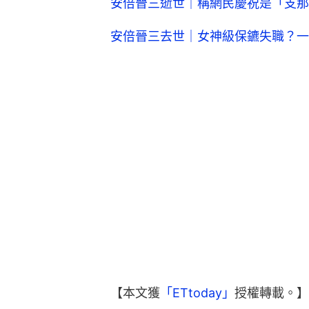
安倍晉三逝世｜稱網民慶祝是「支那
安倍晉三去世｜女神級保鑣失職？一
【本文獲
「ETtoday」
授權轉載。】