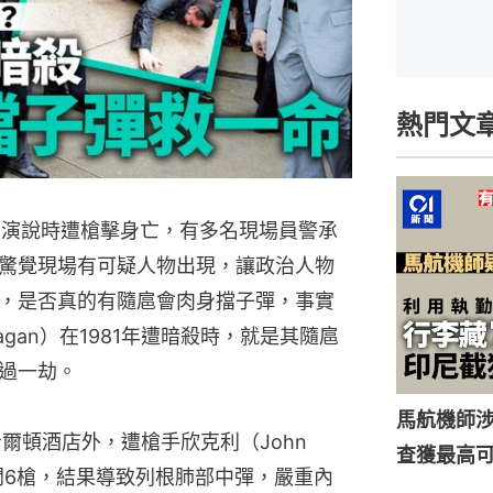
熱門文
良演說時遭槍擊身亡，有多名現場員警承
驚覺現場有可疑人物出現，讓政治人物
，是否真的有隨扈會肉身擋子彈，事實
eagan）在1981年遭暗殺時，就是其隨扈
過一劫。
馬航機師
爾頓酒店外，遭槍手欣克利（John 
查獲最高
內連開6槍，結果導致列根肺部中彈，嚴重內