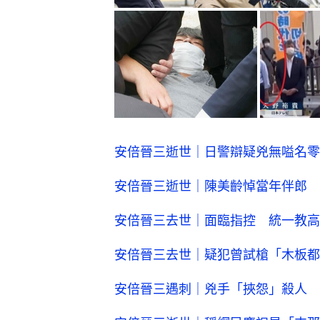
安倍晉三逝世｜日警辯疑兇無嗌名零
安倍晉三逝世｜陳美齡悼當年伴郎 
安倍晉三去世｜面臨指控 統一教高
安倍晉三去世｜疑犯曾試槍「木板都
安倍晉三遇刺｜兇手「挾怨」殺人 