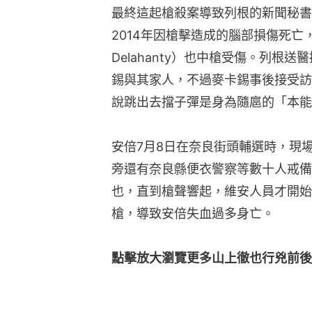
最終這起槍殺案導致列根的新聞秘書布雷
2014年因槍擊造成的腦部損傷死亡，
Delahanty）也中槍受傷。列根
錫與其家人，不過麥卡錫事後接受訪
說跳出去擋子彈是身為隨扈的「本能
安倍7月8日在奈良街頭輔選時，現
旁還有奈良縣便衣警察等數十人戒備
也，直到槍聲響起，維安人員才開始
槍，導致安倍失血過多身亡。
點擊放大瀏覽更多山上徹也行兇前