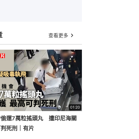
章
查看更多
01:20
涉偷運7萬粒搖頭丸 遭印尼海關
可判死刑｜有片