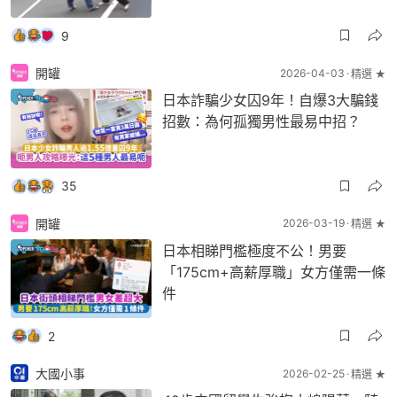
9
開罐
2026-04-03
精選 ★
日本詐騙少女囚9年！自爆3大騙錢
招數：為何孤獨男性最易中招？
35
開罐
2026-03-19
精選 ★
日本相睇門檻極度不公！男要
「175cm+高薪厚職」女方僅需一條
件
2
大國小事
2026-02-25
精選 ★