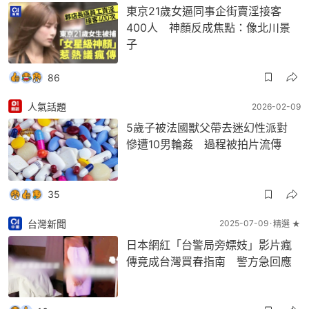
東京21歲女逼同事企街賣淫接客
400人 神顏反成焦點：像北川景
子
86
人氣話題
2026-02-09
5歲子被法國獸父帶去迷幻性派對
慘遭10男輪姦 過程被拍片流傳
35
台灣新聞
2025-07-09
精選 ★
日本網紅「台警局旁嫖妓」影片瘋
傳竟成台灣買春指南 警方急回應