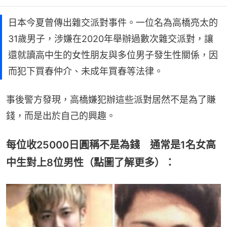
日本今夏曾傳出雜交派對事件。一位名為高橋亮太的
31歲男子，涉嫌在2020年舉辦過數次雜交派對，讓
還就讀高中生的女性朋友與多位男子發生性關係，因
而犯下買春仲介、未成年買春等法律。
事後警方發現，高橋嫌犯辦這些派對居然不是為了賺
錢，而是出於自己的興趣。
每位收25000日圓稱不是為錢 通常是1名女高
中生對上8位男性（點圖了解更多）：