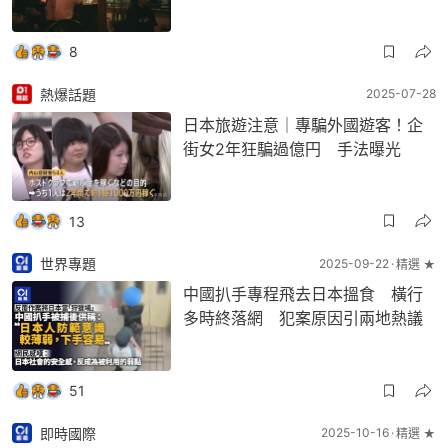
8
熱爆話題
2025-07-28
日本旅遊注意｜專騙外國遊客！企
街女2年狂騙過億円 手法曝光
13
世界專題
2025-09-22
精選 ★
中國扒手專程飛去日本搵食 橫行
多時終落網 犯案原因引兩地熱議
51
即時國際
2025-10-16
精選 ★