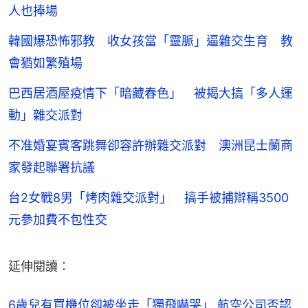
人也捧場
韓國爆恐怖邪教 收女孩當「靈脈」逼雜交生育 教
會猶如繁殖場
巴西居酒屋疫情下「暗藏春色」 被揭大搞「多人運
動」雜交派對
不准婚宴賓客跳舞卻容許辦雜交派對 澳洲昆士蘭商
家發起聯署抗議
台2女戰8男「烤肉雜交派對」 搞手被捕辯稱3500
元參加費不包性交
延伸閱讀：
6歲兒有買機位卻被坐走「獨飛嚇哭」 航空公司否認