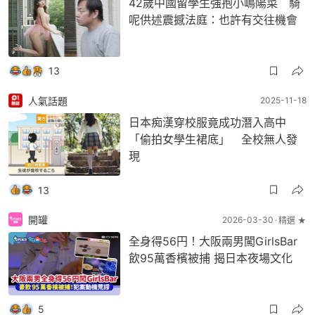
42歲中國留學生強抱小嶋陽菜 騎
呢供述震撼法庭：也許有交往機會
13
人氣話題
2025-11-18
日本痴漢穿校服竟成功潛入高中
「偷拍女學生裙底」 全校無人發
現
13
開罐
2026-03-30
精選 ★
全身得56円！大阪兩男闖GirlsBar
飲95萬香檳被捕 揭日本夜場文化
5