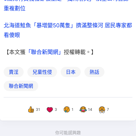
重複劃位
北海道鮭魚「暴增變50萬隻」擠滿整條河 居民專家都
看傻眼
【本文獲
「聯合新聞網」
授權轉載。】
賣淫
兒童性侵
日本
熱話
聯合新聞網
31
3
1
14
7
你可能感興趣