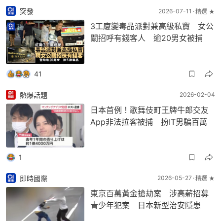
突發
2026-07-11
精選 ★
3工廈變毒品派對兼高級私竇 女公
關招呼有錢客人 逾20男女被捕
41
熱爆話題
2026-02-04
日本首例！歌舞伎町王牌牛郎交友
App非法拉客被捕 扮IT男騙百萬
1
即時國際
2026-05-27
精選 ★
東京百萬黃金搶劫案 涉高薪招募
青少年犯案 日本新型治安隱患