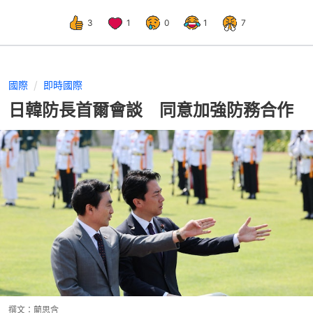
3
1
0
1
7
國際
即時國際
日韓防長首爾會談 同意加強防務合作
撰文：
藺思含