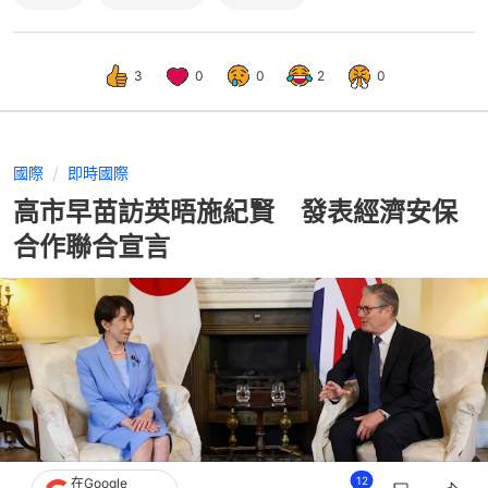
3
0
0
2
0
國際
即時國際
高市早苗訪英晤施紀賢 發表經濟安保
合作聯合宣言
12
在Google