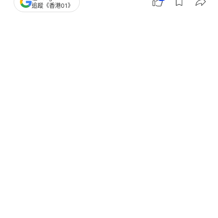
追蹤《香港01》
撰文：
林嘉敏
出版：
2026-06-15 20:00
更新：
2026-06-15 20:00
日本首相高市早苗6月14日與英國首相施紀賢（Keir