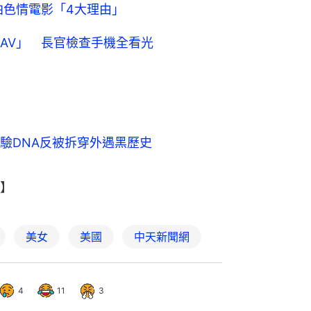
拍色情電影「4大理由」
AV」 長官檢查手機全看光
驗DNA反被拆穿外遇黑歷史
】
美女
美國
中天新聞網
4
11
3