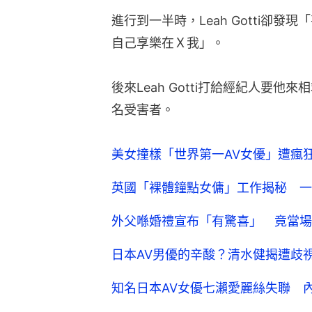
進行到一半時，Leah Gotti卻
自己享樂在Ｘ我」。
後來Leah Gotti打給經紀人要他來
名受害者。
美女撞樣「世界第一AV女優」遭瘋
英國「裸體鐘點女傭」工作揭秘 一
外父喺婚禮宣布「有驚喜」 竟當場
日本AV男優的辛酸？清水健揭遭歧
知名日本AV女優七瀨愛麗絲失聯 