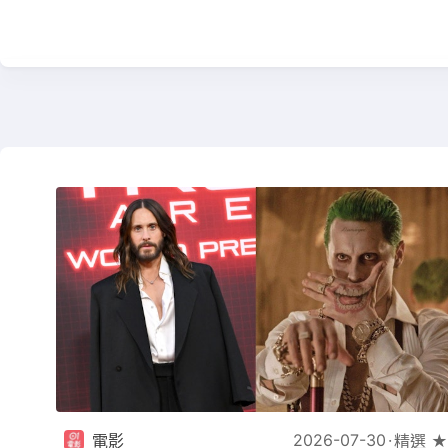
2026-07-30
電影
精選 ★