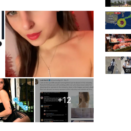
01
+
12