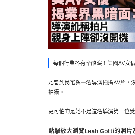
每個行業各有辛酸淚！美國AV女優L
她曾到民宅與一名導演拍攝AV片，
拍攝。
更可怕的是她不是這名導演第一位受
點擊放大瀏覽Leah Gotti的照