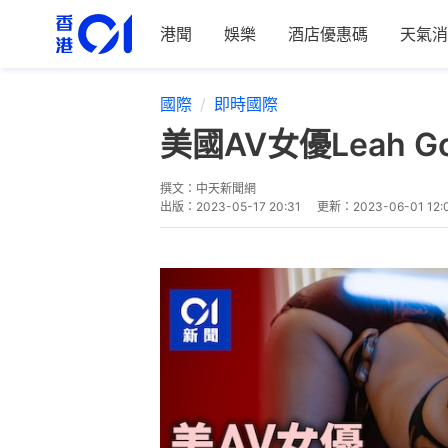
港聞
娛樂
酒店優惠碼
天氣消
國際
即時國際
美國AV女優Leah
撰文：
中天新聞網
出版：
2023-05-17 20:31
更新：
2023-06-01 12: