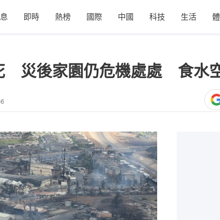
息
即時
熱榜
國際
中國
科技
生活
體
死 災後家園仍危機處處 食水
56