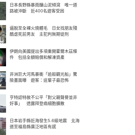
日本長野縣暴雨釀山泥傾瀉 唯一道
路被沖斷 近400名遊客受困
逼脫至全裸火燒體毛 日女找朋友殘
酷虐死前男友 主犯判無期徒刑
伊朗向美國提出多項重開霍爾木茲條
件 包括全額賠償和解凍資產
非洲巨大河馬暴衝「追殺觀光船」驚
險畫面曝 遊客：這輩子最恐怖
亨特認特赦不公平「對父親聲譽並非
好事」 透露拜登癌細胞擴散
日本岩手縣近海發生5.6級地震 北海
道至福島縣廣泛地區有感