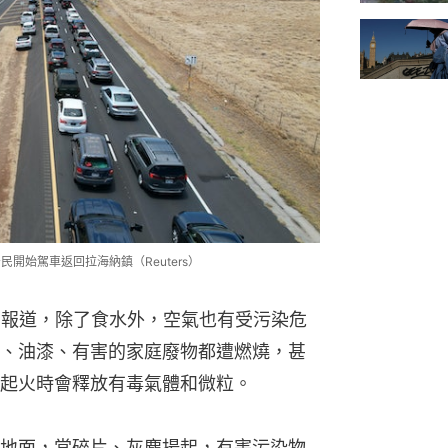
民開始駕車返回拉海納鎮（Reuters）
2日報道，除了食水外，空氣也有受污染危
、油漆、有害的家庭廢物都遭燃燒，甚
起火時會釋放有毒氣體和微粒。
地面，當碎片、灰塵揚起，有害污染物