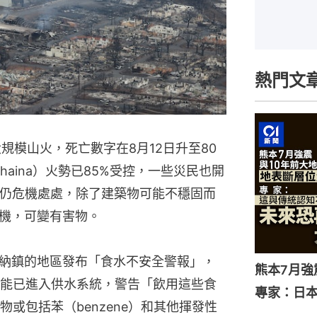
熱門文
大規模山火，死亡數字在8月12日升至80
aina）火勢已85%受控，一些災民也開
場仍危機處處，除了建築物可能不穩固而
機，可變有害物。
海納鎮的地區發布「食水不安全警報」，
熊本7月
能已進入供水系統，警告「飲用這些食
專家：日
或包括苯（benzene）和其他揮發性