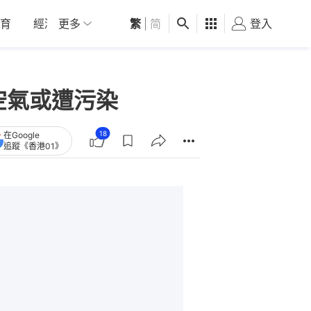
育
經濟
更多
01深圳
繁
觀點
|
简
健康
好食玩飛
登入
女
空氣或遭污染
18
在Google
追蹤《香港01》