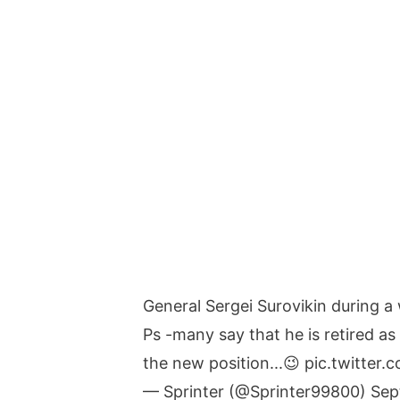
General Sergei Surovikin during a 
Ps -many say that he is retired as
the new position...😉
pic.twitter
— Sprinter (@Sprinter99800)
Sep