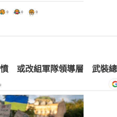
0
0
0
憤 或改組軍隊領導層 武裝總
9