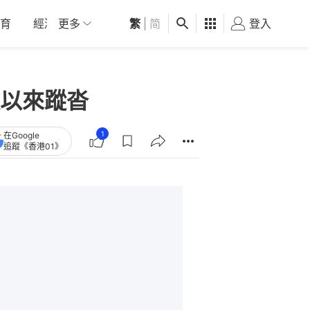
育
經濟
更多
01深圳
繁
觀點
|
简
健康
好食玩飛
登入
女
以來蹤沓
1
在Google
追蹤《香港01》