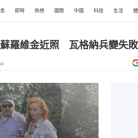
息
即時
熱榜
國際
中國
科技
生活
體
蘇羅維金近照 瓦格納兵變失敗
48