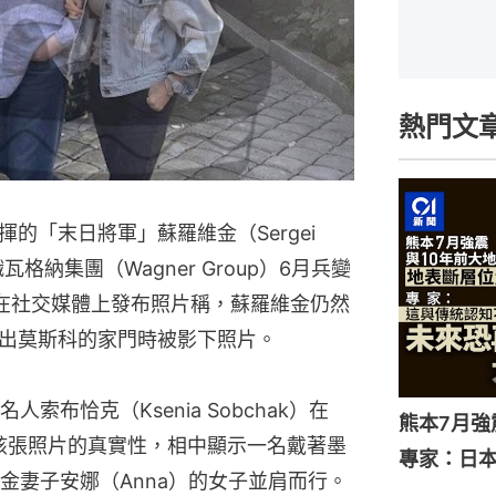
熱門文
的「末日將軍」蘇羅維金（Sergei
織瓦格納集團（Wagner Group）6月兵變
在社交媒體上發布照片稱，蘇羅維金仍然
出莫斯科的家門時被影下照片。
布恰克（Ksenia Sobchak）在
熊本7月
核實該張照片的真實性，相中顯示一名戴著墨
專家：日
金妻子安娜（Anna）的女子並肩而行。