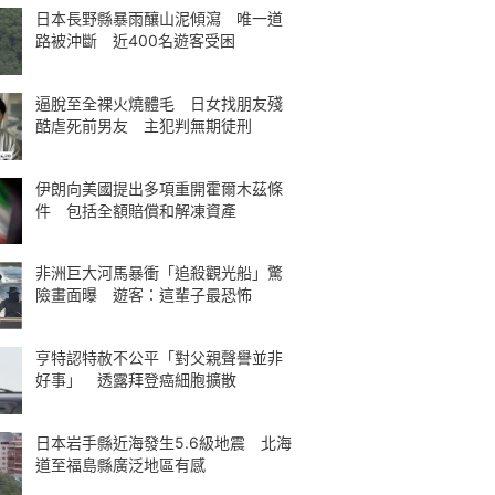
日本長野縣暴雨釀山泥傾瀉 唯一道
路被沖斷 近400名遊客受困
逼脫至全裸火燒體毛 日女找朋友殘
酷虐死前男友 主犯判無期徒刑
伊朗向美國提出多項重開霍爾木茲條
件 包括全額賠償和解凍資產
非洲巨大河馬暴衝「追殺觀光船」驚
險畫面曝 遊客：這輩子最恐怖
亨特認特赦不公平「對父親聲譽並非
好事」 透露拜登癌細胞擴散
日本岩手縣近海發生5.6級地震 北海
道至福島縣廣泛地區有感