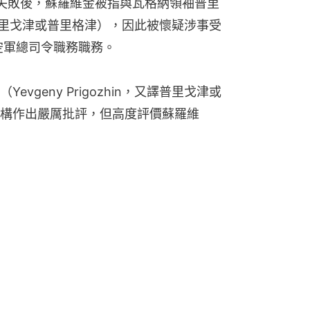
失敗後，蘇羅維金被指與瓦格納領袖普里
n，又譯普里戈津或普里格津），因此被懷疑涉事受
空軍總司令職務職務。
vgeny Prigozhin，又譯普里戈津或
構作出嚴厲批評，但高度評價蘇羅維