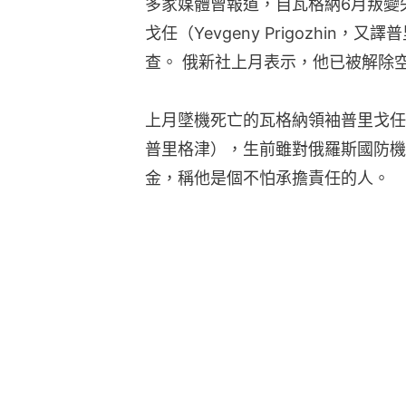
多家媒體曾報道，自瓦格納6月叛變
戈任（Yevgeny Prigozhi
查。 俄新社上月表示，他已被解除
上月墜機死亡的瓦格納領袖普里戈任（Ye
普里格津），生前雖對俄羅斯國防機
金，稱他是個不怕承擔責任的人。