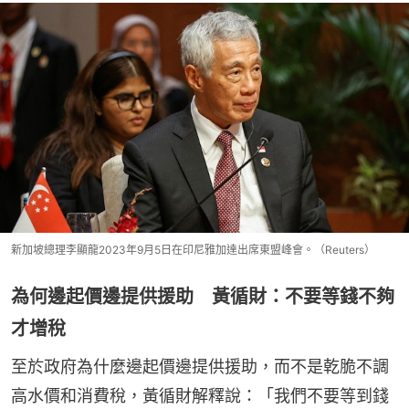
新加坡總理李顯龍2023年9月5日在印尼雅加達出席東盟峰會。（Reuters）
為何邊起價邊提供援助 黃循財：不要等錢不夠
才增稅
至於政府為什麼邊起價邊提供援助，而不是乾脆不調
高水價和消費稅，黃循財解釋說：「我們不要等到錢