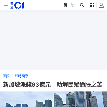
繁
|
简
國際
即時國際
新加坡派錢63億元 助解民眾通脹之苦