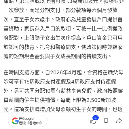
津貼，第三胎或以上則可獲1.3萬新加坡元。款項並非
一次發放，而是分期支付，部分款項每六個月發放一
次，直至子女六歲半。政府亦為兒童發展戶口提供首
筆資助；家長存入戶口的款項，可按一比一比例獲政
府配對，上限隨子女出生次序提高。戶口資金只可用
於認可的教育、托育和醫療開支，使政策同時兼顧家
庭的短期現金需要與子女成長期間的持續支出。
在時間支援方面，自2026年4月起，合資格在職父母
除可享有16周政府支付產假及4周政府支付侍產假
外，另可共同分配10周有薪共享育兒假。政府按照僱
員薪酬向僱主提供補償，每周上限為2,500新加坡
元。這項安排既增加父母照顧初生子女的時間，也透
過公共財政分擔僱主的假期成本。
32
在Google
追蹤《香港01》