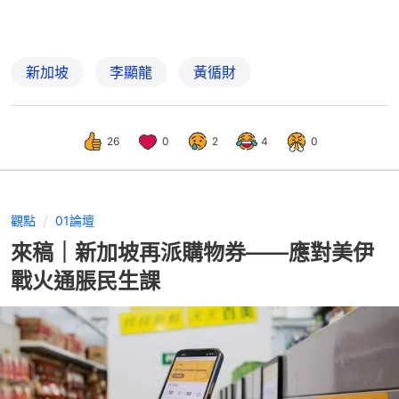
新加坡
李顯龍
黃循財
26
0
2
4
0
觀點
01論壇
來稿｜新加坡再派購物券——應對美伊
戰火通脹民生課