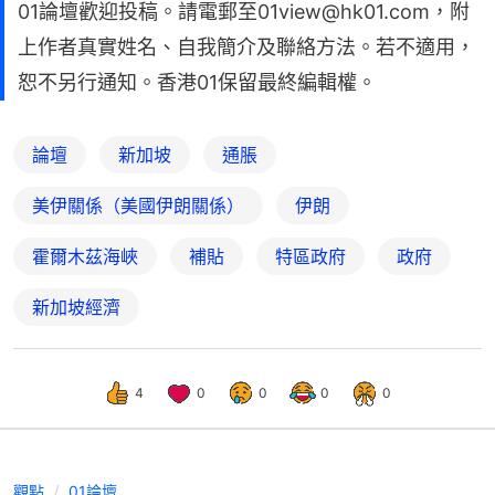
01論壇歡迎投稿。請電郵至01view@hk01.com，附
上作者真實姓名、自我簡介及聯絡方法。若不適用，
恕不另行通知。香港01保留最終編輯權。
論壇
新加坡
通脹
美伊關係（美國伊朗關係）
伊朗
霍爾木茲海峽
補貼
特區政府
政府
新加坡經濟
4
0
0
0
0
觀點
01論壇