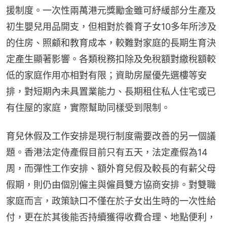
援制度。一次性兩萬港元獎勵金雖可紓緩部分生產及
初生嬰兒用品開支，但相對於養育子女10多年所涉及
的住房、照顧和教育成本，較難對家庭的長期生育決
定產生顯著影響。各類稅務扣除及免稅額對繳稅額較
低的家庭作用亦相對有限；資助房屋優先選樓等安
排，對短期內未具置業能力、長期租住私人住宅或已
有住屋的家庭，實際幫助同樣受到限制。
育兒休假及工作安排是現行制度需要改善的另一個議
題。香港法定侍產假目前只有五天，法定產假為14
周，而彈性工作安排、額外育兒假及較長的有薪父母
假期，則仍由個別僱主與僱員雙方協商安排。對雙職
家庭而言，政策缺口不僅在於子女出生時的一次性給
付，更在於其後能否持續獲得收費合理、地點便利，