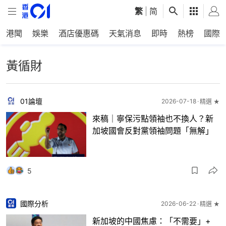
繁
|
简
港聞
娛樂
酒店優惠碼
天氣消息
即時
熱榜
國際
黃循財
01論壇
2026-07-18
精選 ★
來稿｜寧保污點領袖也不換人？新
加坡國會反對黨領袖問題「無解」
5
國際分析
2026-06-22
精選 ★
新加坡的中國焦慮：「不需要」+