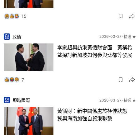
15
政情
2026-03-27
精選 ★
李家超與訪港黃循財會面 黃稱希
望探討新加坡如何參與北都等發展
7
即時國際
2026-03-27
精選 ★
黃循財：新中關係處於極佳狀態
冀與海南加強自貿港聯繫