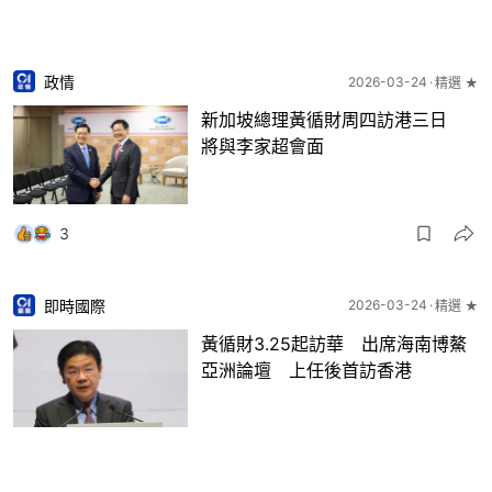
政情
2026-03-24
精選 ★
新加坡總理黃循財周四訪港三日
將與李家超會面
3
即時國際
2026-03-24
精選 ★
黃循財3.25起訪華 出席海南博鰲
亞洲論壇 上任後首訪香港
6