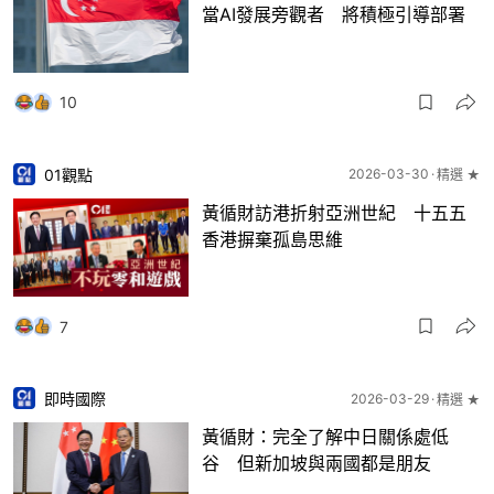
當AI發展旁觀者 將積極引導部署
10
01觀點
2026-03-30
精選 ★
黃循財訪港折射亞洲世紀 十五五
香港摒棄孤島思維
7
即時國際
2026-03-29
精選 ★
黃循財：完全了解中日關係處低
谷 但新加坡與兩國都是朋友