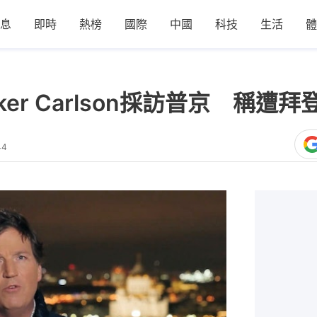
息
即時
熱榜
國際
中國
科技
生活
體
er Carlson採訪普京 稱遭
44