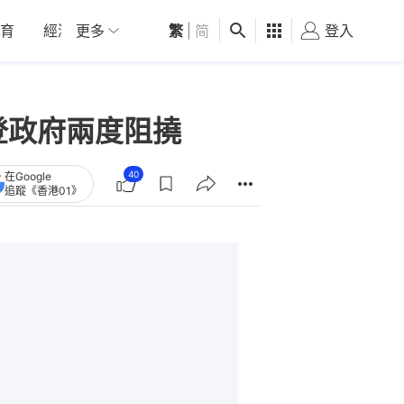
育
經濟
更多
01深圳
繁
觀點
|
简
健康
好食玩飛
登入
女
拜登政府兩度阻撓
40
在Google
追蹤《香港01》