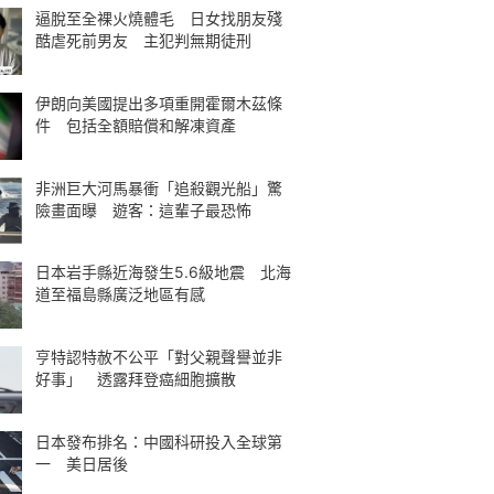
逼脫至全裸火燒體毛 日女找朋友殘
酷虐死前男友 主犯判無期徒刑
伊朗向美國提出多項重開霍爾木茲條
件 包括全額賠償和解凍資產
非洲巨大河馬暴衝「追殺觀光船」驚
險畫面曝 遊客：這輩子最恐怖
日本岩手縣近海發生5.6級地震 北海
道至福島縣廣泛地區有感
亨特認特赦不公平「對父親聲譽並非
好事」 透露拜登癌細胞擴散
日本發布排名：中國科研投入全球第
一 美日居後