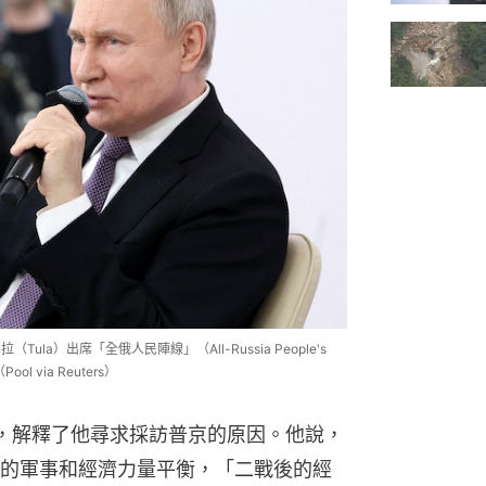
拉（Tula）出席「全俄人民陣線」（All-Russia People's
via Reuters）
，解釋了他尋求採訪普京的原因。他說，
的軍事和經濟力量平衡，「二戰後的經