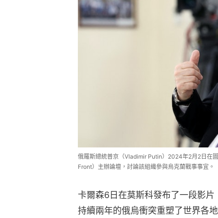
俄羅斯總統普京（Vladimir Putin）2024年2月2日在圖
Front）主辦論壇，討論該組織參與烏克蘭戰事事宜。（Pool 
卡爾森6日在莫斯科發布了一段影片
持續兩年的俄烏衝突重塑了世界各地