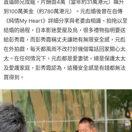
直逼師兄成龍，片酬由4萬（當年約31萬港元）飆升
到100萬美金（約780萬港元）。元彪婚後曾在自傳
《純情My Heart》詳細分享與老婆由相識、拍拖以至
結婚的過程，日本影迷愛屋及烏，很多禮物指明要送
給彭秀霞，而彭秀霞稱丈夫讓她有無限安全感，元彪
在外拍戲，每天都風雨不改打好幾個電話回家關心太
太。在任何情況下，元彪都是愛妻號，總是保護太太
及愛護家庭，彭秀霞認為，這種安全感是有錢都無法
買得到。