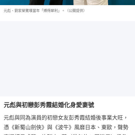
元彪、劉家榮驚嘆當年「搏得犀利」。（公關提供）
元彪與初戀彭秀霞結婚化身愛妻號
元彪與同為演員的初戀女友彭秀霞結婚後事業大旺，
憑《新蜀山劍俠》與《波牛》風靡日本、東歐，聲勢