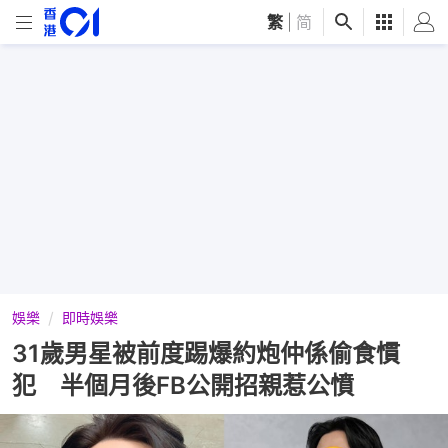
繁
|
简
娛樂
即時娛樂
31歲男星被前度踢爆約炮仲係偷食慣
犯 半個月後FB公開招親惹公憤