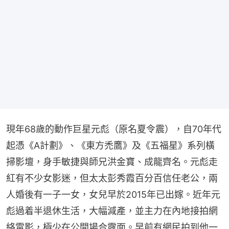
現年68歲的動作巨星元彪（原名夏令震），自70年代
起憑《A計劃》、《東方禿鷹》及《五福星》系列橫
掃影壇，身手敏捷與師兄洪金寶、成龍齊名。元彪走
紅有不少女影迷，但太太彭秀霞百分百信任老公，兩
人婚後有一子一女，女兒早於2015年已出嫁。近年元
彪過着半退休生活，大幅減產，並主力在內地接拍網
絡電影，極少在公開場合露面。早前有網民拍到他一