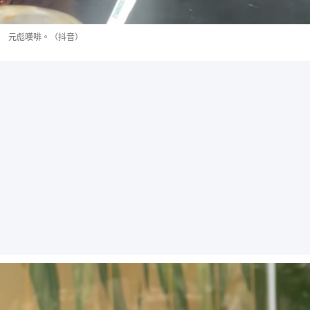
元彪嘆啡。（抖音）