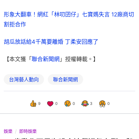
形象大翻車！網紅「林叨囝仔」七寶媽失言 12廠商切
割拒合作
胡瓜放話給4千萬要離婚 丁柔安回應了
【本文獲「
聯合新聞網
」授權轉載。】
台灣藝人動向
聯合新聞網
9
0
0
3
0
娛樂
即時娛樂