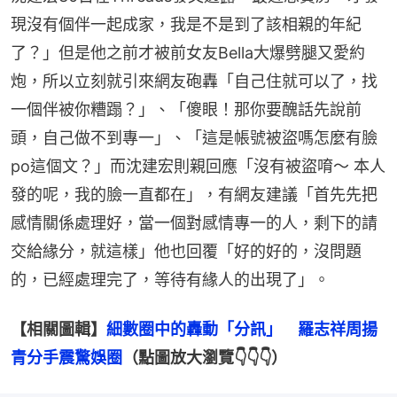
現沒有個伴一起成家，我是不是到了該相親的年紀
了？」但是他之前才被前女友Bella大爆劈腿又愛約
炮，所以立刻就引來網友砲轟「自己住就可以了，找
一個伴被你糟蹋？」、「傻眼！那你要醜話先說前
頭，自己做不到專一」、「這是帳號被盜嗎怎麼有臉
po這個文？」而沈建宏則親回應「沒有被盜唷～ 本人
發的呢，我的臉一直都在」，有網友建議「首先先把
感情關係處理好，當一個對感情專一的人，剩下的請
交給緣分，就這樣」他也回覆「好的好的，沒問題
的，已經處理完了，等待有緣人的出現了」。
【相關圖輯】
細數圈中的轟動「分訊」　羅志祥周揚
青分手震驚娛圈
（點圖放大瀏覽👇👇👇）