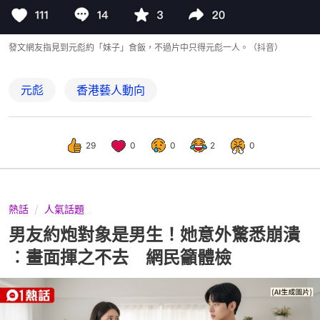
發文網友指見到元彪約「妹子」食飯，不過片中只得元彪一人。（抖音）
元彪
香港藝人動向
29
0
0
2
0
熱話
人氣話題
男友約炮對象是男生！她意外驚悉崩潰
︰畫面揮之不去 網民籲體檢