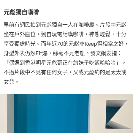
元彪獨自嘆啡
早前有網民拍到元彪獨自一人在咖啡廳。片段中元彪
坐在戶外座位，獨自玩電話嘆咖啡，神態輕鬆，十分
享受獨處時光。而年近70的元彪亦Keep得相當之好，
身型外表仍然Fit爆，絲毫不見老態。發文網友指：
「偶遇到香港明星元彪哥正在約妹子吃飯哈哈哈」。
不過片段中不見有任何女子，又或元彪約的是太太或
女兒。