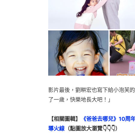
影片最後，劉畊宏也寫下給小泡芙的
了一歲，快樂地長大吧！」
【相關圖輯】
《爸爸去哪兒》10周
導火線
（點圖放大瀏覽👇👇👇）