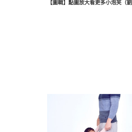
【圖輯】點圖放大看更多小泡芙（劉宇芙