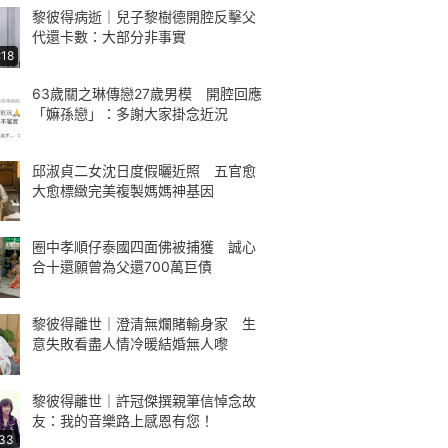
黎彼得病逝｜兒子黎樹德開腔反擊父
代還卡數：大部分非事實
:18
63歲關之琳傳戀27歲男模 開腔回應
「嫲孫戀」：多謝大家掛念近況
邱淑貞二女沈日度假曬近照 五官愈
大愈標緻完美複製媽媽神基因
圈中孝順仔泰國四面佛被捕獲 誠心
合十還願曾為父還700萬巨債
黎彼得離世｜澄清無爛賭輸身家 生
意失敗看盡人情冷暖結婚無人嚟
黎彼得離世｜許冠傑撰親筆信悼念故
友：我的音樂路上感恩有您！
:33