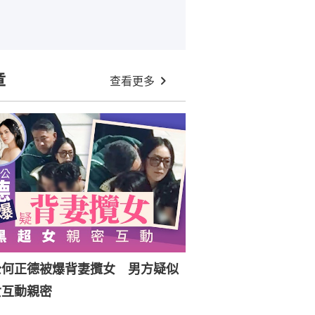
章
查看更多
公何正德被爆背妻攬女 男方疑似
女互動親密