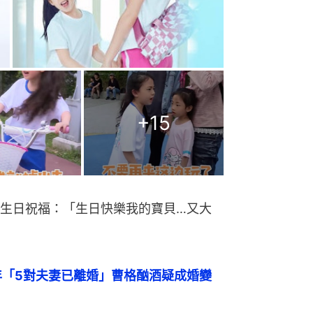
+
15
生日祝福：「生日快樂我的寶貝…又大
年「5對夫妻已離婚」曹格酗酒疑成婚變