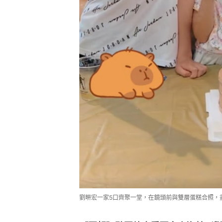
劉畊宏一家5口齊聚一堂，在鏡頭前與雙層蛋糕合照，畫面