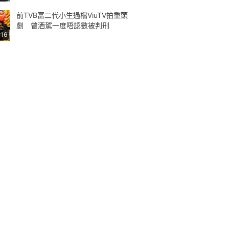
前TVB富二代小生過檔ViuTV拍重頭
劇 曾酒駕一度唔認數被判刑
:16