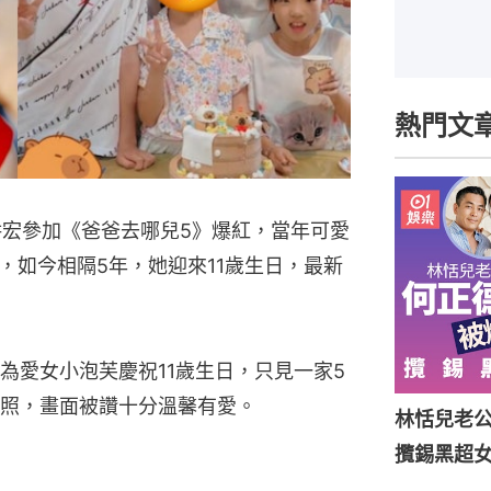
熱門文
畊宏參加《爸爸去哪兒5》爆紅，當年可愛
，如今相隔5年，她迎來11歲生日，最新
為愛女小泡芙慶祝11歲生日，只見一家5
照，畫面被讚十分溫馨有愛。
林恬兒老
攬錫黑超