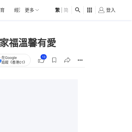
育
經濟
更多
01深圳
繁
觀點
|
简
健康
好食玩飛
登入
女
全家福溫馨有愛
13
在Google
追蹤《香港01》