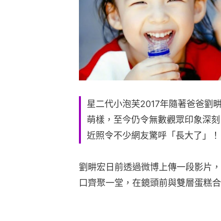
星二代小泡芙2017年隨著爸爸劉
萌樣，至今仍令無數觀眾印象深刻
近照令不少網友驚呼「長大了」！
劉畊宏日前透過微博上傳一段影片，
口齊聚一堂，在鏡頭前與雙層蛋糕合