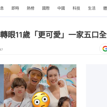
息
即時
熱榜
國際
中國
科技
生活
體
轉眼11歲「更可愛」一家五口
47