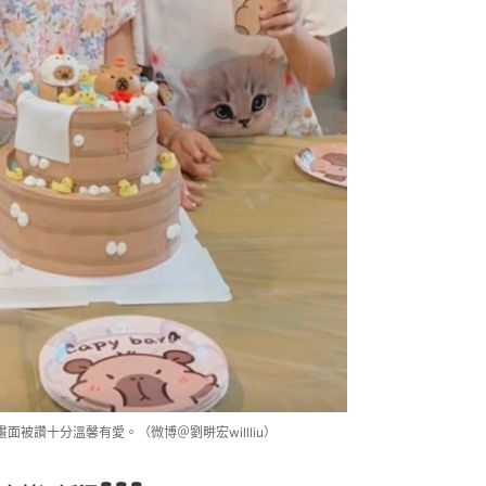
被讚十分溫馨有愛。（微博＠劉畊宏willliu）