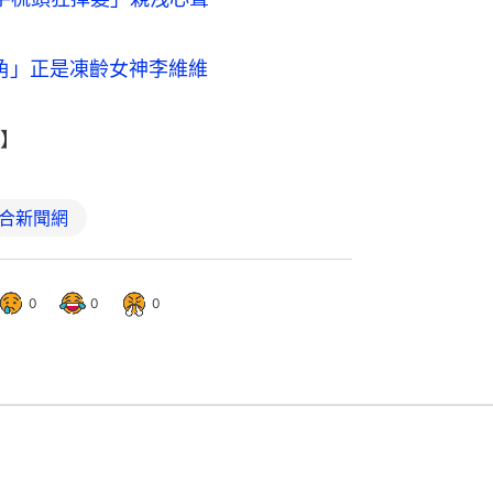
主角」正是凍齡女神李維維
】
合新聞網
0
0
0