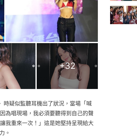
+
32
T〉時疑似監聽耳機出了狀況，當場「喊
因為唱現場，我必須要聽得到自己的聲
讓我重來一次！」這是她堅持呈現給大
實力。