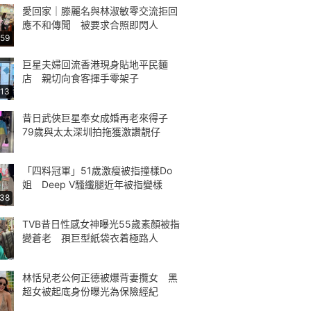
愛回家｜滕麗名與林淑敏零交流拒回
應不和傳聞 被要求合照即閃人
:59
巨星夫婦回流香港現身貼地平民麵
店 親切向食客揮手零架子
:13
昔日武俠巨星奉女成婚再老來得子
79歲與太太深圳拍拖獲激讚靚仔
「四料冠軍」51歲激瘦被指撞樣Do
姐 Deep V騷纖腿近年被指變樣
:38
TVB昔日性感女神曝光55歲素顏被指
變蒼老 孭巨型紙袋衣着極路人
林恬兒老公何正德被爆背妻攬女 黑
超女被起底身份曝光為保險經紀