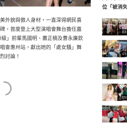
位「被消
美外貌與傲人身材，一直深得網民喜
碑，首度登上大型演唱會舞台擔任嘉
02
帝級」前輩馬國明、蕭正楠及曹永廉欽
唱會惠州站，獻出她的「處女騷」舞
01
烈討論！
01