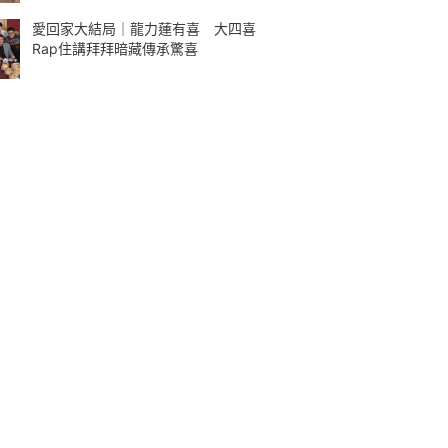
愛回家大結局｜龍力蓮有喜 大四喜
Rap住講拜拜暗藏傳承驚喜