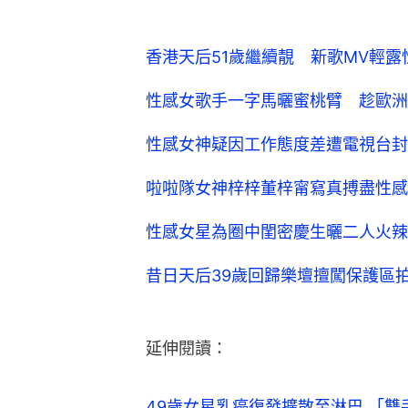
香港天后51歲繼續靚 新歌MV輕露
性感女歌手一字馬曬蜜桃臂 趁歐洲
性感女神疑因工作態度差遭電視台封
啦啦隊女神梓梓董梓甯寫真搏盡性感
性感女星為圈中閨密慶生曬二人火辣
昔日天后39歲回歸樂壇擅闖保護區拍
延伸閱讀：
49歲女星乳癌復發擴散至淋巴 「