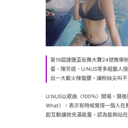
第19屆捷運盃街舞大賽24號晚舉
蛋、陳芳語、U:NUS等多組藝人
出一大截火辣蠻腰，讓粉絲尖叫不
U:NUS以歌曲〈100％〉開場，隨
What〉，表示有時候覺得一個人
起互動讓她充滿能量，認為能夠站在