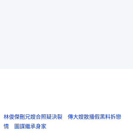
林俊傑刪兄嫂合照疑決裂 傳大嫂散播假黑料拆戀
情 圖謀繼承身家