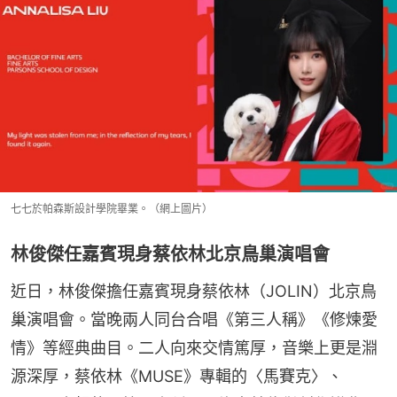
七七於帕森斯設計學院畢業。（網上圖片）
林俊傑任嘉賓現身蔡依林北京鳥巢演唱會
近日，林俊傑擔任嘉賓現身蔡依林（JOLIN）北京鳥
巢演唱會。當晚兩人同台合唱《第三人稱》《修煉愛
情》等經典曲目。二人向來交情篤厚，音樂上更是淵
源深厚，蔡依林《MUSE》專輯的〈馬賽克〉、