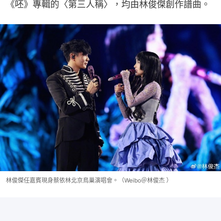
《呸》專輯的〈第三人稱〉，均由林俊傑創作譜曲。
林俊傑任嘉賓現身蔡依林北京鳥巢演唱會。（Weibo＠林俊杰 ）