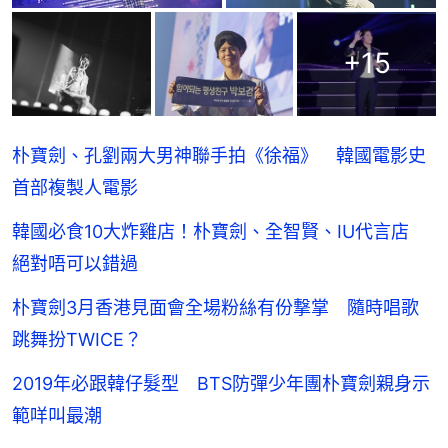
+
15
朴寶劍、孔劉兩大男神聯手拍《徐福》 韓國電影史
首部複製人電影
韓國必食10大炸雞店！朴寶劍、全智賢、IU代言店
絕對唔可以錯過
朴寶劍3月香港見面會全場粉絲有份撃掌 隨時唱歌
跳舞扮TWICE？
2019年必跟韓仔髮型 BTS防彈少年團朴寶劍親身示
範咩叫最潮