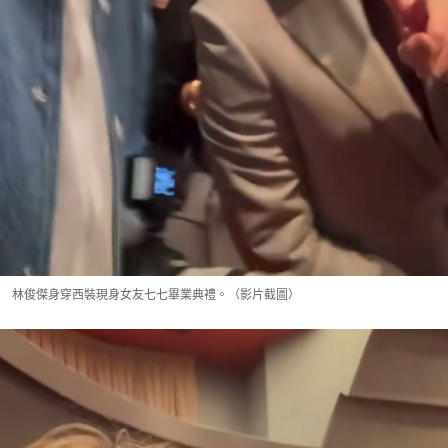
林俊傑身穿西裝現身女友七七畢業典禮。（影片截圖）