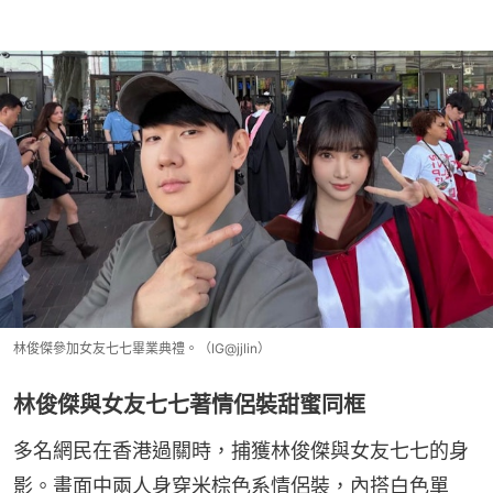
林俊傑參加女友七七畢業典禮。（IG@jjlin）
林俊傑與女友七七著情侶裝甜蜜同框
多名網民在香港過關時，捕獲林俊傑與女友七七的身
影。畫面中兩人身穿米棕色系情侶裝，內搭白色單