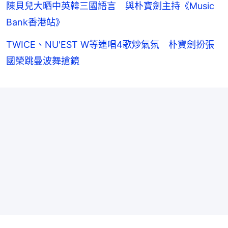
陳貝兒大晒中英韓三國語言 與朴寶劍主持《Music
Bank香港站》
TWICE、NU'EST W等連唱4歌炒氣氛 朴寶劍扮張
國榮跳曼波舞搶鏡