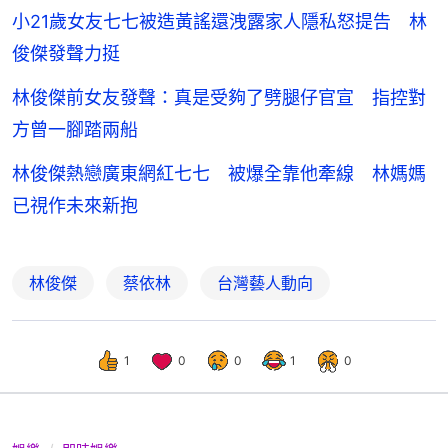
小21歲女友七七被造黃謠還洩露家人隱私怒提告 林
俊傑發聲力挺
林俊傑前女友發聲：真是受夠了劈腿仔官宣 指控對
方曾一腳踏兩船
林俊傑熱戀廣東網紅七七 被爆全靠他牽線 林媽媽
已視作未來新抱
林俊傑
蔡依林
台灣藝人動向
1
0
0
1
0