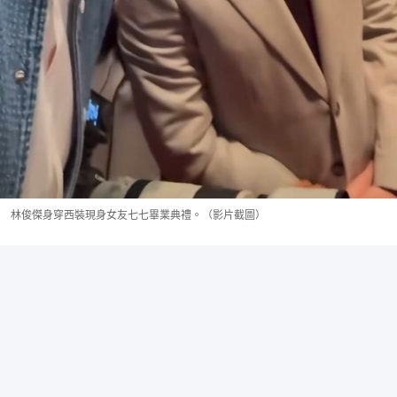
林俊傑身穿西裝現身女友七七畢業典禮。（影片截圖）