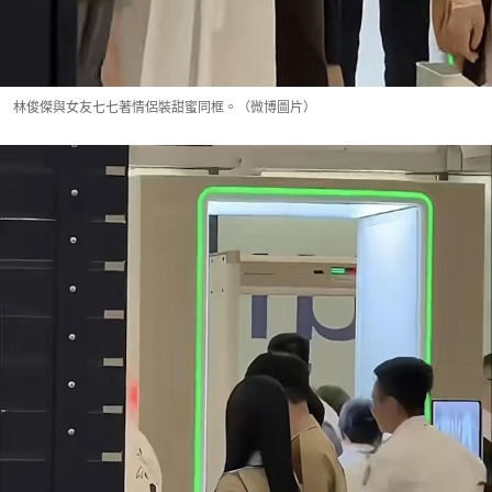
林俊傑與女友七七著情侶裝甜蜜同框。（微博圖片）