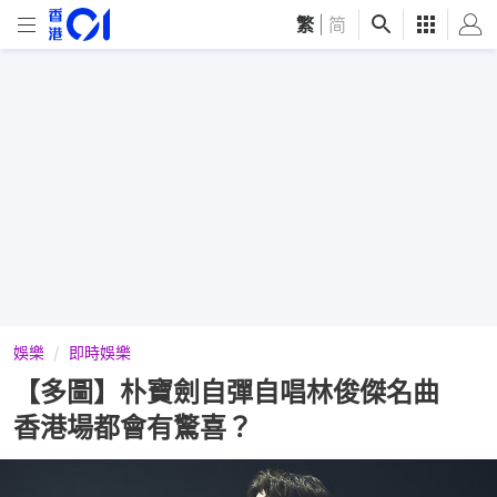
繁
|
简
娛樂
即時娛樂
【多圖】朴寶劍自彈自唱林俊傑名曲
香港場都會有驚喜？