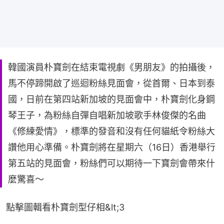
韓國演員朴寶劍在結束電視劇《男朋友》的拍攝後，
馬不停蹄開啟了巡迴粉絲見面會，從首爾、日本到泰
國，日前在第四站新加坡的見面會中，朴寶劍化身鋼
琴王子，為粉絲自彈自唱新加坡歌手林俊傑的名曲
《修練愛情》，標準的發音和沒有任何貓紙令粉絲大
讚他用心準備。朴寶劍將在星期六（16日）香港舉行
第五站的見面會，粉絲們可以期待一下寶劍會帶來什
麼驚喜～
點擊圖輯看朴寶劍型仔相&lt;3