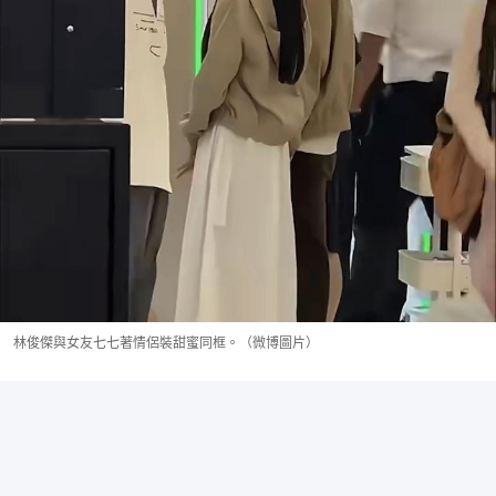
林俊傑與女友七七著情侶裝甜蜜同框。（微博圖片）