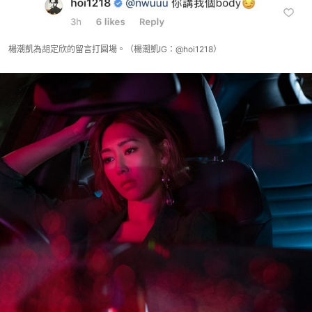
楊潮凱為胡定欣的留言打圓場。（楊潮凱IG：@hoi1218）