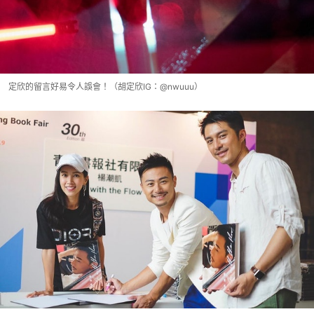
定欣的留言好易令人誤會！（胡定欣IG：@nwuuu）