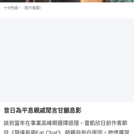
十分性感。（影片截圖）
昔日為平息親戚閒言甘願息影
談到當年在事業高峰期選擇退隱，雷凱欣日前作客節
目《發達有偈Fat Chat》 時親自剖白原因。她透露當