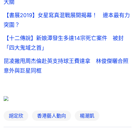
大關
【書展2019】女星寫真混戰展開揭幕！ 邊本最有力
突圍？
【十二傳說】新娘潭發生多達14宗死亡案件 被封
「四大鬼域之首」
昆凌撇甩周杰倫赴英支持球王費達拿 林俊傑曬合照
意外與巨星同框
胡定欣
香港藝人動向
楊潮凱