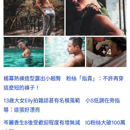
+
4
楊冪熱褲造型露出小翹臀 粉絲「指責」：不許再穿
這麼短的褲子！
13歲大女Elly拍雜誌甚有名模風範 小S低調在旁指
導：這張好漂亮
岑麗香生B後受歡迎程度有增無減 IG粉絲大破100萬