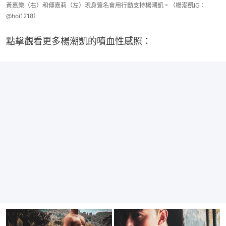
黃嘉樂（右）和傅嘉莉（左）現身簽名會用行動支持楊潮凱。（楊潮凱IG：
@hoi1218）
點擊觀看更多楊潮凱的噴血性感照：