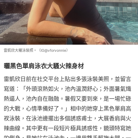
雷凱欣大曬泳裝照。（IG@vforvonnie）
曬黑色單肩泳衣大騷火辣身材
雷凱欣日前在社交平台上貼出多張泳裝美照，並留言
寫道：「外頭滾熱如火，池內溫潤舒心；外面暑氣熾
熱逼人，池內自在融融。暑假又要到來，是一場忙碌
的大戰，心情準備好了。」相中的她穿上黑色單肩高
衩泳裝，在泳池邊擺出多個誘惑甫士，大展香肩與火
辣曲線。其中更有一段短片極具誘惑性，鏡頭特寫她