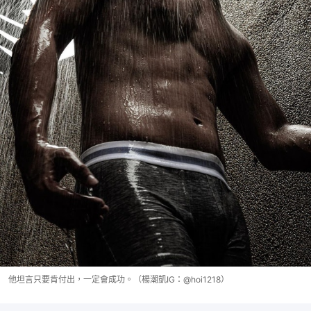
他坦言只要肯付出，一定會成功。（楊潮凱IG：@hoi1218）