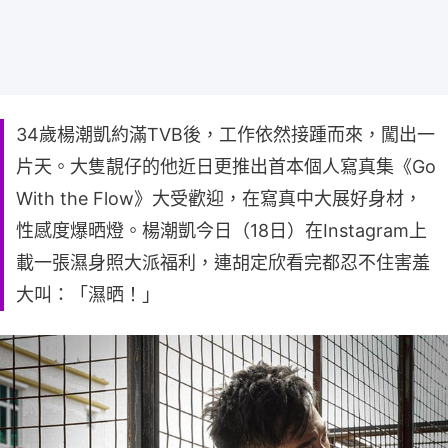
34歲楊潮凱約滿TVB後，工作依然接踵而來，闖出一
片天。大隻靚仔的他近日更推出首本個人寫真集《Go
With the Flow》大受歡迎，在寫真中大展好身材，
性感度爆晒燈。楊潮凱今日（18日）在Instagram上
載一張濕身照大派福利，連胡定欣看完都忍不住害羞
大叫：「濕晒！」