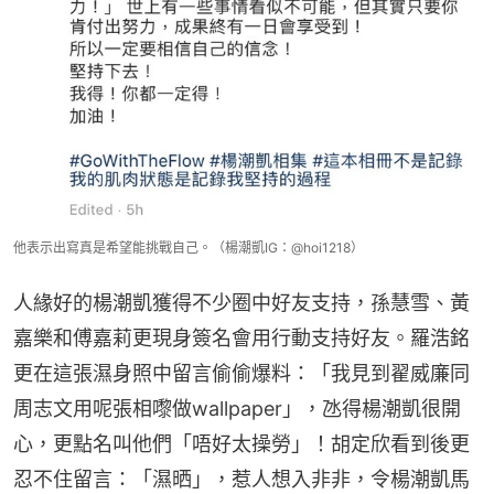
他表示出寫真是希望能挑戰自己。（楊潮凱IG：@hoi1218）
人緣好的楊潮凱獲得不少圈中好友支持，孫慧雪、黃
嘉樂和傅嘉莉更現身簽名會用行動支持好友。羅浩銘
更在這張濕身照中留言偷偷爆料：「我見到翟威廉同
周志文用呢張相嚟做wallpaper」，氹得楊潮凱很開
心，更點名叫他們「唔好太操勞」！胡定欣看到後更
忍不住留言：「濕晒」，惹人想入非非，令楊潮凱馬