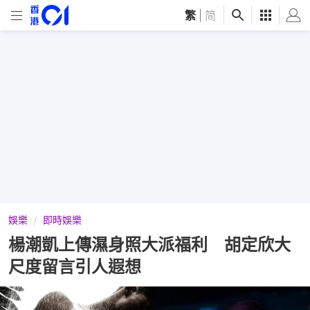
繁
|
简
娛樂
即時娛樂
楊潮凱上傳濕身照大派福利 胡定欣大
尺度留言引人遐想