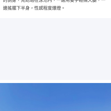
的側身，見她站在泳池內，一邊用雙手輕撫大腿，一
邊搖擺下半身，性感程度爆燈。