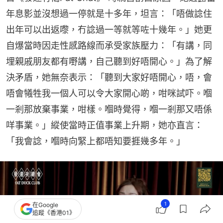
年息影並沒想過一停就是十多年，坦言：「唔做諗住
出年可以出返嚟，冇諗過一等就等咗十幾年。」她更
自爆當時因走性感路線而承受家族壓力：「有講，同
埋親戚朋友都有嘢講，自己聽到好唔開心。」為了解
決矛盾，她無奈表示：「聽到大家好唔開心，唔，會
唔會犧牲我一個人可以令大家開心啲，咁咪試吓。嗰
一剎那放棄事業，咁樣。嗰時覺得，嗰一剎那又唔係
咩事業。」縱使當時正值事業上升期，她亦直言：
「我會諗，嗰時向緊上都唔知要捱幾多年。」
1
在Google
追蹤《香港01》