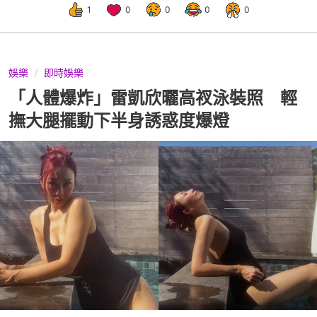
1
0
0
0
0
娛樂
即時娛樂
「人體爆炸」雷凱欣曬高衩泳裝照 輕
撫大腿擺動下半身誘惑度爆燈