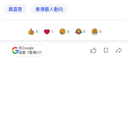
黃嘉雯
香港藝人動向
5
1
0
0
0
在Google
追蹤《香港01》
娛樂
即時娛樂
黃嘉雯峇里島玩換裝 大露性感鎖骨極
致曲線身材獲讚