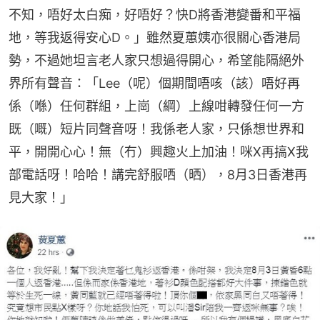
不知，唔好太白痴，好唔好？快D將香港變番和平福
地，等我返得安心D。」雖然夏蕙姨亦很關心香港局
勢，不過她坦言老人家只想過得開心，希望能隔絕外
界所有聲音：「Lee（呢）個期間唔咳（該）唔好再
係（喺）任何群組，上崗（綱）上線咁轉發任何一方
既（嘅）短片同聲音呀！我係老人家，只係想世界和
平，開開心心！無（冇）興趣火上加油！咪X再搞X我
部電話呀！哈哈！講完舒服哂（晒），8月3日香港再
見大家！」