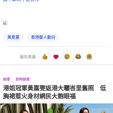
黃夏蕙
香港藝人動向
搶先表達
娛樂
即時娛樂
港姐冠軍黃嘉雯返港大曬峇里舊照 低
胸裙惹火身材網民大飽眼福