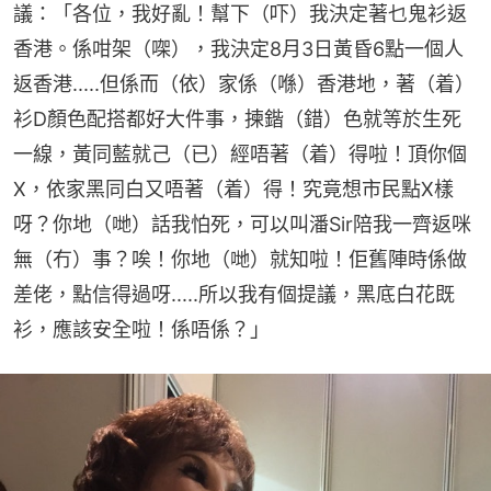
議：「各位，我好亂！幫下（吓）我決定著乜鬼衫返
香港。係咁架（㗎），我決定8月3日黃昏6點一個人
返香港.....但係而（依）家係（喺）香港地，著（着）
衫D顏色配搭都好大件事，揀鍇（錯）色就等於生死
一線，黃同藍就己（已）經唔著（着）得啦！頂你個
X，依家黑同白又唔著（着）得！究竟想市民點X樣
呀？你地（哋）話我怕死，可以叫潘Sir陪我一齊返咪
無（冇）事？唉！你地（哋）就知啦！佢舊陣時係做
差佬，點信得過呀.....所以我有個提議，黑底白花既
衫，應該安全啦！係唔係？」