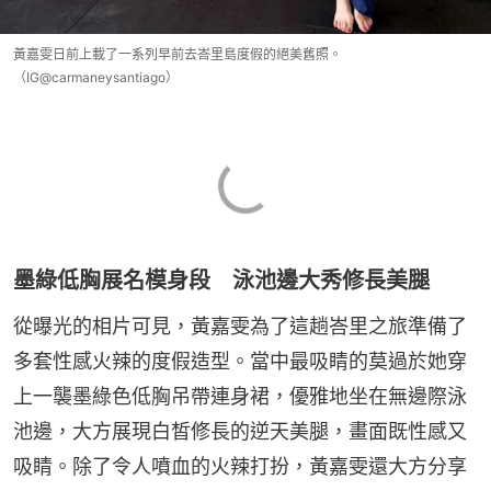
黃嘉雯日前上載了一系列早前去峇里島度假的絕美舊照。
（IG@carmaneysantiago）
墨綠低胸展名模身段 泳池邊大秀修長美腿
從曝光的相片可見，黃嘉雯為了這趟峇里之旅準備了
多套性感火辣的度假造型。當中最吸睛的莫過於她穿
上一襲墨綠色低胸吊帶連身裙，優雅地坐在無邊際泳
池邊，大方展現白皙修長的逆天美腿，畫面既性感又
吸睛。除了令人噴血的火辣打扮，黃嘉雯還大方分享