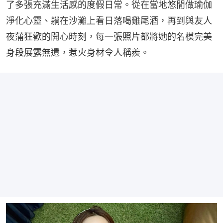
了多張充滿生活感的度假日常。從在當地悠閒做瑜伽
淨化心靈、躺在沙灘上看日落喝雞尾酒，再到與友人
夜蒲狂歡的開心時刻，每一張照片都將她的名模完美
身段展露無遺，惹火身材令人稱羨。