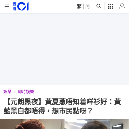
繁
|
简
娛樂
即時娛樂
【元朗黑夜】黃夏蕙唔知着咩衫好：黃
藍黑白都唔得，想市民點呀？