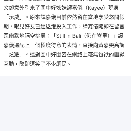
文卻意外引來了圈中好姊妹譚嘉儀（Kayee）現身
「示威」。原來譚嘉儀目前依然留在當地享受悠閒假
期，眼見好友已經返港投入工作，譚嘉儀隨即在留言
區幽默地隔空挑釁：「Still in Bali（仍在峇里）」譚
嘉儀還配上一個極度得意的表情，直接向黃嘉雯高調
「炫耀」。這對圈中好閨密在網絡上毫無包袱的幽默
互動，隨即逗笑了不少網民。