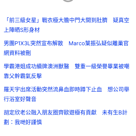
「前三級女星」戰衣極大膽中門大開到肚臍 疑真空
上陣晒S形身材
男團P1X3L突然宣布解散 Marco葉振弘疑似離巢官
網資料被刪
學霸港姐成功續牌澳洲獸醫 雙重一級榮譽畢業被嘲
靠父幹霸氣反擊
羅天宇出席活動突然流鼻血即時蹲下止血 想公司舉
行浴室好聲音
胡定欣老公融入朋友圈齊歐遊極有貢獻 未有生B計
劃：我哋好謹慎