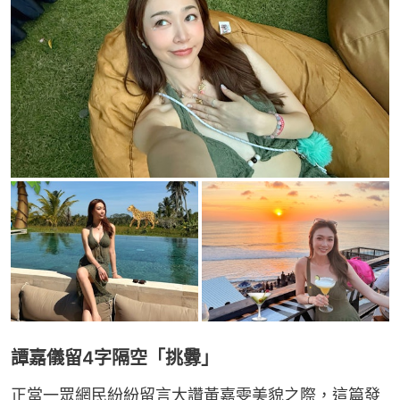
譚嘉儀留4字隔空「挑釁」
正當一眾網民紛紛留言大讚黃嘉雯美貌之際，這篇發