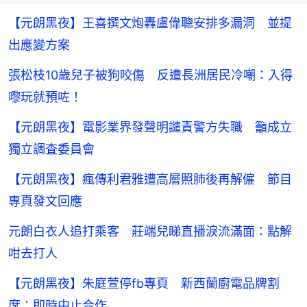
【元朗黑夜】王喜撰文炮轟盧偉聰安排多漏洞 並提
出應變方案
張松枝10歲兒子被狗咬傷 反遭長洲居民冷嘲：入得
嚟玩就預咗！
【元朗黑夜】電影業界發聲明譴責警方失職 籲成立
獨立調査委員會
【元朗黑夜】瘋傳利君雅遭高層照肺後再解僱 節目
專頁發文回應
元朗白衣人追打乘客 莊端兒睇直播淚流滿面：點解
咁去打人
【元朗黑夜】朱庭萱停fb專頁 新西蘭廚電品牌割
席：即時中止合作