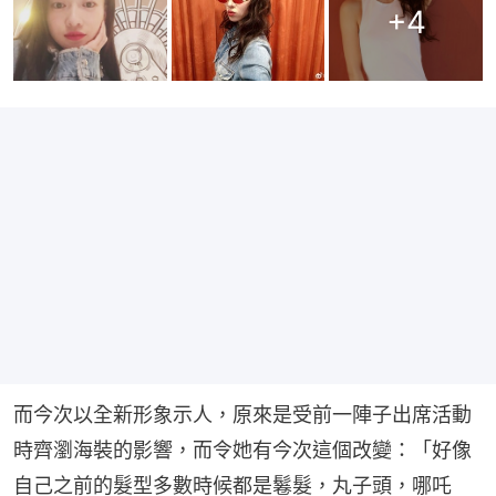
+
4
而今次以全新形象示人，原來是受前一陣子出席活動
時齊瀏海裝的影響，而令她有今次這個改變：「好像
自己之前的髮型多數時候都是鬈髮，丸子頭，哪吒