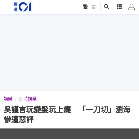
繁
|
简
娛樂
即時娛樂
吳謹言玩變髮玩上癮 「一刀切」瀏海
慘遭惡評