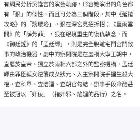
有網民分析吳謹言的演藝軌跡，形容她演出的角色都
有「狠」的個性，而且可分為三個階段，其中《延禧
攻略》的「魏瓔珞」，狠在深宮見招拆招；《墨雨雲
間》的「薛芳菲」，狠在絕境重生的復仇執念，而
《御廷謠》的「孟廷輝」，則是完全脫離宅鬥宮鬥敘
事的政治機器，劇中的察聞院是在虛構大寧王朝中，
直屬於皇帝、獨立於兩相六部之外的監察機構，孟廷
輝由罪臣孤女逆襲成女狀元、入主察聞院手握生殺大
權，查科舉、查漕運、查朝官勾結，辦事手段冷酷甚
至被冠以「奸佞」（指奸邪、諂媚的品行）之名。