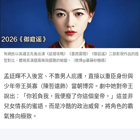
有網民以吳謹言先後出演《延禧攻略》《墨雨雲間》《御廷謠》三部影視作品的造
型對比，體現其演戲風格與戲路的蛻變。（微博@暴躁砂糖橘）
孟廷輝不入後宮、不靠男人庇護，直接以重臣身份與
少年帝王英寡（陳哲遠飾）當朝博弈。劇中她對帝王
說出：「你若負我，我便廢了你這個皇帝。」這並非
兒女情長的蜜語，而是冷酷的政治威脅，將角色的霸
氣推向極致。