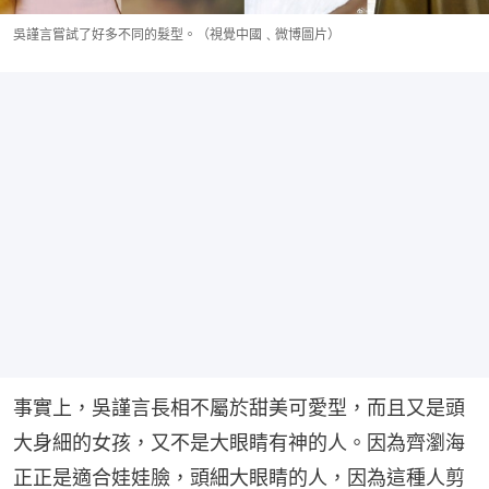
吳謹言嘗試了好多不同的髮型。（視覺中國﹑微博圖片）
事實上，吳謹言長相不屬於甜美可愛型，而且又是頭
大身細的女孩，又不是大眼睛有神的人。因為齊瀏海
正正是適合娃娃臉，頭細大眼睛的人，因為這種人剪