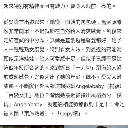
起來特別有精神而且有魅力，會令人眼前一亮的。
從吳謹言出道以來，她從一開始的包包頭﹑馬尾頭雖
然非常簡單，不過就勝在自然給人清爽感覺。到後來
走紅嘗試的中分頭，無論是直髮還是鬈髮都好，給予
人一種輕熟女感覺，特別有女人味。到最近的齊瀏海
頭似足洋娃娃，給人可愛感十足，但似乎已經不是她
這個年齡所合適的。來到近日「一刀切」瀏海給人過
於成熟感覺，好似超出了她的年齡，既不可愛又太過
成熟。不斷變化外表難道想挑戰Angelababy（楊穎）
「百變女王」地位？皆因她最近被指出風格過分「模
仿」Angelababy，就連影相姿勢都似到十足十，令她
被人鬧「東施效顰」、「Copy精」。