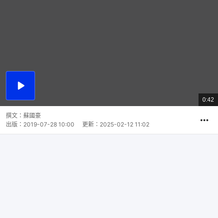
播
放
0:42
總
影
共
片
時
撰文：
蘇國豪
間
出版：
2019-07-28 10:00
更新：
2025-02-12 11:02