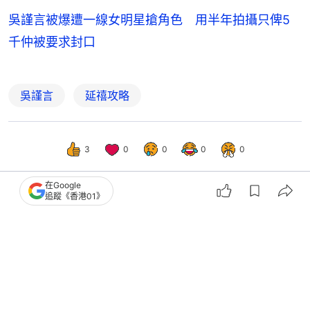
吳謹言被爆遭一線女明星搶角色 用半年拍攝只俾5
千仲被要求封口
吳謹言
延禧攻略
3
0
0
0
0
在Google
追蹤《香港01》
娛樂
即時娛樂
高海寧新劇專訪片惹負評被緊急刪除
受訪新髮型妝容被批嚴重炒車