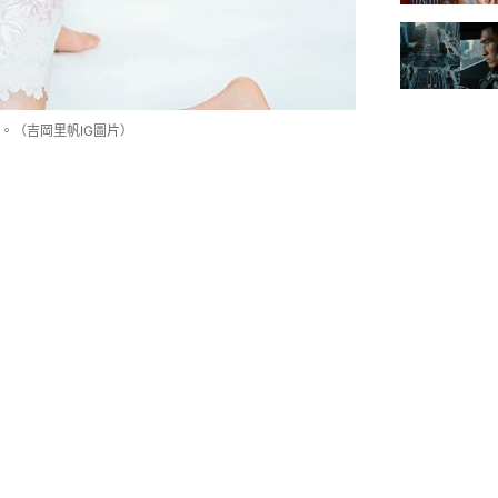
。（吉岡里帆IG圖片）