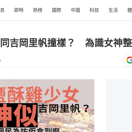
息
即時
熱榜
國際
中國
科技
生活
體
同吉岡里帆撞樣？ 為識女神整
7