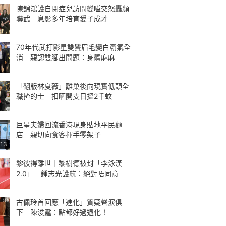
陳錦鴻護自閉症兒訪問變嗌交怒轟顏
聯武 息影多年培育愛子成才
70年代武打影星雙鬢眉毛變白霸氣全
消 親認雙腳出問題：身體麻麻
「翻版林夏薇」離巢後向現實低頭全
職揸的士 扣晒開支日搵2千蚊
巨星夫婦回流香港現身貼地平民麵
店 親切向食客揮手零架子
:13
黎彼得離世｜黎樹德被封「李泳漢
2.0」 鍾志光護航：絕對唔同意
古佩玲首回應「進化」質疑聲淚俱
下 陳浚霆：點都好過退化！