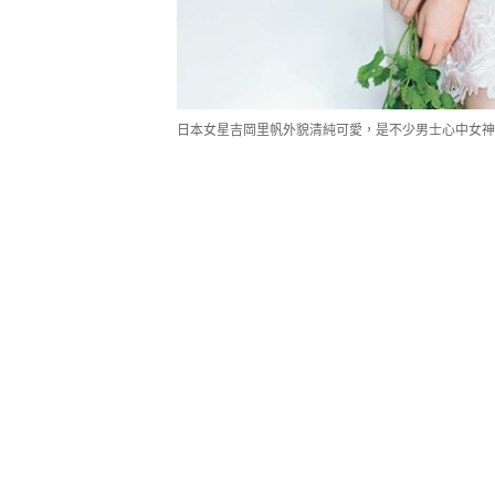
日本女星吉岡里帆外貌清純可愛，是不少男士心中女神