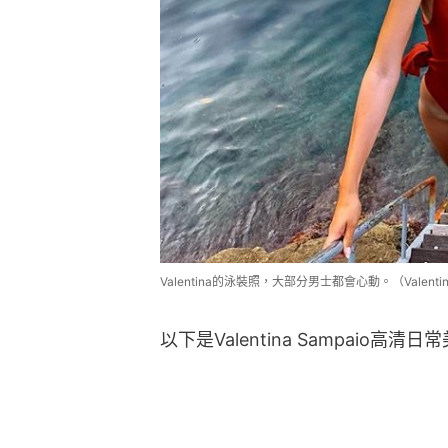
Valentina的泳裝照，大部分男士都會心動。（Valentina
以下是Valentina Sampaio高清日