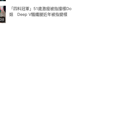
「四料冠軍」51歲激瘦被指撞樣Do
姐 Deep V騷纖腿近年被指變樣
:38