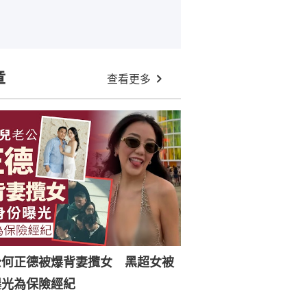
章
查看更多
公何正德被爆背妻攬女 黑超女被
曝光為保險經紀