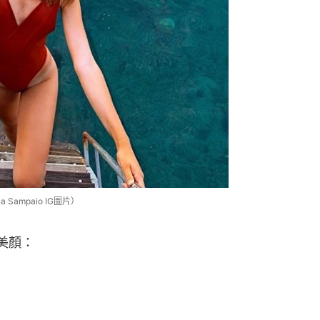
 Sampaio IG圖片）
常美顏：