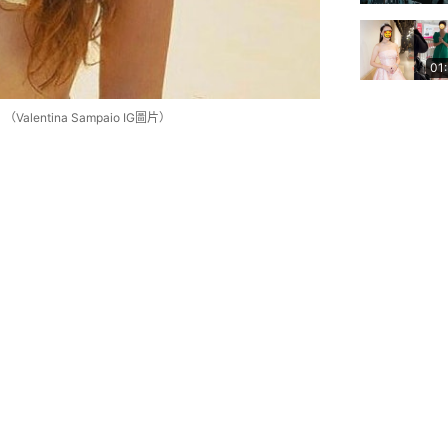
01
entina Sampaio IG圖片）