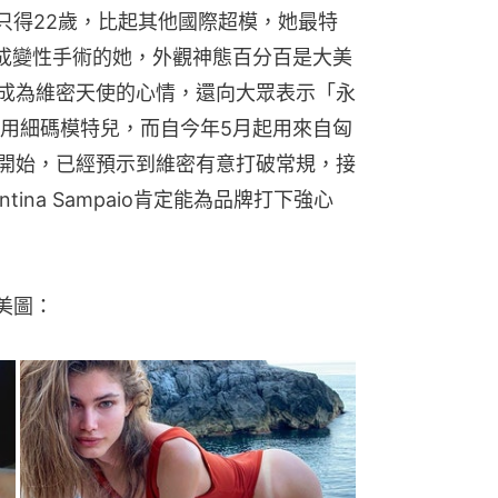
o，今年只得22歲，比起其他國際超模，她最特
成變性手術的她，外觀神態百分百是大美
自己成為維密天使的心情，還向大眾表示「永
用細碼模特兒，而自今年5月起用來自匈
lvin開始，已經預示到維密有意打破常規，接
ina Sampaio肯定能為品牌打下強心
裝美圖：