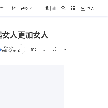
育
經濟
更多
01深圳
繁
觀點
|
简
健康
好食玩飛
登入
女
起女人更加女人
在Google
追蹤《香港01》