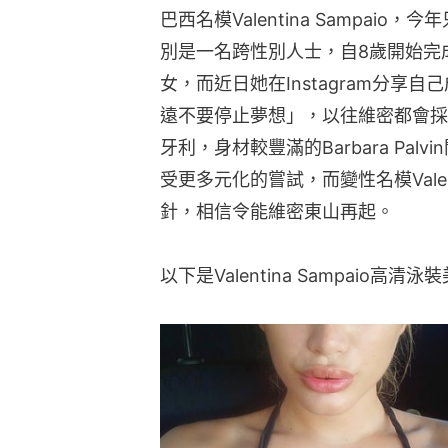
巴西名模Valentina Sampai
別是一名跨性別人士，自8歲開始完
女，而近日她在Instagram分享
遠不要停止夢想」，以往維密都會採
牙利，身材較豐滿的Barbara Pa
受更多元化的嘗試，而變性名模Valent
針，相信令能維密東山再起。
以下是Valentina Sampaio高清泳