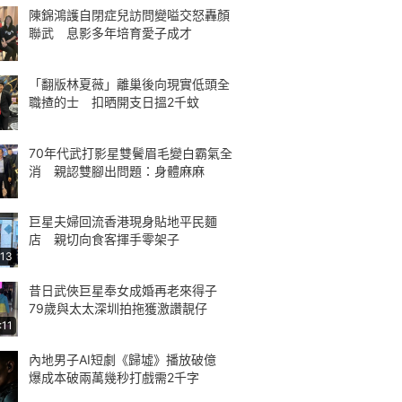
陳錦鴻護自閉症兒訪問變嗌交怒轟顏
聯武 息影多年培育愛子成才
「翻版林夏薇」離巢後向現實低頭全
職揸的士 扣晒開支日搵2千蚊
70年代武打影星雙鬢眉毛變白霸氣全
消 親認雙腳出問題：身體麻麻
巨星夫婦回流香港現身貼地平民麵
店 親切向食客揮手零架子
:13
昔日武俠巨星奉女成婚再老來得子
79歲與太太深圳拍拖獲激讚靚仔
:11
內地男子AI短劇《歸墟》播放破億
爆成本破兩萬幾秒打戲需2千字