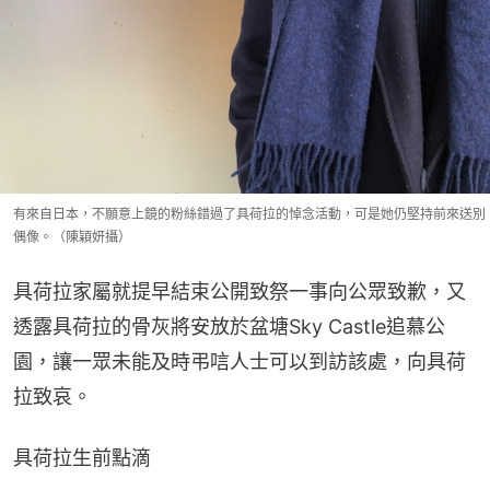
有來自日本，不願意上鏡的粉絲錯過了具荷拉的悼念活動，可是她仍堅持前來送別
偶像。（陳穎妍攝）
具荷拉家屬就提早結束公開致祭一事向公眾致歉，又
透露具荷拉的骨灰將安放於盆塘Sky Castle追慕公
園，讓一眾未能及時弔唁人士可以到訪該處，向具荷
拉致哀。
具荷拉生前點滴