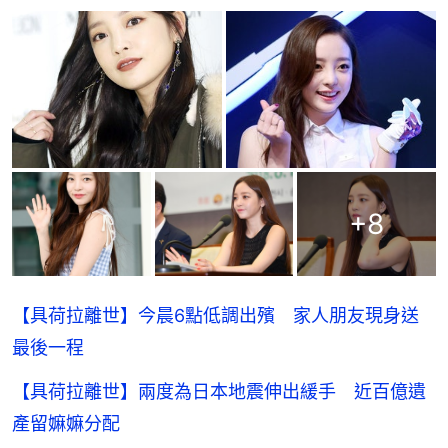
+
8
【具荷拉離世】今晨6點低調出殯 家人朋友現身送
最後一程
【具荷拉離世】兩度為日本地震伸出緩手 近百億遺
產留嫲嫲分配