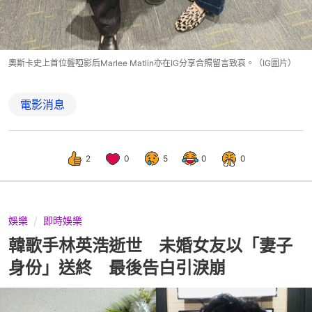
奧斯卡史上首位聾啞影后Marlee Matlin亦在IG分享合照留言致哀。（IG圖片）
電影消息
2
0
5
0
0
娛樂
即時娛樂
韓歌手林英浩逝世 未婚女友以「妻子
身份」送終 最後告白引淚崩