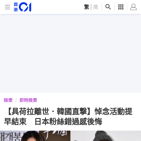
繁
|
简
娛樂
即時娛樂
【具荷拉離世．韓國直撃】悼念活動提
早結束 日本粉絲錯過感後悔