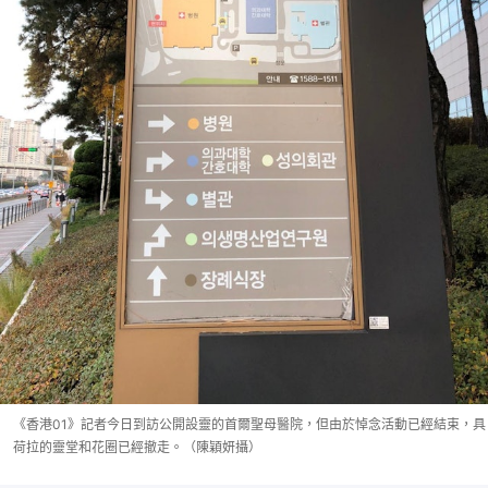
《香港01》記者今日到訪公開設靈的首爾聖母醫院，但由於悼念活動已經結束，具
荷拉的靈堂和花圈已經撤走。（陳穎妍攝）