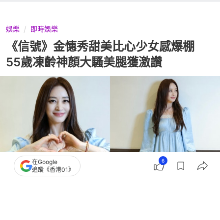
娛樂
即時娛樂
《信號》金憓秀甜美比心少女感爆棚
55歲凍齡神顏大騷美腿獲激讚
6
在Google
追蹤《香港01》
撰文：
薯條
出版：
2026-07-23 14:00
更新：
2026-07-23 14:00