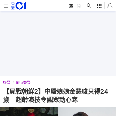
繁
|
简
娛樂
即時娛樂
【屍戰朝鮮2】中殿娘娘金慧峻只得24
歲 超齡演技令觀眾勁心寒