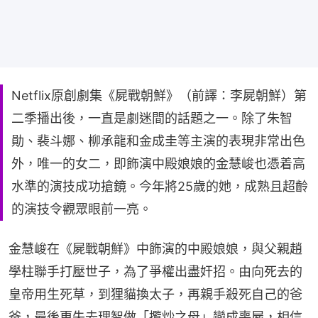
Netflix原創劇集《屍戰朝鮮》（前譯：李屍朝鮮）第
二季播出後，一直是劇迷間的話題之一。除了朱智
勛、裴斗娜、柳承龍和金成圭等主演的表現非常出色
外，唯一的女二，即飾演中殿娘娘的金慧峻也憑着高
水準的演技成功搶鏡。今年將25歲的她，成熟且超齡
的演技令觀眾眼前一亮。
金慧峻在《屍戰朝鮮》中飾演的中殿娘娘，與父親趙
學柱聯手打壓世子，為了爭權出盡奸招。由向死去的
皇帝用生死草，到狸貓換太子，再親手殺死自己的爸
爸，最後更失去理智做「攬炒之母」變成喪屍，相信