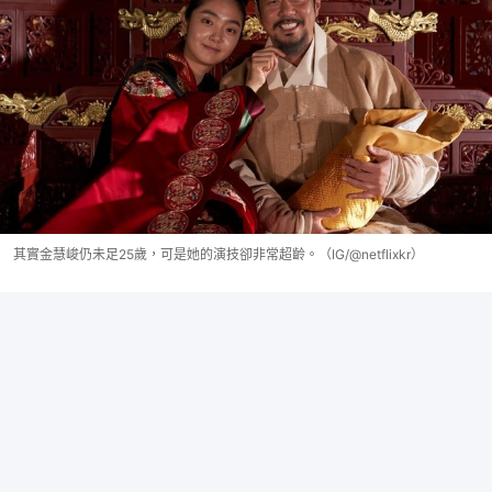
其實金慧峻仍未足25歲，可是她的演技卻非常超齡。（IG/@netflixkr）