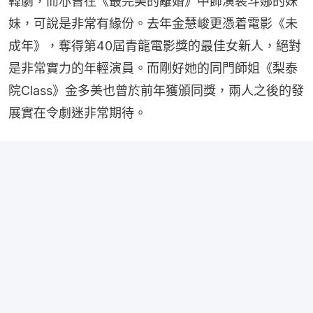
韓劇，而亦曾在《最完美的離婚》中飾演裴斗娜的妹
妹，可說是非常有緣份。去年金慧峻更憑着電影《未
成年》，奪得第40屆青龍電影獎的最佳女新人，絕對
是非常實力的年輕演員。而剛好她的同門師姐《梨泰
院Class》金多美也曾於前年獲頒同獎，兩人之後的發
展實在令劇迷非常期待。