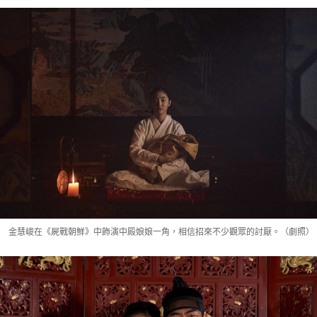
金慧峻在《屍戰朝鮮》中飾演中殿娘娘一角，相信招來不少觀眾的討厭。（劇照）