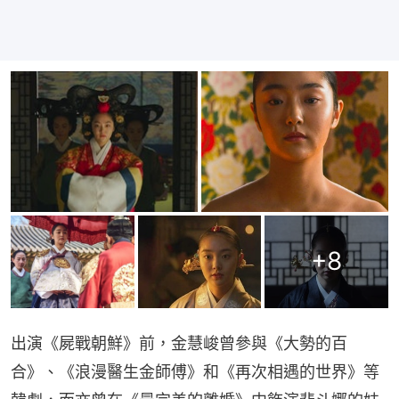
+
8
出演《屍戰朝鮮》前，金慧峻曾參與《大勢的百
合》、《浪漫醫生金師傅》和《再次相遇的世界》等