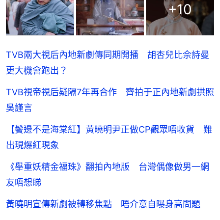
+
10
TVB兩大視后內地新劇傳同期開播 胡杏兒比佘詩曼
更大機會跑出？
TVB視帝視后疑隔7年再合作 齊拍于正內地新劇拱照
吳謹言
【鬢邊不是海棠紅】黃曉明尹正做CP觀眾唔收貨 難
出現爆紅現象
《舉重妖精金福珠》翻拍內地版 台灣偶像做男一網
友唔想睇
黃曉明宣傳新劇被轉移焦點 唔介意自曝身高問題