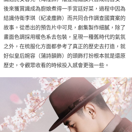
後來獲賞識成為廚娘煮得一手宮廷好菜，過程中因為
結識侍衛李琪（紀凌塵飾）而共同合作調查國寶案的
故事。從悉出的預告片中可見，劇集製作細膩，除了
畫面色調採用暖色系去包裝，呈現一種舊時代的氣氛
之外，在梳服化方面都參考了真正的歷史去打造，就
好似皇后婉容（蒲詩韻飾）的頭飾打扮根本就是還原
歷史，令觀眾收看的時候投入感會更強一些。