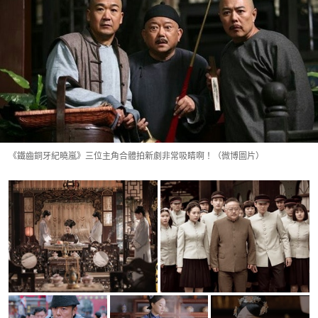
《鐵齒銅牙紀曉嵐》三位主角合體拍新劇非常吸睛啊！（微博圖片）