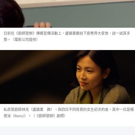
日前在《廚師發辦》傳媒宣傳活動上，盧鎮業親自下廚煮畀大家食，試一試其手
勢。（電影公司提供）
私房菜廚師林克（盧鎮業 飾），與四位不同背景的女生初次約會，其中一位是楊
偲泳（Renci）。（《廚師發辦》劇照）