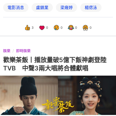
電影消息
盧鎮業
梁雍婷
楊偲泳
3
0
0
0
0
娛樂
即時娛樂
歡樂茶飯丨播放量破5億下飯神劇登陸
TVB 中聲3兩大唱將合體獻唱