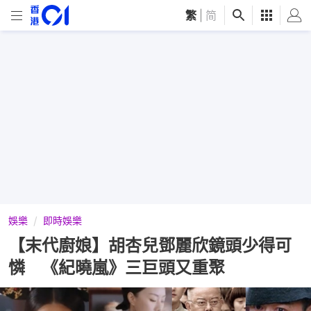
繁
|
简
娛樂
即時娛樂
【末代廚娘】胡杏兒鄧麗欣鏡頭少得可
憐 《紀曉嵐》三巨頭又重聚