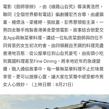
電影《廚師發辦》，由《緣路山旮旯》導演黃浩然，
聯同《全個世界都有電話》編劇鍾宏杰合導，由盧鎮
業、楊偲泳、梁雍婷、張紋嘉、彭秀慧領銜主演，一
男四女聯手炮製香港美食愛情電影。故事結合戀愛交
友App與無菜單料理，講述一位私房菜廚師與四位不
同背景的女生初次約會，由四頓親自烹調的料理見盡
香港地百態︰從公屋單位到山旮旯豪宅，由街頭小吃
到異國料理甚至Fine Dining，將本地近年的急速變
遷，融入通俗故事中，每一餐無菜單料理不止於味覺
享受，更可以按摩心靈，讓大家在笑聲中感受都市男
女人心微妙。（上映日期︰8月21日）