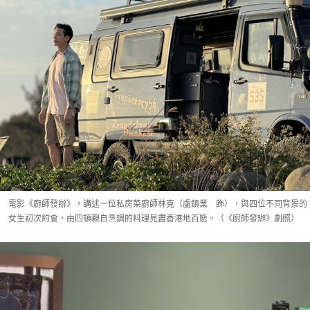
電影《廚師發辦》，講述一位私房菜廚師林克（盧鎮業 飾），與四位不同背景的
女生初次約會，由四頓親自烹調的料理見盡香港地百態。（《廚師發辦》劇照）