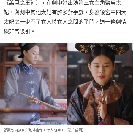
《萬凰之王》），在劇中她出演第三女主角榮惠太
妃，與劇中其他太妃有許多對手戲，身為後宮中四大
太妃之一少不了女人與女人之間的爭鬥，這一條劇情
線非常吸引。
鄧麗欣同胡杏兒難得合作，令人期待。（影片截圖）