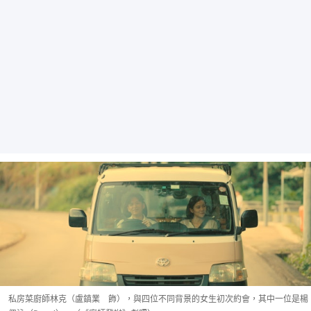
私房菜廚師林克（盧鎮業 飾），與四位不同背景的女生初次約會，其中一位是楊