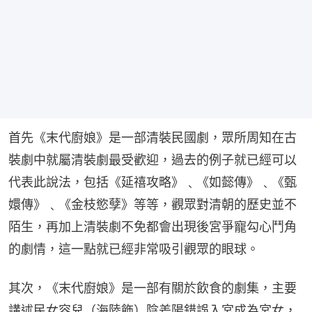
首先《末代廚娘》是一部清裝民國劇，眾所周知在古
裝劇中就屬清裝劇最受歡迎，過去的例子就已經可以
代表此說法，包括《延禧攻略》﹑《如懿傳》﹑《甄
嬛傳》﹑《金枝慾孽》等等，觀眾對清朝的歷史並不
陌生，再加上清裝劇不免都會出現後宮爭寵勾心鬥角
的劇情，這一點就已經非常吸引觀眾的眼球。
其次，《末代廚娘》是一部有關於飲食的劇集，主要
講述民女容兒（海陸飾）陰差陽錯誤入宮成為宮女，