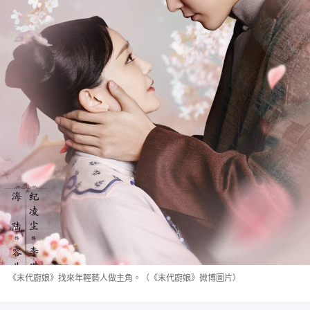
《末代廚娘》找來年輕藝人做主角。（《末代廚娘》微博圖片）