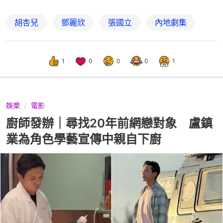
胡杏兒
鄧麗欣
張國立
內地劇集
1
0
0
0
1
娛樂
電影
廚師發辦｜尋找20年前網戀對象 盧鎮
業為角色學藝宣傳中親自下廚