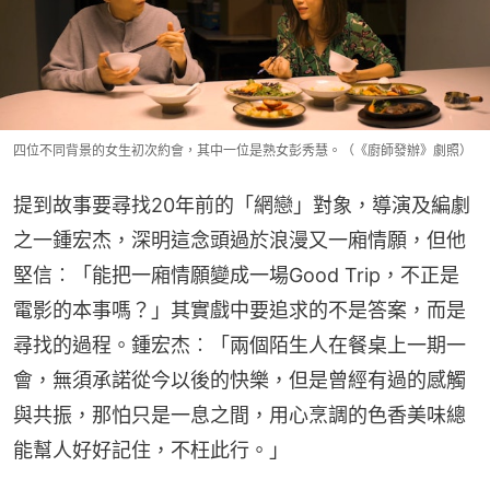
四位不同背景的女生初次約會，其中一位是熟女彭秀慧。（《廚師發辦》劇照）
提到故事要尋找20年前的「網戀」對象，導演及編劇
之一鍾宏杰，深明這念頭過於浪漫又一廂情願，但他
堅信︰「能把一廂情願變成一場Good Trip，不正是
電影的本事嗎？」其實戲中要追求的不是答案，而是
尋找的過程。鍾宏杰︰「兩個陌生人在餐桌上一期一
會，無須承諾從今以後的快樂，但是曾經有過的感觸
與共振，那怕只是一息之間，用心烹調的色香美味總
能幫人好好記住，不枉此行。」