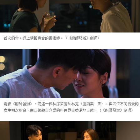
首次約會，遇上情投意合的梁雍婷。（《廚師發辦》劇照）
電影《廚師發辦》，講述一位私房菜廚師林克（盧鎮業 飾），與四位不同背景的
女生初次約會，由四頓親自烹調的料理見盡香港地百態。（《廚師發辦》劇照）