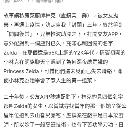
偲泳（Renci）。（《廚師發辦》劇照）
故事講私房菜廚師林克（盧鎮業　飾），被女友拋
棄，再遇上疫情，決定自我「封關」三年，終於等到
「開關復常」，兄弟推波助瀾之下，打開交友APP，
意外配對到一個塵封已久，充滿心跳回憶的名字 
Zelda。在那個還是56K上網的Y2K年代，情竇初開的
小林克在網絡聊天室遇到了為何深夜總是餓的
Princess Zelda，可惜他們還未見面已失去聯絡，即
使小林克為她學會了煮人生的第一道菜。
二十年後，交友APP秒速配對下，林克約見四個名字
都叫Zelda的女生，以嘗試尋找當年的那一個她？從公
屋單位搵到去山旮旯豪宅。盧鎮業在戲中是日本菜廚
師，所以除了一般烹飪技術，也有下苦功學刀功。日