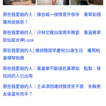
那些我愛過的人｜陳自瑤一夜情意外懷孕 黃翠如遇
襲兇徒係佢？
那些我愛過的人｜孖林文龍出席周年晚宴 重溫黃翠
如仙氣女神Look
那些我愛過的人│連詩雅提早慶祝32歲生日 獲周柏
豪彈琴助興
那些我愛過的人｜黃嘉樂不斷接近黃翠如 監製：發
短訊的人已出現
那些我愛過的人｜王卓淇怨連詩雅見死不救 失聯男
友係當年兇手？