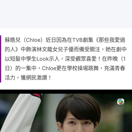
蘇皓兒（Chloe）近日因為在TVB劇集《那些我愛過
的人》中飾演林文龍女兒子優而備受關注，她在劇中
以短髮中學生Look示人，深受觀眾喜愛！在昨晚（1
日）的一集中，Chloe更在學校操場跳舞，充滿青春
活力，獲網民激讚！