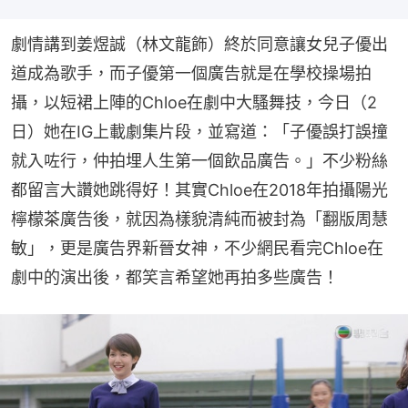
劇情講到姜煜誠（林文龍飾）終於同意讓女兒子優出
道成為歌手，而子優第一個廣告就是在學校操場拍
攝，以短裙上陣的Chloe在劇中大騷舞技，今日（2
日）她在IG上載劇集片段，並寫道：「子優誤打誤撞
就入咗行，仲拍埋人生第一個飲品廣告。」不少粉絲
都留言大讚她跳得好！其實Chloe在2018年拍攝陽光
檸檬茶廣告後，就因為樣貌清純而被封為「翻版周慧
敏」，更是廣告界新晉女神，不少網民看完Chloe在
劇中的演出後，都笑言希望她再拍多些廣告！