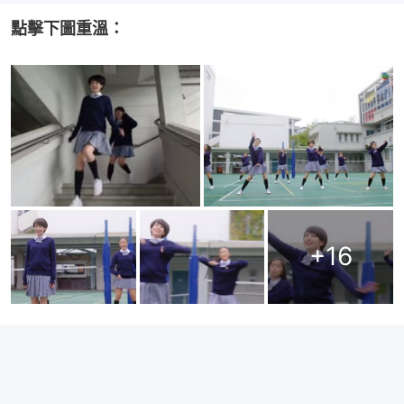
點擊下圖重溫：
+
16