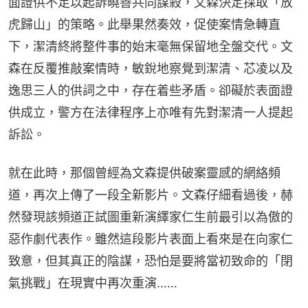
面證供不足以起訴曉善共同謀殺，文森決定採取「放
虎歸山」的策略。此舉果然奏效，促使案情急轉直
下，潔清終將整件事的始末毫無保留地全盤交代。文
森在反覆推敲案情時，敏銳地察覺到潔清、芯凌以及
逸思三人的供詞之中，存在着些矛盾。卻礙於表面證
供成立，警方在法律程序上亦唯有先對潔清一人提起
訴訟。
就在此時，那個曾經為文森提供破案靈感的網絡頻
道，再次上傳了一段全新影片。文森仔細看過後，赫
然發現該頻道正試圖重新演繹家仁生前最引以為傲的
惡作劇代表作。雖然這段影片表面上看來是在向家仁
致意，但其真正的陰謀，恐怕是要將當初致命的「閉
氣挑戰」在現實中再次重演……