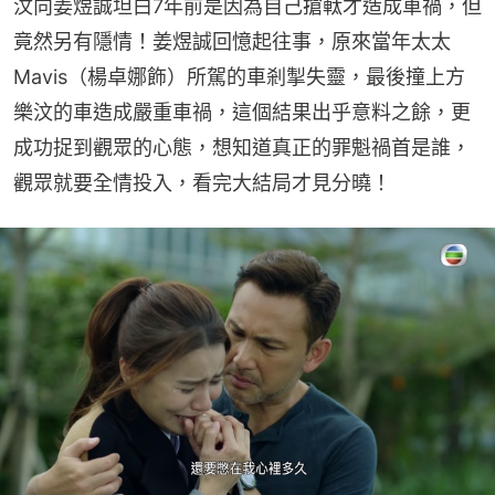
汶向姜煜誠坦白7年前是因為自己搶軚才造成車禍，但
竟然另有隱情！姜煜誠回憶起往事，原來當年太太
Mavis（楊卓娜飾）所駕的車剎掣失靈，最後撞上方
樂汶的車造成嚴重車禍，這個結果出乎意料之餘，更
成功捉到觀眾的心態，想知道真正的罪魁禍首是誰，
觀眾就要全情投入，看完大結局才見分曉！