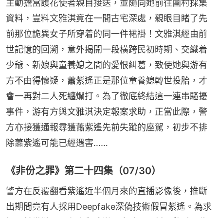
主動擔當護花使者親自接送，並隨同她前往圍村採集
資料，豈料文雅淇竟在一間古宅深處，親眼目睹了先
前那位詭異女子所穿着的同一件裙褂！文雅淇經由前
世記憶的回溯，意外揭開一段橫跨民初時期、交織着
少爺、新娘與童養媳之間的愛恨糾葛，致使她與游有
方不由得懷疑，蕭紫遙正是那位童養媳轉世投胎，才
會一再對二人死纏爛打。為了徹底終結這一連串騷擾
事件，游有方與文雅淇決定報案求助，正當此際，警
方亦接獲通報尋獲蕭紫遙先前失蹤的座駕，初步不排
除蕭紫遙可能已經遇害……
《非份之罪》第二十四集（07/30）
警方在反覆翻看紫遙近半個月來的直播影像後，推斷
出期間竟有人採用Deepfake深偽技術假冒紫遙。為求