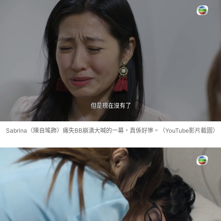
Sabrina（陳自瑤飾）痛失BB崩潰大喊的一幕，真係好慘。（YouTube影片截圖）