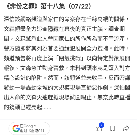
《非份之罪》第十八集（07/22）
深信該網絡頻道與家仁的命案存在千絲萬縷的關係，
文森傾盡全力追查隱藏在幕後的真正主腦。調查期
間，文森驚悉此人曾因家仁的所作所為而不幸流產，
警方隨即將其列為首要通緝犯展開全力搜捕。此時，
頻道預告將再度上演「閉氣挑戰」以向特定對象展開
報復。文森急忙動身營救，未料到頭來竟是墮入對方
精心設計的陷阱。然而，該頻道並未收手，反而密謀
發動一場轟動全城的大規模現場直播惡作劇。深怕鬧
出人命的文森火速趕抵現場試圖喝止，無奈此時直播
的鏡頭已經亮起……
《非份之罪》第十九集（07/23）（《骯髒的子
7
在Google
追蹤《香港01》
彈》）