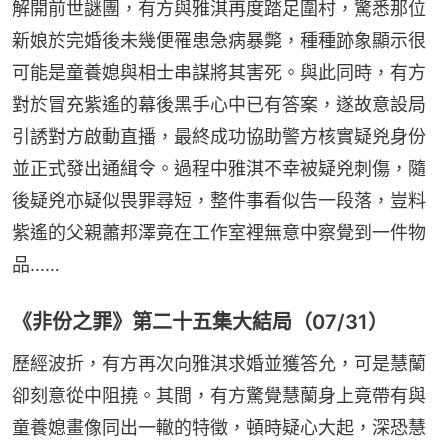
解開前世謎團，有方與雅淇再度踏足圍村，驚悉那位
新娘於完婚後未幾便罹患急病暴斃，種種跡象顯示很
可能是童養媳與相士串謀將其害死。與此同時，有方
對於冒充紫遙的幕後黑手心中已有答案，遂故意設局
引誘對方啟動直播，最終成功協助警方核實疑兇身份
並正式發出通緝令。過程中雅淇不幸被疑兇刺傷，隨
後疑兇亦疑似畏罪尋短，整件事看似告一段落，豈料
紫遙的父親蕭邦澤竟在工作室裡無意中察覺到一件物
品……
《非份之罪》第二十五集大結局（07/31）
歷經波折，有方再次向雅淇求婚並獲答允，可是慧蘭
卻刻意從中阻撓。其間，有方驚覺慧蘭身上竟帶有與
童養媳畫像同出一轍的特徵，頓時疑心大起，深恐慧