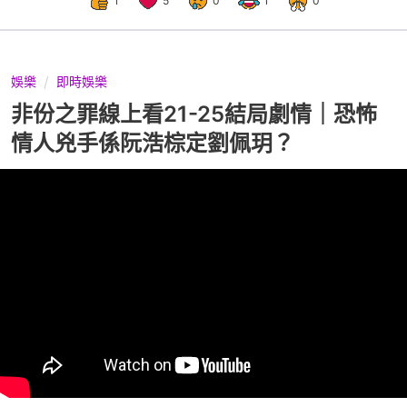
1
5
0
1
0
娛樂
即時娛樂
非份之罪線上看21-25結局劇情｜恐怖
情人兇手係阮浩棕定劉佩玥？