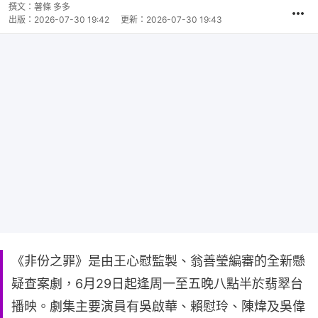
撰文：
薯條 多多
出版：
2026-07-30 19:42
更新：
2026-07-30 19:43
《非份之罪》是由王心慰監製、翁善瑩編審的全新懸
疑查案劇，6月29日起逢周一至五晚八點半於翡翠台
播映。劇集主要演員有吳啟華、賴慰玲、陳煒及吳偉