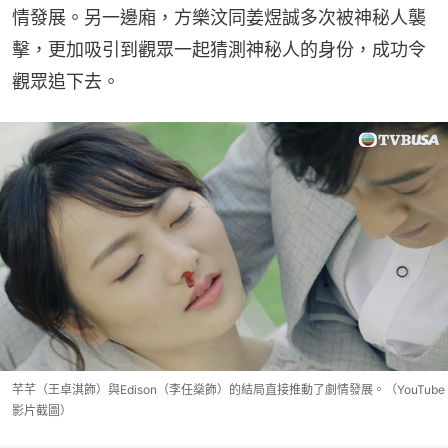
情發展。另一邊廂，方樂汶同姜煜誠多次被神秘人襲
擊，更加吸引到觀眾一起猜測神秘人的身份，成功令
觀眾追下去。
芊芊（王卓淇飾）與Edison（李任燊飾）的結局直接推動了劇情發展。（YouTube
影片截圖）