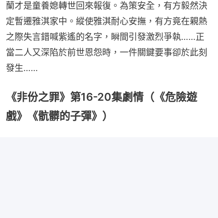
蘭才是童養媳轉世回來報復。為策安全，有方毅然決
定暫遷雅淇家中。縱使雅淇耐心安撫，有方竟在親熱
之際失言錯喊紫遙的名字，瞬間引發激烈爭執……正
當二人又深陷於前世恩怨時，一件關鍵要事卻於此刻
發生……
《非份之罪》第16-20集劇情（《危險遊
戲》《骯髒的子彈》）