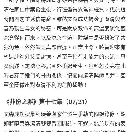
一所學校，隨即將調查矛頭直指曉善。與此同時，潔
清在家仁命案發生後，行徑變得異常神經質，更於短
時間內匆忙遞信請辭。雖然文森成功揭發了潔清與曉
善乃親生母女的秘密，可是關於致命的高濃度硫化氫
究竟從何而來，以及曉善在這宗陰謀中是否扮演了共
犯角色，依然缺乏真憑實據。正當此際，曉善迎來有
望遠赴海外接受診療、甚至重拾行走能力的喜訊。母
女倆遂下定決心移居國外重過新生，豈料芯凌竟在此
時看穿了她們的骨肉關係，憤而向潔清興師問罪，甚
至企圖做出對潔清不利的危險舉動！
《非份之罪》第十七集（07/21）
文森成功搜集到曉善與家仁發生爭執的關鍵錄像，隨
即將曉善與潔清雙雙帶回問話。不過，鑑於現有的表