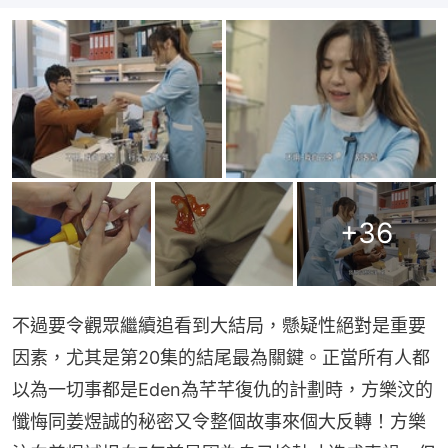
+
36
不過要令觀眾繼續追看到大結局，懸疑性絕對是重要
因素，尤其是第20集的結尾最為關鍵。正當所有人都
以為一切事都是Eden為芊芊復仇的計劃時，方樂汶的
懺悔同姜煜誠的秘密又令整個故事來個大反轉！方樂