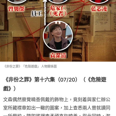
《非份之罪》「危險遊戲」 人物關係圖
《非份之罪》第十六集（07/20）（《危險遊
戲》）
文森偶然察覺曉善佩戴的飾物上，竟刻着與家仁辦公
室所藏襟章如出一轍的圖案，加上查悉兩人曾就讀同