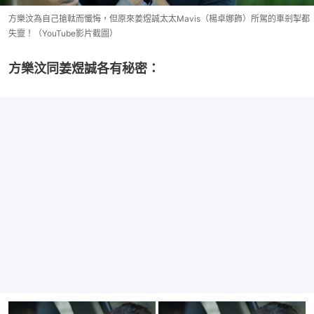
方樂汶為自己搶軚而懺悔，但原來姜煜誠太太Mavis（楊卓娜飾）所駕的車剎掣都
失靈！（YouTube影片截圖）
方樂汶同姜煜誠各有秘密：