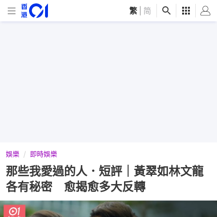
繁
|
简
娛樂
即時娛樂
那些我愛過的人．短評｜黃翠如林文龍
各有秘密 愈揭愈多大反轉