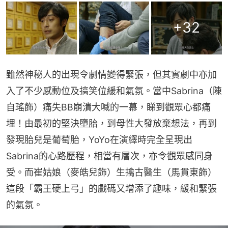
+
32
雖然神秘人的出現令劇情變得緊張，但其實劇中亦加
入了不少感動位及搞笑位緩和氣氛。當中Sabrina（陳
自瑤飾）痛失BB崩潰大喊的一幕，睇到觀眾心都痛
埋！由最初的堅決墮胎，到母性大發放棄想法，再到
發現胎兒是葡萄胎，YoYo在演繹時完全呈現出
Sabrina的心路歷程，相當有層次，亦令觀眾感同身
受。而崔姑娘（麥皓兒飾）生擒古醫生（馬貫東飾）
這段「霸王硬上弓」的戲碼又增添了趣味，緩和緊張
的氣氛。