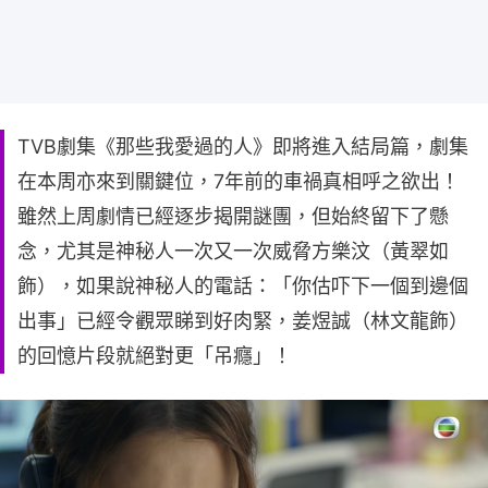
TVB劇集《那些我愛過的人》即將進入結局篇，劇集
在本周亦來到關鍵位，7年前的車禍真相呼之欲出！
雖然上周劇情已經逐步揭開謎團，但始終留下了懸
念，尤其是神秘人一次又一次威脅方樂汶（黃翠如
飾），如果說神秘人的電話：「你估吓下一個到邊個
出事」已經令觀眾睇到好肉緊，姜煜誠（林文龍飾）
的回憶片段就絕對更「吊癮」！