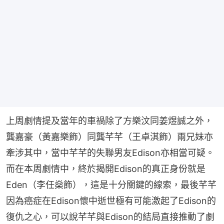
上周劇情提及當年的車禍除了方樂汶同姜煜誠之外，
龔嘉豪（黃嘉樂飾）同龔芊芊（王卓淇飾）兩兄妹亦
牽涉其中，當中芊芊的失聯男友Edison亦相當可疑。
而在本周劇情中，終於揭開Edison的真正身份就是
Eden（李任燊飾），這是十分關鍵的線索，最後芊芊
因為癌症在Edison懷中逝世極有可能激起了Edison的
復仇之心，可以說芊芊與Edison的結局直接推動了劇