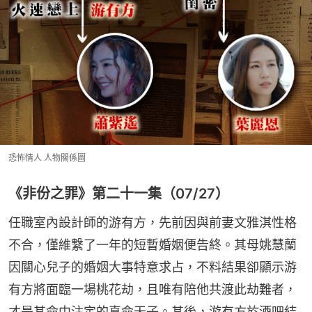
恐怖情人 人物關係圖
《非份之罪》第二十一集（07/27）
任職室內設計師的游有方，先前因與前妻文雅淇性格
不合，僅維繫了一年的短暫婚姻便告終。其母姚慧蘭
因關心兒子的婚姻大事特意求占，不料結果卻顯示游
有方將面臨一場桃花劫，且唯有陪他共渡此劫難者，
才是其命中注定的真命天子。其後，游有方於酒吧結