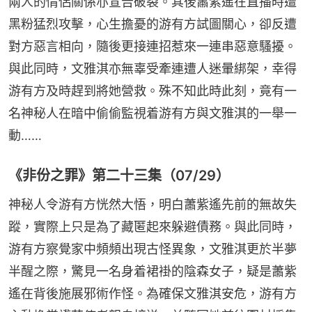
兩人的情侶關係亦宣告破裂。其後蕭紫遙在直播時遭
黑粉猛烈攻擊，心生擔憂的游有方試圖關心，卻反遭
對方惡言相向，隨後更接連招惹來一連串惡意騷擾。
與此同時，文雅淇亦無辜受牽連遭人迷暈綁架，幸得
游有方及時趕到將她營救。殊不知此時此刻，竟有一
名神秘人在暗中偷偷監視着游有方與文雅淇的一舉一
動……
《非份之罪》第二十三集（07/29）
神秘人令游有方恍然大悟，明白蕭紫遙先前的無故失
蹤，實際上只是為了藏匿起來躲避債務。與此同時，
游有方察覺家中頻頻出現古怪異象，文雅淇更於半夢
半醒之際，驚見一名身着裙褂的陰森女子，疑是蕭紫
遙在背後施展邪術作怪。為確保文雅淇安危，游有方