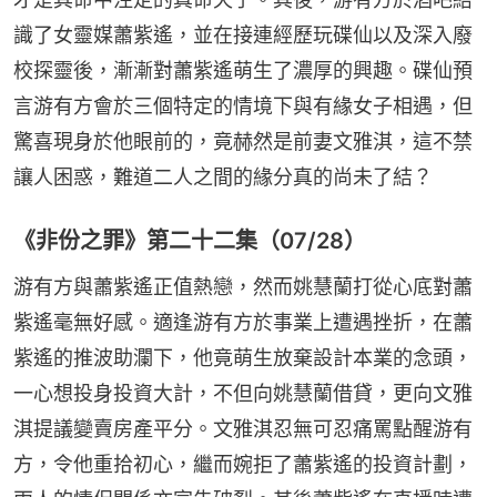
識了女靈媒蕭紫遙，並在接連經歷玩碟仙以及深入廢
校探靈後，漸漸對蕭紫遙萌生了濃厚的興趣。碟仙預
言游有方會於三個特定的情境下與有緣女子相遇，但
驚喜現身於他眼前的，竟赫然是前妻文雅淇，這不禁
讓人困惑，難道二人之間的緣分真的尚未了結？
《非份之罪》第二十二集（07/28）
游有方與蕭紫遙正值熱戀，然而姚慧蘭打從心底對蕭
紫遙毫無好感。適逢游有方於事業上遭遇挫折，在蕭
紫遙的推波助瀾下，他竟萌生放棄設計本業的念頭，
一心想投身投資大計，不但向姚慧蘭借貸，更向文雅
淇提議變賣房產平分。文雅淇忍無可忍痛罵點醒游有
方，令他重拾初心，繼而婉拒了蕭紫遙的投資計劃，