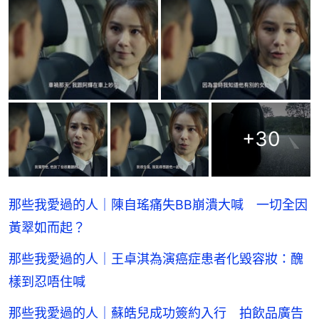
+
30
那些我愛過的人｜陳自瑤痛失BB崩潰大喊 一切全因
黃翠如而起？
那些我愛過的人｜王卓淇為演癌症患者化毀容妝：醜
樣到忍唔住喊
那些我愛過的人｜蘇皓兒成功簽約入行 拍飲品廣告