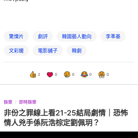
驚慄片
劇評
韓國藝人動向
李準基
文彩媛
電影舖子
韓劇
2
0
0
0
0
娛樂
即時娛樂
非份之罪線上看21-25結局劇情｜恐怖
情人兇手係阮浩棕定劉佩玥？