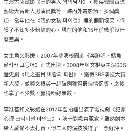
主演古裝電影《王的男人 왕의남자》，獲得韓國百想
藝術大賞新人男演員獎等，海內外電影節十多個獎
項。當年他在《我的女孩 마이걸》裡的側顏壞笑，俘
獲了不知多少粉絲的心，現在的他和15年前幾乎沒什
麼差異。
女主角文彩媛，2007年參演校園劇《奔跑吧，鯖魚 
달려라 고등어》正式出道。2008年與文根英主演SBS
歷史劇《風之畫員 바람의 화원》，獲得SBS演技大賞
新人獎，並與文根英一起破例獲得最佳情侶獎，之後
也拿了不少獎，贏得粉絲無數。
李准基和文彩媛在2017年曾拍檔出演了電視劇《犯罪
心理 크리미널 마인드》，演一對歡喜冤家。雖然劇本
給人感覺不太扎實，但二人的演技獲得了一票好評。