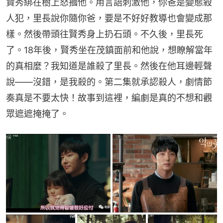
賢秀綁在樹上怒摑他。用言語刺激他，你爸是變態殺
人犯，里長說你隨你爸，要是不好好教導也會變成那
樣。然後帶頭往賢秀身上扔石頭。不久後，里長死
了。18年後，賢秀坐在茂鎮面前和他說，想瞭解當年
的真相麼？我知道是誰殺了里長。然後在他耳邊輕聲
說——沒錯，是我殺的。第二集就承認殺人，劇情節
奏真是不要太快！故事到這裡，編劇是真的不想和觀
眾遮遮掩掩了。