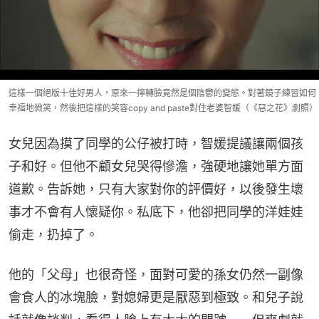
這樣一個絕版十佳好男人，原來一擰轉臉竟然是個陰鬱的變態。對著鏡子練習如何
幸福地微笑，然後把這樣的笑容copy and paste對住老婆智媛（《惡之花》劇照）
女兒因為摸了同學的公仔被打時，智媛提議讓兩個孩
子和好。但他不顧女兒哭得慘澹，強硬地讓她單方面
道歉。告訴她，只有大家對你的評價好，以後發生壞
事才不會有人懷疑你。私底下，他卻把同學的洋娃娃
偷走，扔掉了。
他的「父母」也很奇怪，面對可愛的孫女仍然一副像
會食人的冰塊臉，對媳婦更是厭惡到極致。和兒子說