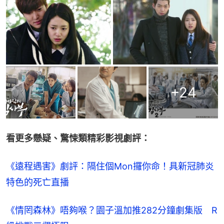
+
24
看更多懸疑、驚悚類精彩影視劇評：
《遠程遇害》劇評：隔住個Mon攞你命！具新冠肺炎
特色的死亡直播
《情罔森林》唔夠喉？園子溫加推282分鐘劇集版　R