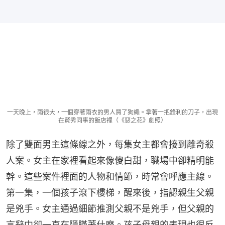
一天晚上，雨很大，一個穿著雨衣的男人買了狗繩。拿著一把鋒利的刀子，出現
在賢秀同事的飯店裡（《惡之花》劇照）
除了雙面男主這條線之外，每集女主都會接到離奇殺
人案。女主在家裡看起來像傻白甜，職場中卻精明能
幹。這些案件裡面的人物和情節，時常會呼應主線。
第一集，一個孩子滾下樓梯，醒來後，指認親生父親
是兇手。女主通過細節推測父親不是兇手，但父親的
言辭中卻一直在隱瞞著什麼。孩子母親的表現也很反