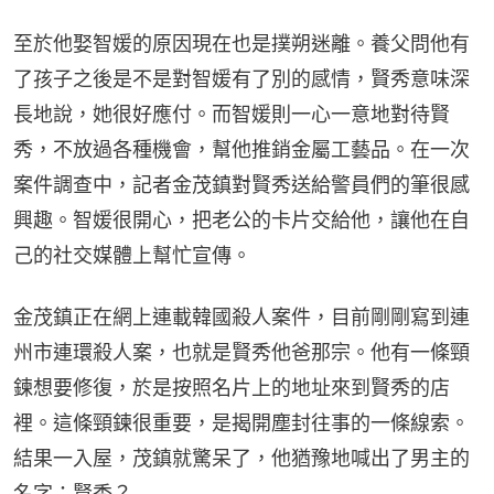
至於他娶智媛的原因現在也是撲朔迷離。養父問他有
了孩子之後是不是對智媛有了別的感情，賢秀意味深
長地說，她很好應付。而智媛則一心一意地對待賢
秀，不放過各種機會，幫他推銷金屬工藝品。在一次
案件調查中，記者金茂鎮對賢秀送給警員們的筆很感
興趣。智媛很開心，把老公的卡片交給他，讓他在自
己的社交媒體上幫忙宣傳。
金茂鎮正在網上連載韓國殺人案件，目前剛剛寫到連
州市連環殺人案，也就是賢秀他爸那宗。他有一條頸
鍊想要修復，於是按照名片上的地址來到賢秀的店
裡。這條頸鍊很重要，是揭開塵封往事的一條線索。
結果一入屋，茂鎮就驚呆了，他猶豫地喊出了男主的
名字：賢秀？