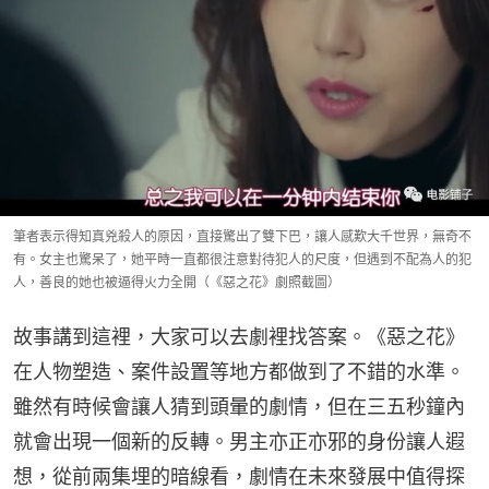
筆者表示得知真兇殺人的原因，直接驚出了雙下巴，讓人感歎大千世界，無奇不
有。女主也驚呆了，她平時一直都很注意對待犯人的尺度，但遇到不配為人的犯
人，善良的她也被逼得火力全開（《惡之花》劇照截圖）
故事講到這裡，大家可以去劇裡找答案。《惡之花》
在人物塑造、案件設置等地方都做到了不錯的水準。
雖然有時候會讓人猜到頭暈的劇情，但在三五秒鐘內
就會出現一個新的反轉。男主亦正亦邪的身份讓人遐
想，從前兩集埋的暗線看，劇情在未來發展中值得探