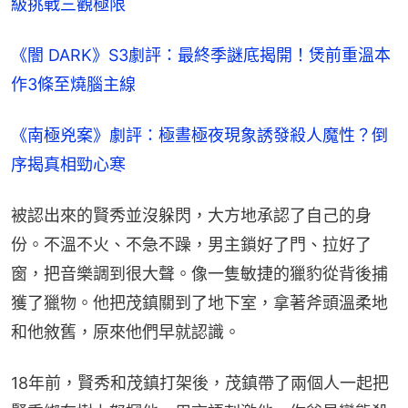
級挑戰三觀極限
《闇 DARK》S3劇評：最終季謎底揭開！煲前重溫本
作3條至燒腦主線
《南極兇案》劇評：極晝極夜現象誘發殺人魔性？倒
序揭真相勁心寒
被認出來的賢秀並沒躲閃，大方地承認了自己的身
份。不溫不火、不急不躁，男主鎖好了門、拉好了
窗，把音樂調到很大聲。像一隻敏捷的獵豹從背後捕
獲了獵物。他把茂鎮關到了地下室，拿著斧頭溫柔地
和他敘舊，原來他們早就認識。
18年前，賢秀和茂鎮打架後，茂鎮帶了兩個人一起把