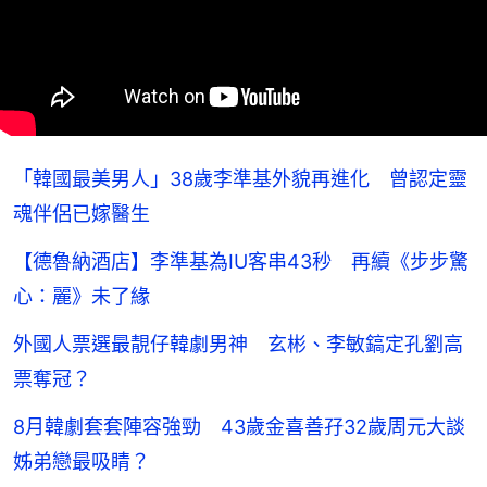
「韓國最美男人」38歲李準基外貌再進化 曾認定靈
魂伴侶已嫁醫生
【德魯納酒店】李準基為IU客串43秒 再續《步步驚
心：麗》未了緣
外國人票選最靚仔韓劇男神 玄彬、李敏鎬定孔劉高
票奪冠？
8月韓劇套套陣容強勁 43歲金喜善孖32歲周元大談
姊弟戀最吸睛？