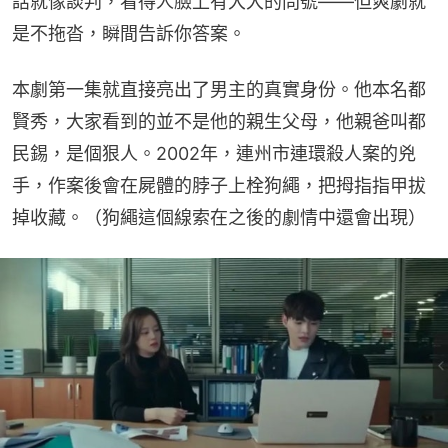
話就像談判，看得人臉上有大大的問號——但爽劇就
是不拖沓，瞬間告訴你答案。
本劇第一集就直接亮出了男主的真實身份。他本名都
賢秀，大家看到的並不是他的親生父母，他親爸叫都
民錫，是個狠人。2002年，連州市連環殺人案的兇
手，作案後會在屍體的脖子上栓狗繩，把拇指指甲拔
掉收藏。（狗繩這個線索在之後的劇情中還會出現）