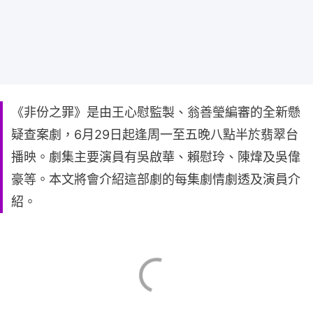
《非份之罪》是由王心慰監製、翁善瑩編審的全新懸
疑查案劇，6月29日起逢周一至五晚八點半於翡翠台
播映。劇集主要演員有吳啟華、賴慰玲、陳煒及吳偉
豪等。本文將會介紹這部劇的每集劇情劇透及演員介
紹。