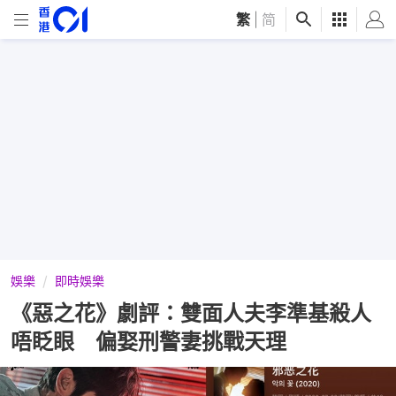
繁
|
简
娛樂
即時娛樂
《惡之花》劇評：雙面人夫李準基殺人
唔眨眼 偏娶刑警妻挑戰天理