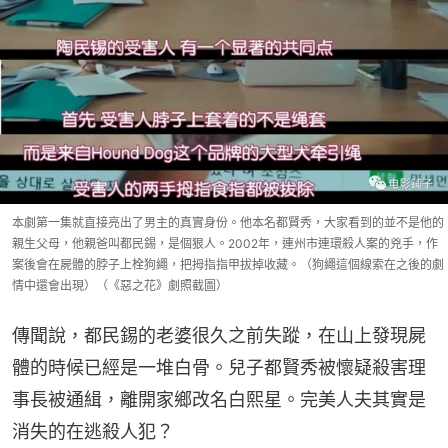
本劇第一集就直接亮出了男主的真實身份。他本名都賢秀，大家看到的並不是他的
親生父母，他親爸叫都民錫，是個狠人。2002年，連州市連環殺人案的兇手，作
案後會在屍體的脖子上栓狗繩，把拇指指甲拔掉收藏。（狗繩這個線索在之後的劇
情中還會出現）（《惡之花》劇照截圖）
傳聞說，都民錫的老婆很久之前失蹤，在山上發現屍
體的時候已經是一堆白骨。兒子都賢秀被懷疑殺害理
事長被通緝，離開家鄉改名白熙星。完美人夫其實是
消失的在逃殺人犯？