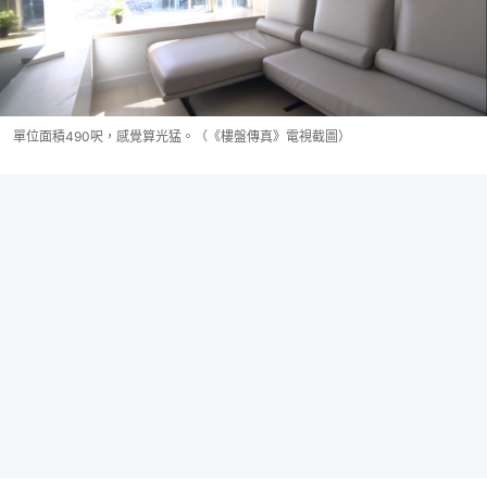
單位面積490呎，感覺算光猛。（《樓盤傳真》電視截圖）