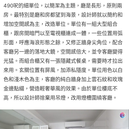
490呎的細單位，以簡潔為主題，廳是長形，原則兩
房。最特別是廳和房都望到海景，設計師就以簡約和
增加空間感為主，改造單位。單位有一組大型組合
櫃，跟房間暗門以至電視櫃連成一體，一些位置用弧
形面，呼應海浪形態之餘，又修正牆身尖角位，配合
客廳另一邊的落地大鏡，空間感倍大，並令客廳變得
光猛。而組合櫃又有一張隱藏式餐桌，需要時才拉出
來用。玄關位置有屏風，加添私隱度。單位用色以白
色和淺木色為主，客廳的純白牆身加上雲石紋和玫瑰
金邊點綴，營造輕奢華風的效果。由於單位樓底不
高，所以設計師捨棄用吊燈，改用燈槽圍繞客廳。