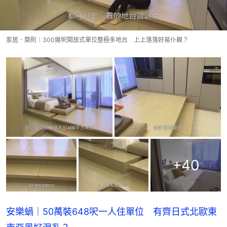
家居．築則｜300幾呎開放式單位整極多地台 上上落落好易仆親？
+
40
安樂蝸｜50萬裝648呎一人住單位 有齊日式北歐東