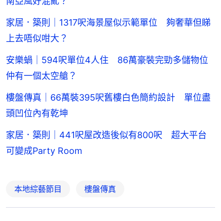
南亞風好混亂？
家居．築則｜1317呎海景屋似示範單位 夠奢華但睇
上去唔似咁大？
安樂蝸｜594呎單位4人住 86萬豪裝完勁多儲物位
仲有一個太空艙？
樓盤傳真｜66萬裝395呎舊樓白色簡約設計 單位盡
頭凹位內有乾坤
家居．築則｜441呎屋改造後似有800呎 超大平台
可變成Party Room
本地綜藝節目
樓盤傳真