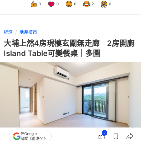
0
0
0
2
0
經濟
地產樓市
大埔上然4房現樓玄關無走廊 2房開廚
Island Table可變餐桌｜多圖
2
在Google
追蹤《香港01》