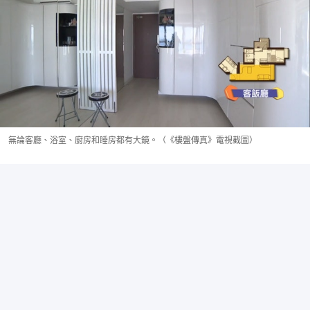
無論客廳、浴室、廚房和睡房都有大鏡。（《樓盤傳真》電視截圖）