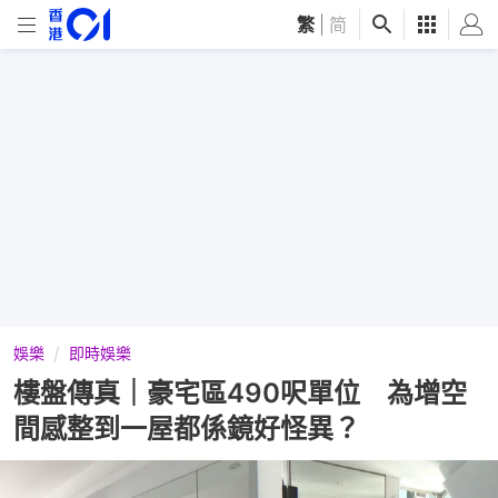
繁
|
简
娛樂
即時娛樂
樓盤傳真｜豪宅區490呎單位 為增空
間感整到一屋都係鏡好怪異？