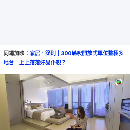
同場加映︰
家居．築則｜300幾呎開放式單位整極多
地台　上上落落好易仆親？