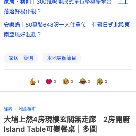
家居．築則｜300幾呎開放式單位整極多地台 上上
落落好易仆親？
安樂蝸｜50萬裝648呎一人住單位 有齊日式北歐東
南亞風好混亂？
家居．築則
本地綜藝節目
1
0
0
0
0
經濟
地產樓市
大埔上然4房現樓玄關無走廊 2房開廚
Island Table可變餐桌｜多圖