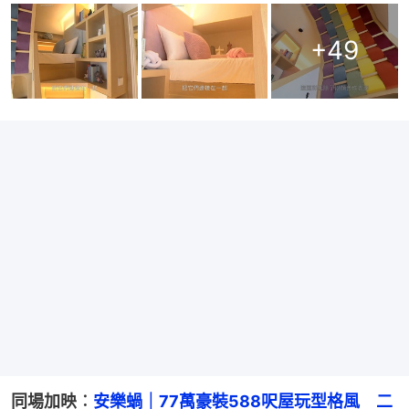
+
49
同場加映︰
安樂蝸｜77萬豪裝588呎屋玩型格風　二