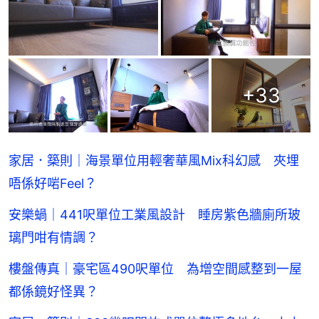
+
33
家居．築則｜海景單位用輕奢華風Mix科幻感 夾埋
唔係好啱Feel？
安樂蝸｜441呎單位工業風設計 睡房紫色牆廁所玻
璃門咁有情調？
樓盤傳真｜豪宅區490呎單位 為增空間感整到一屋
都係鏡好怪異？