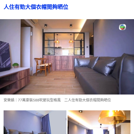
人住有勁大個衣帽間夠晒位
安樂蝸｜77萬豪裝588呎屋玩型格風 二人住有勁大個衣帽間夠晒位