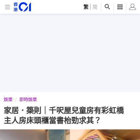
繁
|
简
娛樂
即時娛樂
家居．築則｜千呎屋兒童房有彩虹橋
主人房床頭櫃當書枱勁求其？