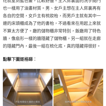
花就望到藍色畫，比較舒服。主人房裏面的洗手間門
也一樣用了油畫材質。男、女戶主想在主人房裏再有
各自的空間，女戶主有梳妝枱，而男戶主就有其中一
邊的床頭櫃成為了他的書枱，不過看來在用起上來就
不算太方便了。廳的儲物櫃非常特別，飯廳用了特色
牆，像扇形一樣的牆隱藏了儲物櫃，另一組就在走廊
的隱藏門內，最後一組在梳化底，真的隱藏得很好。
點擊下圖逐格睇︰