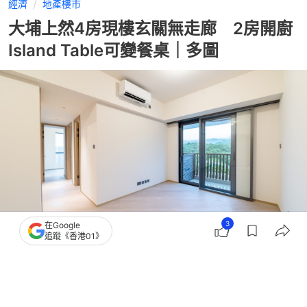
經濟
地產樓市
大埔上然4房現樓玄關無走廊 2房開廚
Island Table可變餐桌｜多圖
3
在Google
追蹤《香港01》
撰文：
黃祐樺
出版：
2026-08-05 11:00
更新：
2026-08-05 11:00