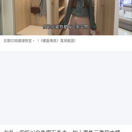
玄關位暗藏儲物室。（《樓盤傳真》電視截圖）