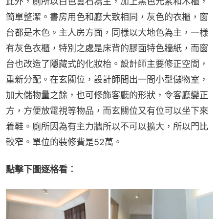
此外，廁所以白色雲石為主，加上黑色元素和木櫃，
簡單整潔。書房用色和廳大致相同，灰色的衣櫃，窗
台都是木色。主人房方面，同樣以大地色為主，一樣
有灰色衣櫃，特別之處是床背的膠面特色牆紙，而窗
台也改造了隱藏式的化妝枱。設計師主要修正空間，
重新分配。在玄關位，設計師間出一間小型儲物室，
加大儲物量之餘，也可修飾客廳的形狀，令客廳變正
方，方便放電視等物品，而玄關位又有位可以坐下來
着鞋。廁所因為有主力牆所以不可以擴大，所以門比
較窄。單位的裝修費是52萬。
點擊下圖逐格看︰