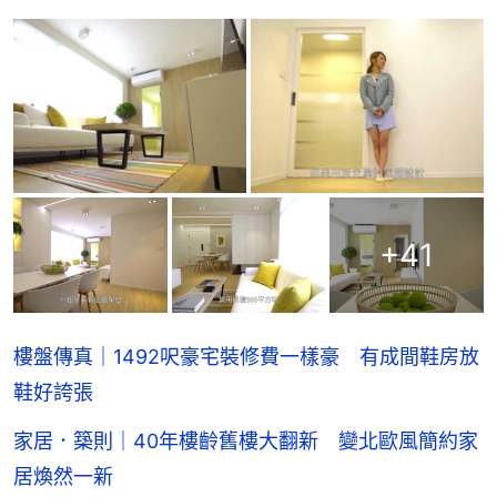
+
41
樓盤傳真｜1492呎豪宅裝修費一樣豪 有成間鞋房放
鞋好誇張
家居．築則｜40年樓齡舊樓大翻新 變北歐風簡約家
居煥然一新