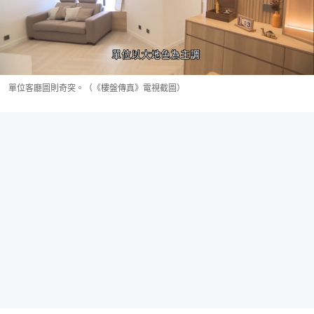
單位客廳圖則奇突。（《樓盤傳真》電視截圖）