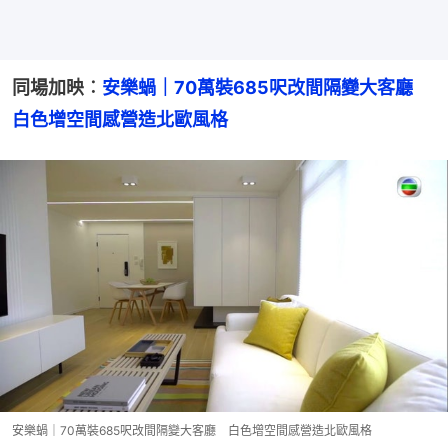
同場加映︰
安樂蝸｜70萬裝685呎改間隔變大客廳　
白色增空間感營造北歐風格
安樂蝸｜70萬裝685呎改間隔變大客廳 白色增空間感營造北歐風格