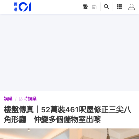
繁
|
简
娛樂
即時娛樂
樓盤傳真｜52萬裝461呎屋修正三尖八
角形廳 仲變多個儲物室出嚟