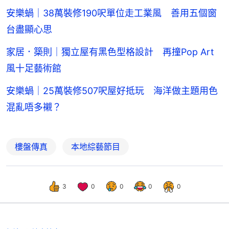
安樂蝸｜38萬裝修190呎單位走工業風 善用五個窗
台盡顯心思
家居．築則｜獨立屋有黑色型格設計 再撞Pop Art
風十足藝術館
安樂蝸｜25萬裝修507呎屋好抵玩 海洋做主題用色
混亂唔多襯？
樓盤傳真
本地綜藝節目
3
0
0
0
0