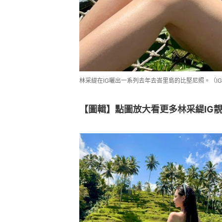
林采緹在IG曬出一系列去年去峇里島的比堅尼照。（IG@sun
【圖輯】點圖放大看更多林采緹IG靚相