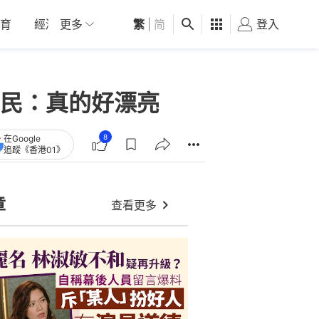
育
經濟
更多
01深圳
繁
觀點
|
简
健康
好食玩飛
登入
女
民：真的好漂亮
8
在Google
追蹤《香港01》
章
查看更多