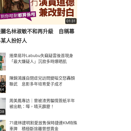
01:31
滕麗名林淑敏不和再升級 自稱幕
料某人扮好人
捲樂易玲Labubu失竊疑雲後首現身
「最大嫌疑人」沉寂多時爆晒肌
陳錦鴻護自閉症兒訪問變嗌交怒轟顏
聯武 息影多年培育愛子成才
:44
周美鳳專訪｜曾被渣男騙情簽紙半年
被出軌：嘩，晴天霹靂！
:38
71歲林建明割愛放售保時捷連KM特殊
車牌 積極斷捨離曾想賣金