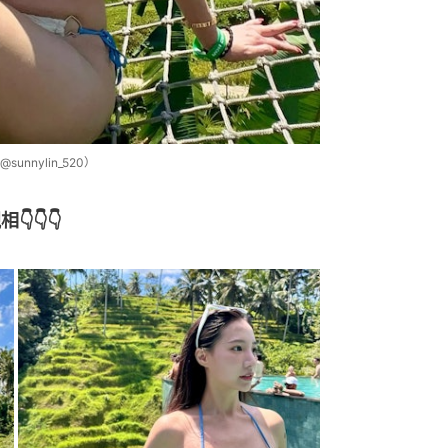
nylin_520）
👇👇