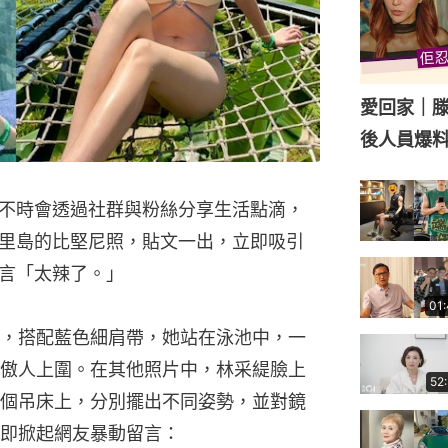
愛回家｜
後人員爆
不時會透過社群與粉絲分享生活點滴，
峇里島的比堅尼照，貼文一出，立即吸引
言「太辣了。」
01
，搭配藍色細肩帶，她站在泳池中，一
傲人上圍。在其他照片中，林采緹臉上
52
個吊床上，分別擺出不同姿勢，並對鏡
即掀起網友暴動留言：