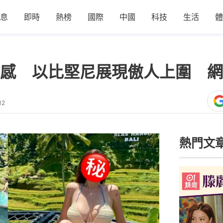
息
即時
熱榜
國際
中國
科技
生活
體
感 以比堅尼展現傲人上圍 網
12
熱門文