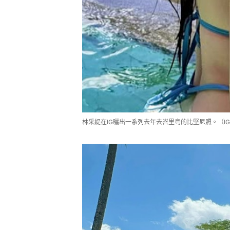
林采緹在IG曬出一系列去年去峇里島的比堅尼照。（IG@sun