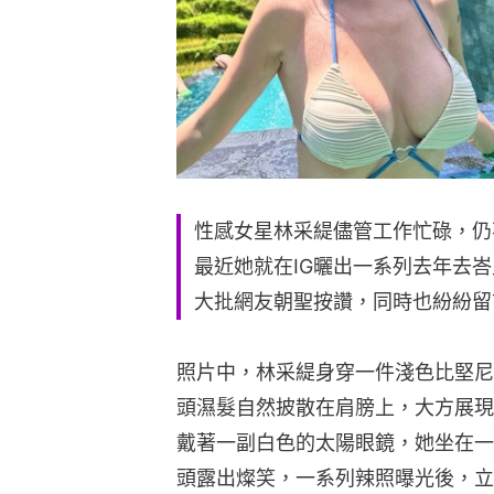
性感女星林采緹儘管工作忙碌，仍
最近她就在IG曬出一系列去年去
大批網友朝聖按讚，同時也紛紛留
照片中，林采緹身穿一件淺色比堅尼
頭濕髮自然披散在肩膀上，大方展現
戴著一副白色的太陽眼鏡，她坐在一
頭露出燦笑，一系列辣照曝光後，立