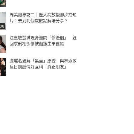
周美鳳專訪二｜歷大病放慢腳步拍短
片：去到呢個歲數點解唔分享？
:38
江嘉敏豐滿現身遭問「係邊個」 親
回求刪相卻慘被翻搲生果舊帳
滕麗名親解「黑面」原委 與林淑敏
反目前感情好互稱「真正朋友」