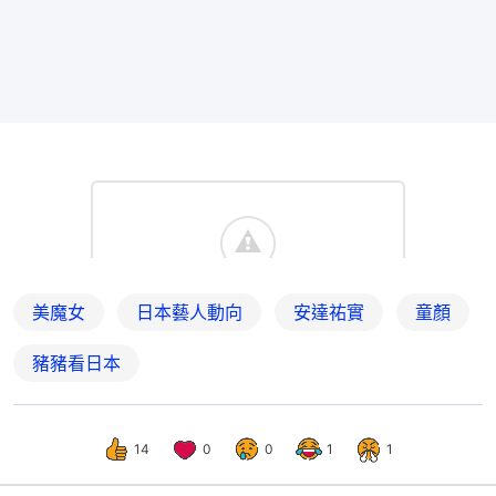
美魔女
日本藝人動向
安達祐實
童顏
豬豬看日本
14
0
0
1
1