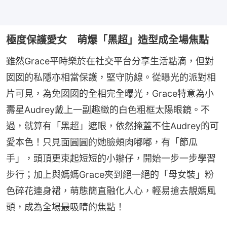
極度保護愛女 萌爆「黑超」造型成全場焦點
雖然Grace平時樂於在社交平台分享生活點滴，但對
囡囡的私隱亦相當保護，堅守防線。從曝光的派對相
片可見，為免囡囡的全相完全曝光，Grace特意為小
壽星Audrey戴上一副趣緻的白色粗框太陽眼鏡。不
過，就算有「黑超」遮眼，依然掩蓋不住Audrey的可
愛本色！只見面圓圓的她臉頰肉嘟嘟，有「節瓜
手」，頭頂更束起短短的小辮仔，開始一步一步學習
步行；加上與媽媽Grace夾到絕一絕的「母女裝」粉
色碎花連身裙，萌態簡直融化人心，輕易搶去靚媽風
頭，成為全場最吸睛的焦點！