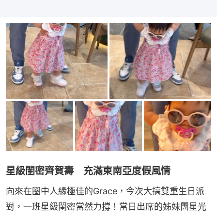
星級閨密齊賀壽 充滿東南亞度假風情
向來在圈中人緣極佳的Grace，今次大搞雙重生日派
對，一班星級閨密當然力撐！當日出席的姊妹團星光