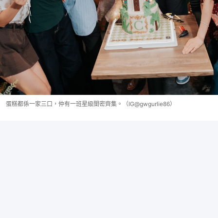
蛋糕都係一家三口，仲有一班星級閨密齊集。（IG@gwgurlie86）