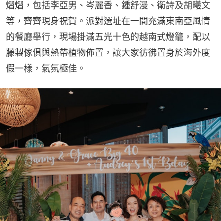
熠熠，包括李亞男、岑麗香、鍾舒漫、衛詩及胡曦文
等，齊齊現身祝賀。派對選址在一間充滿東南亞風情
的餐廳舉行，現場掛滿五光十色的越南式燈籠，配以
藤製傢俱與熱帶植物佈置，讓大家彷彿置身於海外度
假一樣，氣氛極佳。