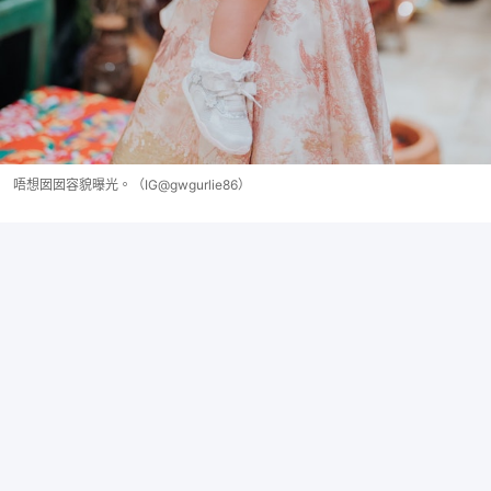
唔想囡囡容貌曝光。（IG@gwgurlie86）