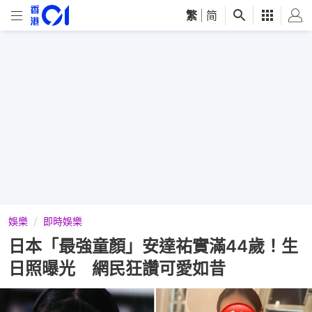
繁
|
简
娛樂
即時娛樂
日本「最強童顏」安達祐實滿44歲！生
日照曝光 網民狂讚可愛如昔