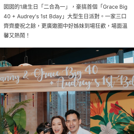
囡囡的1歲生日「二合為一」，豪搞首個「Grace Big 
40 + Audrey's 1st Bday」大型生日派對。一家三口
齊齊慶祝之餘，更廣邀圈中好姊妹到場狂歡，場面溫
馨又熱鬧！