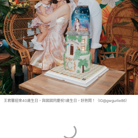
王君馨迎來40歲生日，與囡囡同慶祝1歲生日，好熱鬧！（IG@gwgurlie86）