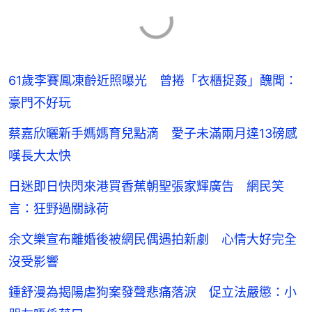
61歲李賽鳳凍齡近照曝光 曾捲「衣櫃捉姦」醜聞：
豪門不好玩
蔡嘉欣曬新手媽媽育兒點滴 愛子未滿兩月達13磅感
嘆長大太快
日迷即日快閃來港買香蕉朝聖張家輝廣告 網民笑
言：狂野過關詠荷
余文樂宣布離婚後被網民偶遇拍新劇 心情大好完全
沒受影響
鍾舒漫為揭陽虐狗案發聲悲痛落淚 促立法嚴懲：小