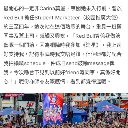
最開心的一定非Carina莫屬，事關她未入行前，曾於 
Red Bull 擔任Student Marketeer（校園推廣大使）
約三至四年。這次站在這個熟悉的舞台，重見一班舊
同事及舊上司，感觸又興奮，「Red Bull算係我做演
藝嘅一個開始，因為嗰陣時我參加《造星》，我上司
好支持我，記得嗰陣時我交唔足鐘，但佢哋都好配合
我拍攝嘅schedule，仲成日send鼓勵message俾
我。今次喺台下見到以前好friend嘅同事，真係好開
心！」呢份亦師亦友嘅感情，看到都覺得溫暖。