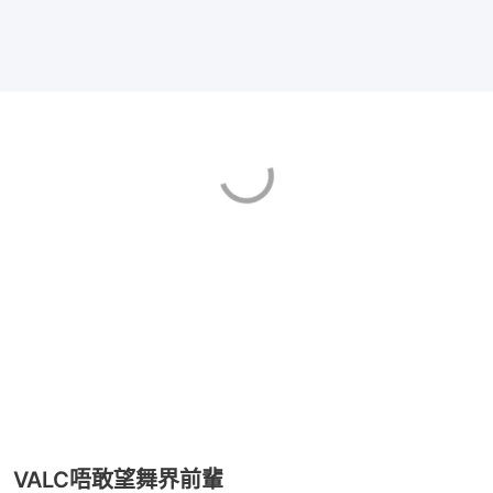
VALC唔敢望舞界前輩