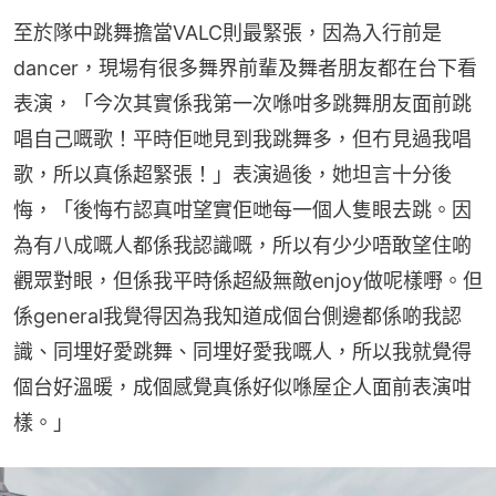
至於隊中跳舞擔當VALC則最緊張，因為入行前是
dancer，現場有很多舞界前輩及舞者朋友都在台下看
表演，「今次其實係我第一次喺咁多跳舞朋友面前跳
唱自己嘅歌！平時佢哋見到我跳舞多，但冇見過我唱
歌，所以真係超緊張！」表演過後，她坦言十分後
悔，「後悔冇認真咁望實佢哋每一個人隻眼去跳。因
為有八成嘅人都係我認識嘅，所以有少少唔敢望住啲
觀眾對眼，但係我平時係超級無敵enjoy做呢樣嘢。但
係general我覺得因為我知道成個台側邊都係啲我認
識、同埋好愛跳舞、同埋好愛我嘅人，所以我就覺得
個台好溫暖，成個感覺真係好似喺屋企人面前表演咁
樣。」