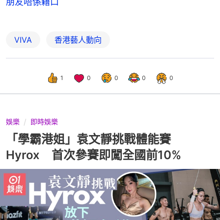
朋友唔係藉口
VIVA
香港藝人動向
1
0
0
0
0
娛樂
即時娛樂
「學霸港姐」袁文靜挑戰體能賽
Hyrox 首次參賽即闖全國前10%