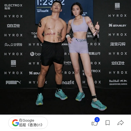
2
在Google
袁文靜近日她挑戰近年風靡全球的室內極限體能健體賽事
追蹤《香港01》
Hyrox（IG@wenjing_yuan98）