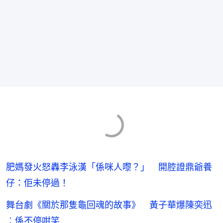
肥媽發火怒轟李泳漢「係咪人嚟？」 開腔證鼎爺養
仔：佢未停過！
舞台劇《關於那隻龜回魂的故事》 黃子華爆陳奕迅
︰係不停咁笑