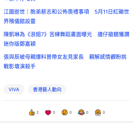
江圖逝世｜胞弟蔡志和公佈喪禮事項 5月11日紅磡世
界殯儀館設靈
陳凱琳為《浪姐7》苦練舞蹈畫面曝光 孻仔搶鏡獲讚
迷你版鄭嘉穎
張與辰被母親爆料曾帶女友見家長 親解感情觀盼挑
戰影壇演殺手
VIVA
香港藝人動向
2
0
0
0
0