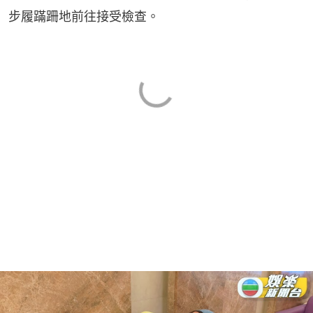
步履蹣跚地前往接受檢查。