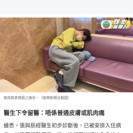
張與辰表情極之痛苦。（娛樂新聞台截圖）
醫生下令留醫：唔係普通皮膚或肌肉痛
據悉，張與辰經醫生初步診斷後，已被安排入住病