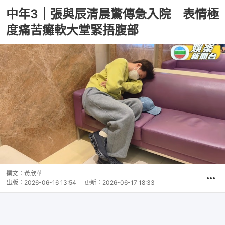
中年3｜張與辰清晨驚傳急入院 表情極
度痛苦癱軟大堂緊捂腹部
撰文：
黃欣華
出版：
2026-06-16 13:54
更新：
2026-06-17 18:33