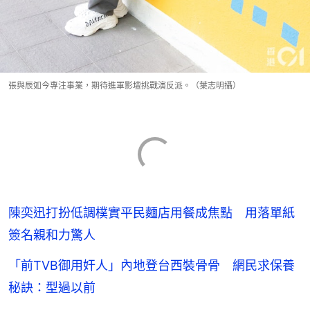
張與辰如今專注事業，期待進軍影壇挑戰演反派。（葉志明攝）
陳奕迅打扮低調樸實平民麵店用餐成焦點 用落單紙
簽名親和力驚人
「前TVB御用奸人」內地登台西裝骨骨 網民求保養
秘訣：型過以前