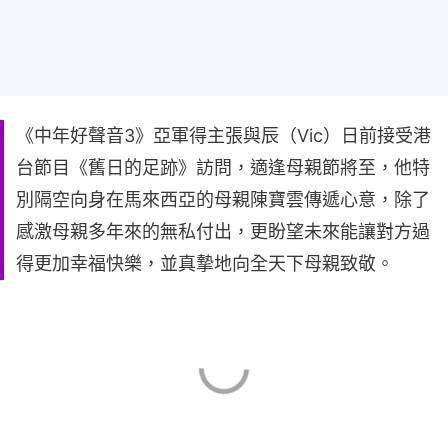
《中年好聲音3》亞軍得主張與辰（Vic）日前接受港
台節目《舊日的足跡》訪問，適逢母親節將至，他特
別隔空向身在馬來西亞的母親陳寶雲傳遞心意，除了
感激母親多年來的無私付出，更盼望未來能讓對方過
得更加幸福快樂，並真摯地向全天下母親致敬。