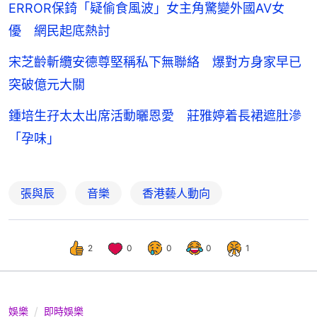
ERROR保錡「疑偷食風波」女主角驚變外國AV女
優 網民起底熱討
宋芝齡斬纜安德尊堅稱私下無聯絡 爆對方身家早已
突破億元大關
鍾培生孖太太出席活動曬恩愛 莊雅婷着長裙遮肚滲
「孕味」
張與辰
音樂
香港藝人動向
2
0
0
0
1
娛樂
即時娛樂