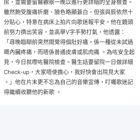
房，並需要留醫觀察一晚以進行更詳細的全身檢查。
雖然飽受腹痛折磨、臉色略顯蒼白，但張與辰依然十
分貼心，特意在病床上拍片向歌迷報平安。他在鏡頭
前努力擠出笑容，並高舉V字手勢打氣，他透露：
「尋晚臨瞓前突然間覺得個肚好痛，係一種從未試過
嘅內臟疼痛，而唔係普通皮膚或肌肉痛 。為咗安全起
見，今日就嚟咗醫院檢查。醫生話要留院一日做詳細 
Check-up，大家唔使擔心，我好快會出院見大家 
。」他在片末更不忘為自己的音樂宣傳，叮囑歌迷記
得繼續收聽他的新歌 。