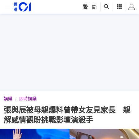
繁
|
简
娛樂
即時娛樂
張與辰被母親爆料曾帶女友見家長 親
解感情觀盼挑戰影壇演殺手