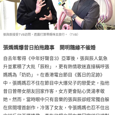
張與辰接受TVB訪問，透露打算帶媽咪去旅行。（TVB）
張媽媽爆昔日拍拖趣事 開明隨緣不催婚
自去年奪得《中年好聲音3》亞軍後，張與辰人氣急
升並累積了大批「辰粉」，更有熱情歌迷直接稱呼張
媽媽為「奶奶」。在香港電台節目《舊日的足跡》
中，張媽媽忍不住在節目中大爆兒子的戀愛史，指他
昔日曾帶女朋友回家作客，女方更會貼心煲湯孝敬
她。然而，當時眼中只有音樂的張與辰卻經常獨自躲
在房間埋首創作，冷落了女友，令張媽媽也忍不住出