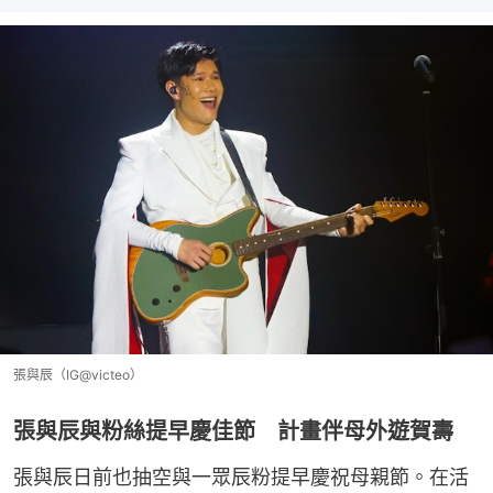
張與辰（IG@victeo）
張與辰與粉絲提早慶佳節 計畫伴母外遊賀壽
張與辰日前也抽空與一眾辰粉提早慶祝母親節。在活