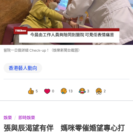
留院一日做詳細 Check-up！（娛樂新聞台截圖）
香港藝人動向
5
0
13
3
2
娛樂
即時娛樂
張與辰渴望有伴 媽咪零催婚望專心打