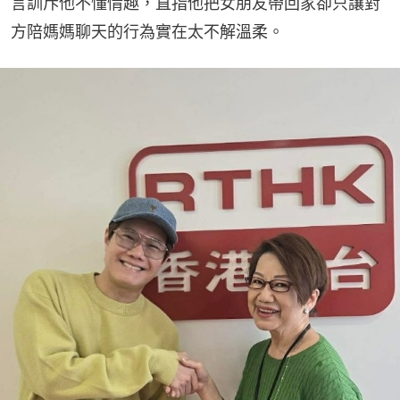
言訓斥他不懂情趣，直指他把女朋友帶回家卻只讓對
方陪媽媽聊天的行為實在太不解溫柔。