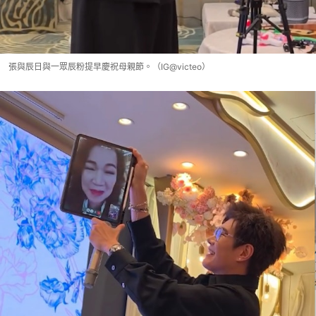
張與辰日與一眾辰粉提早慶祝母親節。（IG@victeo）